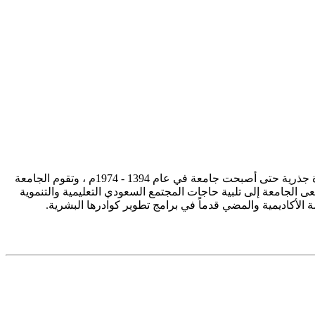
تأسست جامعة الإمام محمد بن سعود الإسلامية ممثلة في كلية الشريعة في سنة 1373هـ 1953م، وتطورت منذ ذلك الحين بصورة جذرية حتى أصبحت جامعة في عام 1394 - 1974م ، وتقوم الجامعة
ى الجامعة إلى تلبية حاجات المجتمع السعودي التعليمية والتنموية
سة الأكاديمية والمضي قدماً في برامج تطوير كوادرها البشرية.