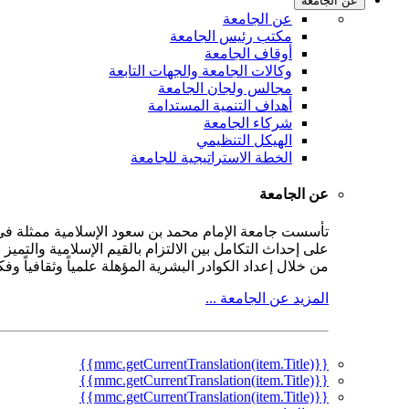
عن الجامعة
عن الجامعة
مكتب رئيس الجامعة
أوقاف الجامعة
وكالات الجامعة والجهات التابعة
مجالس ولجان الجامعة
أهداف التنمية المستدامة
شركاء الجامعة
الهيكل التنظيمي
الخطة الاستراتيجية للجامعة
عن الجامعة
على إحداث التكامل بين الالتزام بالقيم الإسلامية والتمي
من خلال إعداد الكوادر البشرية المؤهلة علمياً وثقافياً و
المزيد عن الجامعة ...
{{mmc.getCurrentTranslation(item.Title)}}
{{mmc.getCurrentTranslation(item.Title)}}
{{mmc.getCurrentTranslation(item.Title)}}