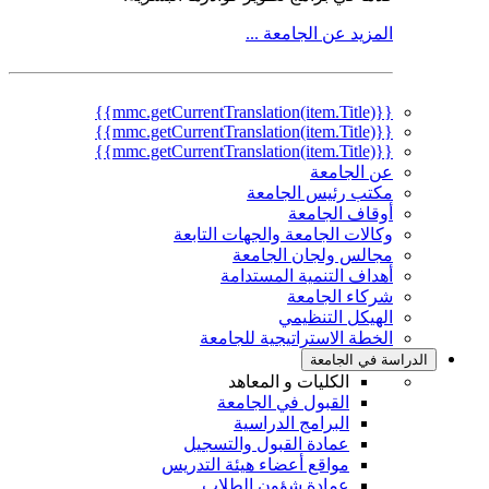
المزيد عن الجامعة ...
{{mmc.getCurrentTranslation(item.Title)}}
{{mmc.getCurrentTranslation(item.Title)}}
{{mmc.getCurrentTranslation(item.Title)}}
عن الجامعة
مكتب رئيس الجامعة
أوقاف الجامعة
وكالات الجامعة والجهات التابعة
مجالس ولجان الجامعة
أهداف التنمية المستدامة
شركاء الجامعة
الهيكل التنظيمي
الخطة الاستراتيجية للجامعة
الدراسة في الجامعة
الكليات و المعاهد
القبول في الجامعة
البرامج الدراسية
عمادة القبول والتسجيل
مواقع أعضاء هيئة التدريس
عمادة شؤون الطلاب