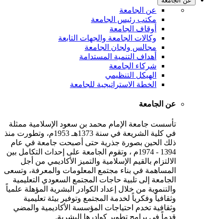
عن الجامعة
عن الجامعة
مكتب رئيس الجامعة
أوقاف الجامعة
وكالات الجامعة والجهات التابعة
مجالس ولجان الجامعة
أهداف التنمية المستدامة
شركاء الجامعة
الهيكل التنظيمي
الخطة الاستراتيجية للجامعة
عن الجامعة
تأسست جامعة الإمام محمد بن سعود الإسلامية ممثلة
في كلية الشريعة في سنة 1373هـ 1953م، وتطورت منذ
ذلك الحين بصورة جذرية حتى أصبحت جامعة في عام
1394 - 1974م ، وتقوم الجامعة على إحداث التكامل بين
الالتزام بالقيم الإسلامية والتميز الأكاديمي من أجل
المساهمة في بناء مجتمع المعلومات والمعرفة، وتسعى
الجامعة إلى تلبية حاجات المجتمع السعودي التعليمية
والتنموية من خلال إعداد الكوادر البشرية المؤهلة علمياً
وثقافياً وفكرياً لخدمة المجتمع وتوفير بيئة تعليمية
وثقافية تخدم احتياجات المؤسسة الأكاديمية والمضي
قدماً في برامج تطوير كوادرها البشرية.