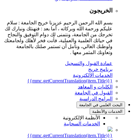
الخريجون
بسم الله الرحمن الرحيم عزيزنا خريج الجامعة : سلام
عليكم ورحمة الله وبركاته ، أما بعد : فنهنئك ونبارك لك
تخرجك من الجامعة، ونتمنى لك دوام التوفيق والنجاح
في حياتك العلمية والعملية، فأنت فخر لأهلك ولجامعتك
ولوطنك الغالي، ونأمل أن تستمر صلتك بالجامعة
وتعاونك المثمر معها .
عمادة القبول والتسجيل
برنامج خريج
الخدمات الإلكترونية
{{mmc.getCurrentTranslation(item.Title)}}
الكليات و المعاهد
القبول في الجامعة
البرامج الدراسية
البحث العلمي في الجامعة
الخدمات والأنظمة
الأنظمة الإلكترونية
الخدمات السحابية
{{mmc.getCurrentTranslation(item.Title)}}