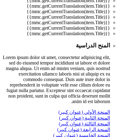
{{mmc.getCurrentTranslation(item.Title)}}
{{mmc.getCurrentTranslation(item.Title)}}
{{mmc.getCurrentTranslation(item.Title)}}
{{mmc.getCurrentTranslation(item.Title)}}
{{mmc.getCurrentTranslation(item.Title)}}
{{mmc.getCurrentTranslation(item.Title)}}
{{mmc.getCurrentTranslation(item.Title)}}
المنح الدراسية
Lorem ipsum dolor sit amet, consectetur adipisicing elit,
sed do eiusmod tempor incididunt ut labore et dolore
magna aliqua. Ut enim ad minim veniam, quis nostrud
exercitation ullamco laboris nisi ut aliquip ex ea
commodo consequat. Duis aute irure dolor in
reprehenderit in voluptate velit esse cillum dolore eu
fugiat nulla pariatur. Excepteur sint occaecat cupidatat
non proident, sunt in culpa qui officia deserunt mollit
anim id est laborum.
المنحة الأولي (عنوان كبير)
المنحة الثانية (عنوان كبير)
المنحة الثالثة (عنوان كبير)
المنحة الرابعة (عنوان كبير)
المنحة الخامسة (عنوان كبير)