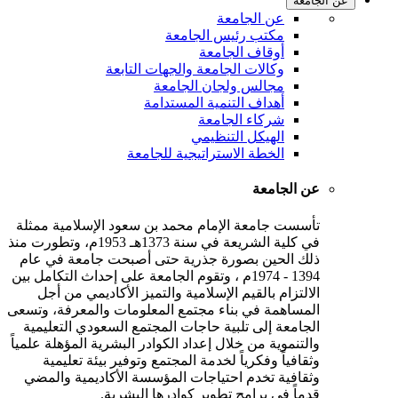
عن الجامعة
عن الجامعة
مكتب رئيس الجامعة
أوقاف الجامعة
وكالات الجامعة والجهات التابعة
مجالس ولجان الجامعة
أهداف التنمية المستدامة
شركاء الجامعة
الهيكل التنظيمي
الخطة الاستراتيجية للجامعة
عن الجامعة
تأسست جامعة الإمام محمد بن سعود الإسلامية ممثلة
في كلية الشريعة في سنة 1373هـ 1953م، وتطورت منذ
ذلك الحين بصورة جذرية حتى أصبحت جامعة في عام
1394 - 1974م ، وتقوم الجامعة على إحداث التكامل بين
الالتزام بالقيم الإسلامية والتميز الأكاديمي من أجل
المساهمة في بناء مجتمع المعلومات والمعرفة، وتسعى
الجامعة إلى تلبية حاجات المجتمع السعودي التعليمية
والتنموية من خلال إعداد الكوادر البشرية المؤهلة علمياً
وثقافياً وفكرياً لخدمة المجتمع وتوفير بيئة تعليمية
وثقافية تخدم احتياجات المؤسسة الأكاديمية والمضي
قدماً في برامج تطوير كوادرها البشرية.