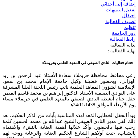
إضافة إلى أحداثي
تفعيل التنبيهات
إحتفال
تصنيف الفعالية
تنظيم
دور الجامعة
رابط الفعالية
بداية الفعالية
نهاية الفعالية :
اختتام فعاليات النادي الصيفي في المعهد العلمي بحريملاء
رعى محافظ محافظة حريملاء سعادة الأستاذ عبد الرحمن بن زيد
الهزاني، وبحضور فضيلة وكيل جامعة الإمام محمد بن سعود
الإسلامية لشؤون المعاهد العلمية نائب رئيس اللجنة العليا المشرفة
على النوادي الصيفية الأستاذ الدكتور إبراهيم بن محمد قاسم الميمن
حفل ختام أنشطة النادي الصيفي بالمعهد العلمي في حريملاء مساء
يوم الأربعاء الموافق 24/11/1438هـ.
وبدأ الحفل الخطابي المُعد لهذه المناسبة بآيات من الذكر الحكيم، بعد
ذلك ألقى مدير النادي الصيفي الشيخ عبدالله بن محمد الحسين كلمة
رحب فيها بالحضور، وأكّد خلالها أهمية العناية بالنشء والاهتمام
بالشباب، حيث أولاهم الشارع الحكيم العناية والرعاية ووجه لهم