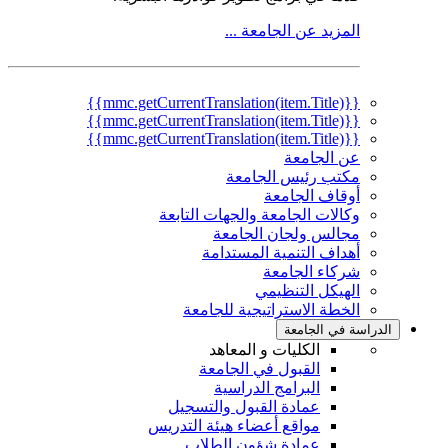
المزيد عن الجامعة ...
{{mmc.getCurrentTranslation(item.Title)}}
{{mmc.getCurrentTranslation(item.Title)}}
{{mmc.getCurrentTranslation(item.Title)}}
عن الجامعة
مكتب رئيس الجامعة
أوقاف الجامعة
وكالات الجامعة والجهات التابعة
مجالس ولجان الجامعة
أهداف التنمية المستدامة
شركاء الجامعة
الهيكل التنظيمي
الخطة الاستراتيجية للجامعة
الدراسة في الجامعة
الكليات و المعاهد
القبول في الجامعة
البرامج الدراسية
عمادة القبول والتسجيل
مواقع أعضاء هيئة التدريس
عمادة شؤون الطلاب