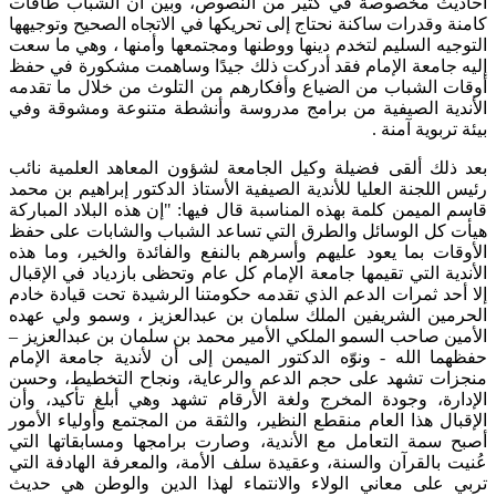
أحاديث مخصوصة في كثير من النصوص، وبين أن الشباب طاقات
كامنة وقدرات ساكنة نحتاج إلى تحريكها في الاتجاه الصحيح وتوجيهها
التوجيه السليم لتخدم دينها ووطنها ومجتمعها وأمنها ، وهي ما سعت
إليه جامعة الإمام فقد أدركت ذلك جيدًا وساهمت مشكورة في حفظ
أوقات الشباب من الضياع وأفكارهم من التلوث من خلال ما تقدمه
الأندية الصيفية من برامج مدروسة وأنشطة متنوعة ومشوقة وفي
بيئة تربوية آمنة .
بعد ذلك ألقى فضيلة وكيل الجامعة لشؤون المعاهد العلمية نائب
رئيس اللجنة العليا للأندية الصيفية الأستاذ الدكتور إبراهيم بن محمد
قاسم الميمن كلمة بهذه المناسبة قال فيها: "إن هذه البلاد المباركة
هيأت كل الوسائل والطرق التي تساعد الشباب والشابات على حفظ
الأوقات بما يعود عليهم وأسرهم بالنفع والفائدة والخير، وما هذه
الأندية التي تقيمها جامعة الإمام كل عام وتحظى بازدياد في الإقبال
إلا أحد ثمرات الدعم الذي تقدمه حكومتنا الرشيدة تحت قيادة خادم
الحرمين الشريفين الملك سلمان بن عبدالعزيز ، وسمو ولي عهده
الأمين صاحب السمو الملكي الأمير محمد بن سلمان بن عبدالعزيز –
حفظهما الله - ونوّه الدكتور الميمن إلى أن لأندية جامعة الإمام
منجزات تشهد على حجم الدعم والرعاية، ونجاح التخطيط، وحسن
الإدارة، وجودة المخرج ولغة الأرقام تشهد وهي أبلغ تأكيد، وأن
الإقبال هذا العام منقطع النظير، والثقة من المجتمع وأولياء الأمور
أصبح سمة التعامل مع الأندية، وصارت برامجها ومسابقاتها التي
عُنيت بالقرآن والسنة، وعقيدة سلف الأمة، والمعرفة الهادفة التي
تربي على معاني الولاء والانتماء لهذا الدين والوطن هي حديث