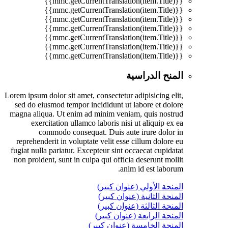
{{mmc.getCurrentTranslation(item.Title)}}
{{mmc.getCurrentTranslation(item.Title)}}
{{mmc.getCurrentTranslation(item.Title)}}
{{mmc.getCurrentTranslation(item.Title)}}
{{mmc.getCurrentTranslation(item.Title)}}
{{mmc.getCurrentTranslation(item.Title)}}
{{mmc.getCurrentTranslation(item.Title)}}
المنح الدراسية
Lorem ipsum dolor sit amet, consectetur adipisicing elit,
sed do eiusmod tempor incididunt ut labore et dolore
magna aliqua. Ut enim ad minim veniam, quis nostrud
exercitation ullamco laboris nisi ut aliquip ex ea
commodo consequat. Duis aute irure dolor in
reprehenderit in voluptate velit esse cillum dolore eu
fugiat nulla pariatur. Excepteur sint occaecat cupidatat
non proident, sunt in culpa qui officia deserunt mollit
anim id est laborum.
المنحة الأولي (عنوان كبير)
المنحة الثانية (عنوان كبير)
المنحة الثالثة (عنوان كبير)
المنحة الرابعة (عنوان كبير)
المنحة الخامسة (عنوان كبير)