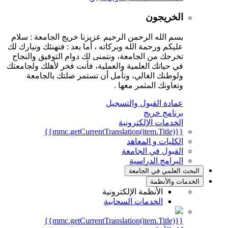
الخريجون
بسم الله الرحمن الرحيم عزيزنا خريج الجامعة : سلام
عليكم ورحمة الله وبركاته ، أما بعد : فنهنئك ونبارك لك
تخرجك من الجامعة، ونتمنى لك دوام التوفيق والنجاح
في حياتك العلمية والعملية، فأنت فخر لأهلك ولجامعتك
ولوطنك الغالي، ونأمل أن تستمر صلتك بالجامعة
وتعاونك المثمر معها .
عمادة القبول والتسجيل
برنامج خريج
الخدمات الإلكترونية
{{mmc.getCurrentTranslation(item.Title)}}
الكليات و المعاهد
القبول في الجامعة
البرامج الدراسية
البحث العلمي في الجامعة
الخدمات والأنظمة
الأنظمة الإلكترونية
الخدمات السحابية
{{mmc.getCurrentTranslation(item.Title)}}