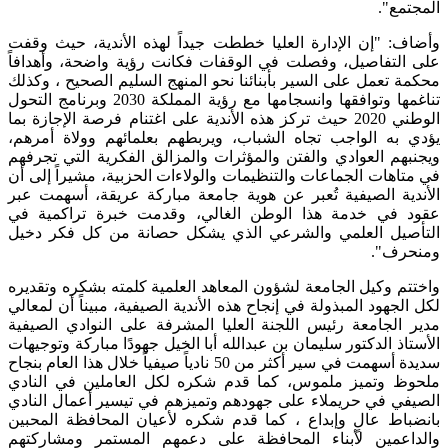
المجتمع".
وأضاف: "إن الإدارة العليا خططت جيداً لهذه الأندية، حيث وقفت
على التفاصيل، وفصلت في الوقفات فكانت رؤية واضحة، وأهدافاً
محكمة تعمل على السير بأبنائنا نحو المنهج السليم الصحيح ، وكذلك
تناغمها وتوافقها وانسجامها مع رؤية المملكة 2030 وبرنامج التحول
الوطني 2020 حيث تركز هذه الأندية على اغتنام فرصة الإجازة بما
يؤدي به الواجب تجاه الشباب، ويربطهم بعلمائهم وولاة أمرهم،
ويجنبهم العوادي والفتن والمؤثرات والمزالق الفكرية التي تجرفهم
في متاهات الجماعات والتنظيمات والولاءات الحزبية، مشيراً إلى أن
الأندية الصيفية تُعبر عن هوية جامعة مباركة عريقة، أسهمت عبر
عقود في خدمة هذا الوطن الغالي، وقدمت خبرة تراكمية في
التأصيل العلمي والشرعي الذي يشكل حصانة من كل فكر دخيل
ومنحرف".
واختتم وكيل الجامعة لشؤون المعاهد العلمية كلمته بشكره وتقديره
لكل الجهود المبذولة في إنجاح هذه الأندية الصيفية، مبيناً أن لمعالي
مدير الجامعة رئيس اللجنة العليا المشرفة على النوادي الصيفية
الأستاذ الدكتور سليمان بن عبدالله أبا الخيل جهودًا مباركة وتوجيهات
سديدة أسهمت في سير أكثر من 50 نادياً صيفياً خلال هذا العام بنجاح
ملحوظ وتميز ملموس، كما قدم شكره لكل العاملين في النادي
الصيفي في حريملاء على جهودهم وتميزهم في تيسير أعمال النادي
بانضباط عالٍ وإبداع ، كما قدم شكره لأعيان المحافظة المحبين
والداعمين لأبناء المحافظة على دعمهم المستمر ومشاركتهم