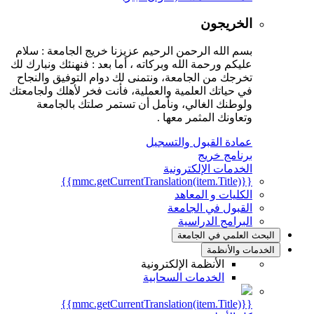
الخريجون
بسم الله الرحمن الرحيم عزيزنا خريج الجامعة : سلام
عليكم ورحمة الله وبركاته ، أما بعد : فنهنئك ونبارك لك
تخرجك من الجامعة، ونتمنى لك دوام التوفيق والنجاح
في حياتك العلمية والعملية، فأنت فخر لأهلك ولجامعتك
ولوطنك الغالي، ونأمل أن تستمر صلتك بالجامعة
وتعاونك المثمر معها .
عمادة القبول والتسجيل
برنامج خريج
الخدمات الإلكترونية
{{mmc.getCurrentTranslation(item.Title)}}
الكليات و المعاهد
القبول في الجامعة
البرامج الدراسية
البحث العلمي في الجامعة
الخدمات والأنظمة
الأنظمة الإلكترونية
الخدمات السحابية
{{mmc.getCurrentTranslation(item.Title)}}