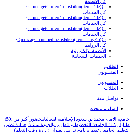
كل الأنظمة
{{mmc.getCurrentTranslation(item.Title)}}
كل الخدمات
{{mmc.getCurrentTranslation(item.Title)}}
كل الخدمات
{{mmc.getCurrentTranslation(item.Title)}}
كل الخدمات
{{mmc.getTrimmedTranslation(item.Title, 45)}}
كل الروابط
الأنظمة الإلكترونية
الخدمات السحابية
الطلاب
المنسوبون
المنسوبون
الطلاب
تواصل معنا
انشاء مستخدم
جامعة الإمام محمد بن سعود الإسلامية
الفعاليات
بحضور أكثر من (50)
طالباً وكالة الجامعة للتخطيط والتطوير والجودة ممثلة بعمادة تطوير
التعليم الجامعي تقيم برنامج تدريبي بعنوان (إدارة وقت التعلم)