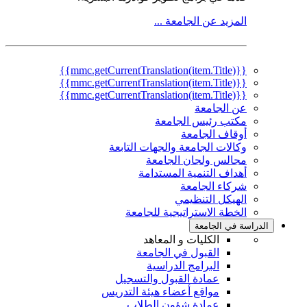
المزيد عن الجامعة ...
{{mmc.getCurrentTranslation(item.Title)}}
{{mmc.getCurrentTranslation(item.Title)}}
{{mmc.getCurrentTranslation(item.Title)}}
عن الجامعة
مكتب رئيس الجامعة
أوقاف الجامعة
وكالات الجامعة والجهات التابعة
مجالس ولجان الجامعة
أهداف التنمية المستدامة
شركاء الجامعة
الهيكل التنظيمي
الخطة الاستراتيجية للجامعة
الدراسة في الجامعة
الكليات و المعاهد
القبول في الجامعة
البرامج الدراسية
عمادة القبول والتسجيل
مواقع أعضاء هيئة التدريس
عمادة شؤون الطلاب