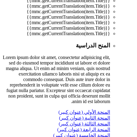
{{mmc.getCurrentTranslation(item.Title)}}
{{mmc.getCurrentTranslation(item.Title)}}
{{mmc.getCurrentTranslation(item.Title)}}
{{mmc.getCurrentTranslation(item.Title)}}
{{mmc.getCurrentTranslation(item.Title)}}
{{mmc.getCurrentTranslation(item.Title)}}
{{mmc.getCurrentTranslation(item.Title)}}
المنح الدراسية
Lorem ipsum dolor sit amet, consectetur adipisicing elit,
sed do eiusmod tempor incididunt ut labore et dolore
magna aliqua. Ut enim ad minim veniam, quis nostrud
exercitation ullamco laboris nisi ut aliquip ex ea
commodo consequat. Duis aute irure dolor in
reprehenderit in voluptate velit esse cillum dolore eu
fugiat nulla pariatur. Excepteur sint occaecat cupidatat
non proident, sunt in culpa qui officia deserunt mollit
anim id est laborum.
المنحة الأولي (عنوان كبير)
المنحة الثانية (عنوان كبير)
المنحة الثالثة (عنوان كبير)
المنحة الرابعة (عنوان كبير)
المنحة الخامسة (عنوان كبير)