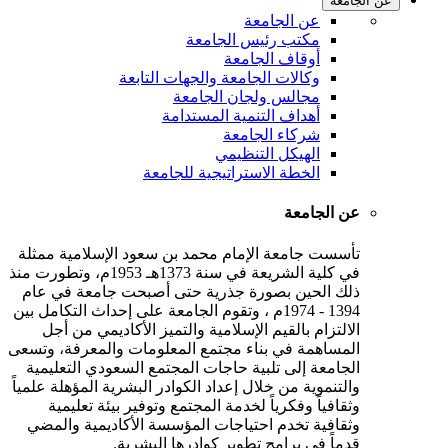
عن الجامعة
عن الجامعة
مكتب رئيس الجامعة
أوقاف الجامعة
وكالات الجامعة والجهات التابعة
مجالس ولجان الجامعة
أهداف التنمية المستدامة
شركاء الجامعة
الهيكل التنظيمي
الخطة الاستراتيجية للجامعة
عن الجامعة
تأسست جامعة الإمام محمد بن سعود الإسلامية ممثلة
في كلية الشريعة في سنة 1373هـ 1953م، وتطورت منذ
ذلك الحين بصورة جذرية حتى أصبحت جامعة في عام
1394 - 1974م ، وتقوم الجامعة على إحداث التكامل بين
الالتزام بالقيم الإسلامية والتميز الأكاديمي من أجل
المساهمة في بناء مجتمع المعلومات والمعرفة، وتسعى
الجامعة إلى تلبية حاجات المجتمع السعودي التعليمية
والتنموية من خلال إعداد الكوادر البشرية المؤهلة علمياً
وثقافياً وفكرياً لخدمة المجتمع وتوفير بيئة تعليمية
وثقافية تخدم احتياجات المؤسسة الأكاديمية والمضي
قدماً في برامج تطوير كوادرها البشرية.