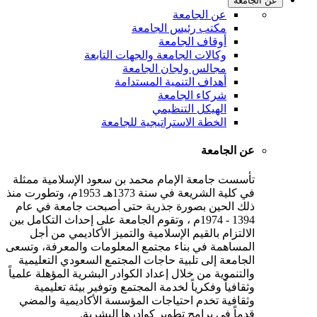
عن الجامعة
عن الجامعة
مكتب رئيس الجامعة
أوقاف الجامعة
وكالات الجامعة والجهات التابعة
مجالس ولجان الجامعة
أهداف التنمية المستدامة
شركاء الجامعة
الهيكل التنظيمي
الخطة الاستراتيجية للجامعة
عن الجامعة
تأسست جامعة الإمام محمد بن سعود الإسلامية ممثلة
في كلية الشريعة في سنة 1373هـ 1953م، وتطورت منذ
ذلك الحين بصورة جذرية حتى أصبحت جامعة في عام
1394 - 1974م ، وتقوم الجامعة على إحداث التكامل بين
الالتزام بالقيم الإسلامية والتميز الأكاديمي من أجل
المساهمة في بناء مجتمع المعلومات والمعرفة، وتسعى
الجامعة إلى تلبية حاجات المجتمع السعودي التعليمية
والتنموية من خلال إعداد الكوادر البشرية المؤهلة علمياً
وثقافياً وفكرياً لخدمة المجتمع وتوفير بيئة تعليمية
وثقافية تخدم احتياجات المؤسسة الأكاديمية والمضي
قدماً في برامج تطوير كوادرها البشرية.