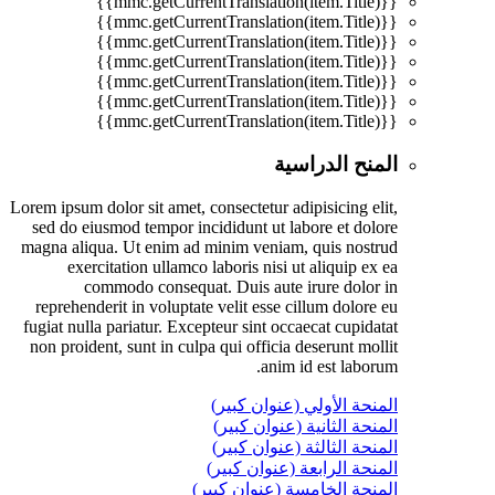
{{mmc.getCurrentTranslation(item.Title)}}
{{mmc.getCurrentTranslation(item.Title)}}
{{mmc.getCurrentTranslation(item.Title)}}
{{mmc.getCurrentTranslation(item.Title)}}
{{mmc.getCurrentTranslation(item.Title)}}
{{mmc.getCurrentTranslation(item.Title)}}
{{mmc.getCurrentTranslation(item.Title)}}
المنح الدراسية
Lorem ipsum dolor sit amet, consectetur adipisicing elit,
sed do eiusmod tempor incididunt ut labore et dolore
magna aliqua. Ut enim ad minim veniam, quis nostrud
exercitation ullamco laboris nisi ut aliquip ex ea
commodo consequat. Duis aute irure dolor in
reprehenderit in voluptate velit esse cillum dolore eu
fugiat nulla pariatur. Excepteur sint occaecat cupidatat
non proident, sunt in culpa qui officia deserunt mollit
anim id est laborum.
المنحة الأولي (عنوان كبير)
المنحة الثانية (عنوان كبير)
المنحة الثالثة (عنوان كبير)
المنحة الرابعة (عنوان كبير)
المنحة الخامسة (عنوان كبير)