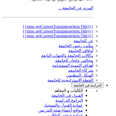
المزيد عن الجامعة ...
{{mmc.getCurrentTranslation(item.Title)}}
{{mmc.getCurrentTranslation(item.Title)}}
{{mmc.getCurrentTranslation(item.Title)}}
عن الجامعة
مكتب رئيس الجامعة
أوقاف الجامعة
وكالات الجامعة والجهات التابعة
مجالس ولجان الجامعة
أهداف التنمية المستدامة
شركاء الجامعة
الهيكل التنظيمي
الخطة الاستراتيجية للجامعة
الدراسة في الجامعة
الكليات و المعاهد
القبول في الجامعة
البرامج الدراسية
عمادة القبول والتسجيل
مواقع أعضاء هيئة التدريس
عمادة شؤون الطلاب