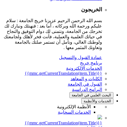
الخريجون
بسم الله الرحمن الرحيم عزيزنا خريج الجامعة : سلام
عليكم ورحمة الله وبركاته ، أما بعد : فنهنئك ونبارك لك
تخرجك من الجامعة، ونتمنى لك دوام التوفيق والنجاح
في حياتك العلمية والعملية، فأنت فخر لأهلك ولجامعتك
ولوطنك الغالي، ونأمل أن تستمر صلتك بالجامعة
وتعاونك المثمر معها .
عمادة القبول والتسجيل
برنامج خريج
الخدمات الإلكترونية
{{mmc.getCurrentTranslation(item.Title)}}
الكليات و المعاهد
القبول في الجامعة
البرامج الدراسية
البحث العلمي في الجامعة
الخدمات والأنظمة
الأنظمة الإلكترونية
الخدمات السحابية
{{mmc.getCurrentTranslation(item.Title)}}