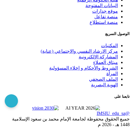
البيانات المفتوحة
موقع جدارات
منصة تفاعل
منصة استطلاع
الوصول السريع
المكتبات
مركز الإرشاد النفسي والاجتماعي (عناية)
المشاركة الإلكترونية
ميثاق العملاء
الشروط والأحكام و إخلاء المسؤولية
المرآة
الملف الصحفي
الهوية البصرية
تابعنا على
@IMSIU_edu_sa
جميع الحقوق محفوظة لجامعة الإمام محمد بن سعود الإسلامية
1448 هـ -
2026 م