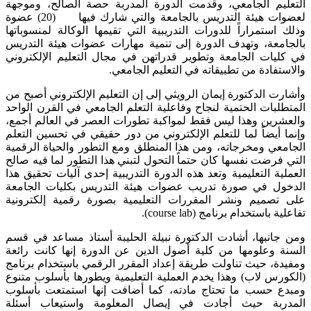
التعليم الجامعي، وقدمت الدورة المدربة حصة الصالح، وموجهة
لعضوات هيئة التدريس بالجامعة والتي شارك فيها (20) عضوة
وذلك استمراراً للدورات التدريبية التي تقيمها الوكالة لمنسوباتها
بالجامعة، وتهدف الدورة إلى تنمية مهارات عضوات هيئة التدريس
في كليات الجامعة وتطوير قدراتهن في مجال التعليم الإلكتروني
والاستفادة من تطبيقاته في التعليم الجامعي.
وأشارت الدكتورة إيمان الرويثي إلى إن التعليم الإلكتروني أصبح من
المتطلبات الحتمية لنجاح وفاعلية التعلم الجامعي في القرن الواحد
والعشرين وهذا ليس فقط لمواكبة تطورات العصر في العالم أجمع،
وإنما أيضاً لما للتعلم الإلكتروني من دور حقيقي في تحسين التعلم
الجامعي ومخرجاته، ومن هذا المنطلق ومع التطور والحياة الرقمية
التي فرضت نفسها كان حتماً التحول لتبني هذا التطور لما فيه صالح
العملية التعليمية وتعد هذه الدورة التدريبية إحدى آليات تحقيق هذا
الدخول في صورة تدريب عضوات هيئة التدريس بكليات الجامعة
على تصميم ونشر المقررات التعليمية بصورة رقمية إلكترونية
تفاعلية باستخدام برنامج (course lab).
ومن جانبها، أشادت الدكتورة نبيلة الحليبة أستاذ مساعد في قسم
السنة وعلومها من كلية أصول الدين عن الدورة إنها كانت رائعة
ومفيدة، حيث تناولت طريقة إعداد المقرر الرقمي باستخدام برنامج
(الكورس لاب) وهذا يخدم العملية التعليمية ويطورها بأسلوب متنوع
ومبدع حسب ما تحتاج مادته، كما أضافت إنها استمتعت بأسلوب
المدربة حيث أجادت في إيصال المعلومة واستيعاب أسئلة