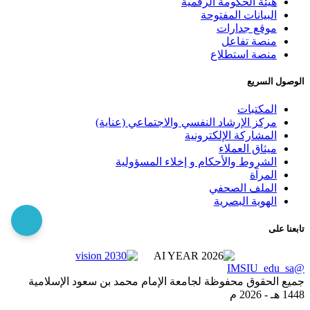
هيئة الحكومة الرقمية
البيانات المفتوحة
موقع جدارات
منصة تفاعل
منصة استطلاع
الوصول السريع
المكتبات
مركز الإرشاد النفسي والاجتماعي (عناية)
المشاركة الإلكترونية
ميثاق العملاء
الشروط والأحكام و إخلاء المسؤولية
المرآة
الملف الصحفي
الهوية البصرية
تابعنا على
@IMSIU_edu_sa
جميع الحقوق محفوظة لجامعة الإمام محمد بن سعود الإسلامية
1448 هـ -
2026 م