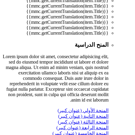
{{mmc.getCurrentTranslation(item.Title)}}
{{mmc.getCurrentTranslation(item.Title)}}
{{mmc.getCurrentTranslation(item.Title)}}
{{mmc.getCurrentTranslation(item.Title)}}
{{mmc.getCurrentTranslation(item.Title)}}
{{mmc.getCurrentTranslation(item.Title)}}
{{mmc.getCurrentTranslation(item.Title)}}
المنح الدراسية
Lorem ipsum dolor sit amet, consectetur adipisicing elit,
sed do eiusmod tempor incididunt ut labore et dolore
magna aliqua. Ut enim ad minim veniam, quis nostrud
exercitation ullamco laboris nisi ut aliquip ex ea
commodo consequat. Duis aute irure dolor in
reprehenderit in voluptate velit esse cillum dolore eu
fugiat nulla pariatur. Excepteur sint occaecat cupidatat
non proident, sunt in culpa qui officia deserunt mollit
anim id est laborum.
المنحة الأولي (عنوان كبير)
المنحة الثانية (عنوان كبير)
المنحة الثالثة (عنوان كبير)
المنحة الرابعة (عنوان كبير)
المنحة الخامسة (عنوان كبير)