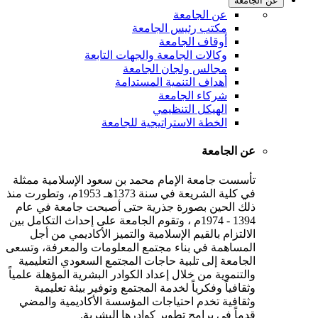
عن الجامعة
عن الجامعة
مكتب رئيس الجامعة
أوقاف الجامعة
وكالات الجامعة والجهات التابعة
مجالس ولجان الجامعة
أهداف التنمية المستدامة
شركاء الجامعة
الهيكل التنظيمي
الخطة الاستراتيجية للجامعة
عن الجامعة
تأسست جامعة الإمام محمد بن سعود الإسلامية ممثلة
في كلية الشريعة في سنة 1373هـ 1953م، وتطورت منذ
ذلك الحين بصورة جذرية حتى أصبحت جامعة في عام
1394 - 1974م ، وتقوم الجامعة على إحداث التكامل بين
الالتزام بالقيم الإسلامية والتميز الأكاديمي من أجل
المساهمة في بناء مجتمع المعلومات والمعرفة، وتسعى
الجامعة إلى تلبية حاجات المجتمع السعودي التعليمية
والتنموية من خلال إعداد الكوادر البشرية المؤهلة علمياً
وثقافياً وفكرياً لخدمة المجتمع وتوفير بيئة تعليمية
وثقافية تخدم احتياجات المؤسسة الأكاديمية والمضي
قدماً في برامج تطوير كوادرها البشرية.