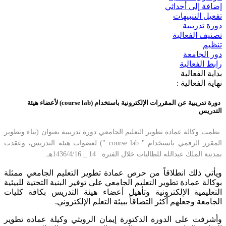
إضافة إلى أحداثي
تفعيل التنبيهات
دورة تدريبية
تصنيف الفعالية
تنظيم
دور الجامعة
رابط الفعالية
بداية الفعالية
نهاية الفعالية :
دورة تدريبية عن المقررات الإلكترونية باستخدام (course lab) لأعضاء هيئة
التدريس
​نظمت
وكالة عمادة تطوير التعليم الجامعي دورة تدريبية بعنوان (بناء وتطوير
المقرر الرقمي باستخدام " course lab ") لعضوات هيئة التدريس، وعقدت
بمدينة الملك عبدالله للطالبات خلال الفترة 14 _ 1436/4/16هـ.
ويأتي ذلك انطلاقاً من حرص عمادة تطوير التعليم الجامعي ممثلة
بوكالة عمادة تطوير التعليم الجامعي على توفير البنية التحتية للبيئية
التعليمية الإلكترونية وتأهيل أعضاء هيئة التدريس بكافة كليات
الجامعة وجعلهم أكثر التصاقاً ببيئة التعلم الإلكتروني.
وأشرفت على الدورة الدكتورة إيمان الرويثي وكيلة عمادة تطوير