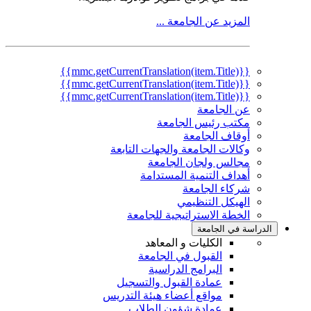
المزيد عن الجامعة ...
{{mmc.getCurrentTranslation(item.Title)}}
{{mmc.getCurrentTranslation(item.Title)}}
{{mmc.getCurrentTranslation(item.Title)}}
عن الجامعة
مكتب رئيس الجامعة
أوقاف الجامعة
وكالات الجامعة والجهات التابعة
مجالس ولجان الجامعة
أهداف التنمية المستدامة
شركاء الجامعة
الهيكل التنظيمي
الخطة الاستراتيجية للجامعة
الدراسة في الجامعة
الكليات و المعاهد
القبول في الجامعة
البرامج الدراسية
عمادة القبول والتسجيل
مواقع أعضاء هيئة التدريس
عمادة شؤون الطلاب