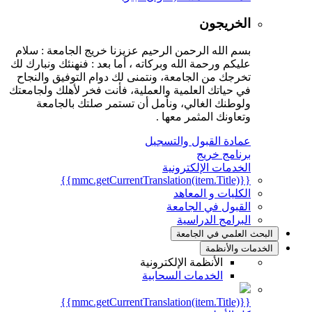
الخريجون
بسم الله الرحمن الرحيم عزيزنا خريج الجامعة : سلام
عليكم ورحمة الله وبركاته ، أما بعد : فنهنئك ونبارك لك
تخرجك من الجامعة، ونتمنى لك دوام التوفيق والنجاح
في حياتك العلمية والعملية، فأنت فخر لأهلك ولجامعتك
ولوطنك الغالي، ونأمل أن تستمر صلتك بالجامعة
وتعاونك المثمر معها .
عمادة القبول والتسجيل
برنامج خريج
الخدمات الإلكترونية
{{mmc.getCurrentTranslation(item.Title)}}
الكليات و المعاهد
القبول في الجامعة
البرامج الدراسية
البحث العلمي في الجامعة
الخدمات والأنظمة
الأنظمة الإلكترونية
الخدمات السحابية
{{mmc.getCurrentTranslation(item.Title)}}