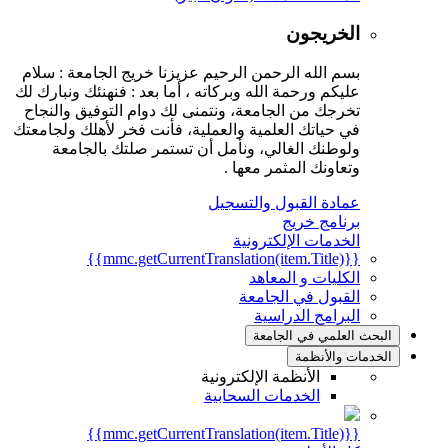
الخريجون
بسم الله الرحمن الرحيم عزيزنا خريج الجامعة : سلام
عليكم ورحمة الله وبركاته ، أما بعد : فنهنئك ونبارك لك
تخرجك من الجامعة، ونتمنى لك دوام التوفيق والنجاح
في حياتك العلمية والعملية، فأنت فخر لأهلك ولجامعتك
ولوطنك الغالي، ونأمل أن تستمر صلتك بالجامعة
وتعاونك المثمر معها .
عمادة القبول والتسجيل
برنامج خريج
الخدمات الإلكترونية
{{mmc.getCurrentTranslation(item.Title)}}
الكليات و المعاهد
القبول في الجامعة
البرامج الدراسية
البحث العلمي في الجامعة
الخدمات والأنظمة
الأنظمة الإلكترونية
الخدمات السحابية
{{mmc.getCurrentTranslation(item.Title)}}