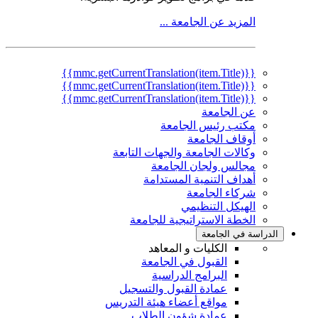
المزيد عن الجامعة ...
{{mmc.getCurrentTranslation(item.Title)}}
{{mmc.getCurrentTranslation(item.Title)}}
{{mmc.getCurrentTranslation(item.Title)}}
عن الجامعة
مكتب رئيس الجامعة
أوقاف الجامعة
وكالات الجامعة والجهات التابعة
مجالس ولجان الجامعة
أهداف التنمية المستدامة
شركاء الجامعة
الهيكل التنظيمي
الخطة الاستراتيجية للجامعة
الدراسة في الجامعة
الكليات و المعاهد
القبول في الجامعة
البرامج الدراسية
عمادة القبول والتسجيل
مواقع أعضاء هيئة التدريس
عمادة شؤون الطلاب