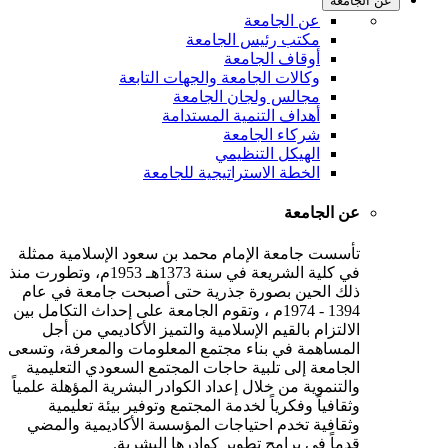
عن الجامعة
عن الجامعة
مكتب رئيس الجامعة
أوقاف الجامعة
وكالات الجامعة والجهات التابعة
مجالس ولجان الجامعة
أهداف التنمية المستدامة
شركاء الجامعة
الهيكل التنظيمي
الخطة الاستراتيجية للجامعة
عن الجامعة
تأسست جامعة الإمام محمد بن سعود الإسلامية ممثلة
في كلية الشريعة في سنة 1373هـ 1953م، وتطورت منذ
ذلك الحين بصورة جذرية حتى أصبحت جامعة في عام
1394 - 1974م ، وتقوم الجامعة على إحداث التكامل بين
الالتزام بالقيم الإسلامية والتميز الأكاديمي من أجل
المساهمة في بناء مجتمع المعلومات والمعرفة، وتسعى
الجامعة إلى تلبية حاجات المجتمع السعودي التعليمية
والتنموية من خلال إعداد الكوادر البشرية المؤهلة علمياً
وثقافياً وفكرياً لخدمة المجتمع وتوفير بيئة تعليمية
وثقافية تخدم احتياجات المؤسسة الأكاديمية والمضي
قدماً في برامج تطوير كوادرها البشرية.