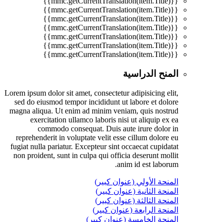
{{mmc.getCurrentTranslation(item.Title)}}
{{mmc.getCurrentTranslation(item.Title)}}
{{mmc.getCurrentTranslation(item.Title)}}
{{mmc.getCurrentTranslation(item.Title)}}
{{mmc.getCurrentTranslation(item.Title)}}
{{mmc.getCurrentTranslation(item.Title)}}
{{mmc.getCurrentTranslation(item.Title)}}
المنح الدراسية
Lorem ipsum dolor sit amet, consectetur adipisicing elit,
sed do eiusmod tempor incididunt ut labore et dolore
magna aliqua. Ut enim ad minim veniam, quis nostrud
exercitation ullamco laboris nisi ut aliquip ex ea
commodo consequat. Duis aute irure dolor in
reprehenderit in voluptate velit esse cillum dolore eu
fugiat nulla pariatur. Excepteur sint occaecat cupidatat
non proident, sunt in culpa qui officia deserunt mollit
anim id est laborum.
المنحة الأولي (عنوان كبير)
المنحة الثانية (عنوان كبير)
المنحة الثالثة (عنوان كبير)
المنحة الرابعة (عنوان كبير)
المنحة الخامسة (عنوان كبير)