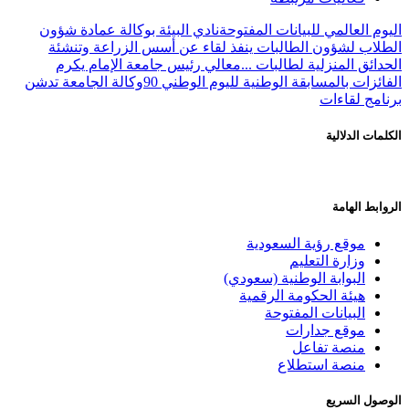
اليوم العالمي للبيانات المفتوحة
نادي البيئة بوكالة عمادة شؤون
الطلاب لشؤون الطالبات ينفذ لقاء عن أسس الزراعة وتنشئة
الحدائق المنزلية لطالبات ...
معالي رئيس جامعة الإمام يكرم
الفائزات بالمسابقة الوطنية لليوم الوطني 90
وكالة الجامعة تدشن
برنامج لقاءات
الكلمات الدلالية
الروابط الهامة
موقع رؤية السعودية
وزارة التعليم
البوابة الوطنية (سعودي)
هيئة الحكومة الرقمية
البيانات المفتوحة
موقع جدارات
منصة تفاعل
منصة استطلاع
الوصول السريع