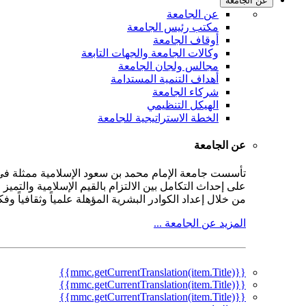
عن الجامعة
عن الجامعة
مكتب رئيس الجامعة
أوقاف الجامعة
وكالات الجامعة والجهات التابعة
مجالس ولجان الجامعة
أهداف التنمية المستدامة
شركاء الجامعة
الهيكل التنظيمي
الخطة الاستراتيجية للجامعة
عن الجامعة
على إحداث التكامل بين الالتزام بالقيم الإسلامية والتمي
من خلال إعداد الكوادر البشرية المؤهلة علمياً وثقافياً و
المزيد عن الجامعة ...
{{mmc.getCurrentTranslation(item.Title)}}
{{mmc.getCurrentTranslation(item.Title)}}
{{mmc.getCurrentTranslation(item.Title)}}