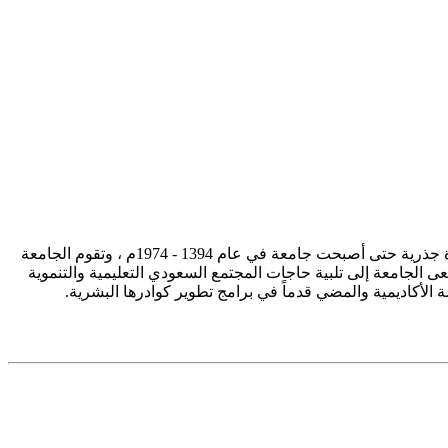
تأسست جامعة الإمام محمد بن سعود الإسلامية ممثلة في كلية الشريعة في سنة 1373هـ 1953م، وتطورت منذ ذلك الحين بصورة جذرية حتى أصبحت جامعة في عام 1394 - 1974م ، وتقوم الجامعة
ى الجامعة إلى تلبية حاجات المجتمع السعودي التعليمية والتنموية
سة الأكاديمية والمضي قدماً في برامج تطوير كوادرها البشرية.