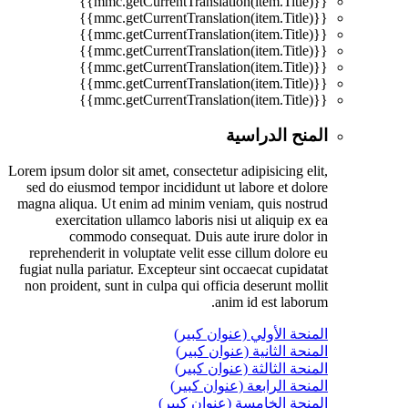
{{mmc.getCurrentTranslation(item.Title)}}
{{mmc.getCurrentTranslation(item.Title)}}
{{mmc.getCurrentTranslation(item.Title)}}
{{mmc.getCurrentTranslation(item.Title)}}
{{mmc.getCurrentTranslation(item.Title)}}
{{mmc.getCurrentTranslation(item.Title)}}
{{mmc.getCurrentTranslation(item.Title)}}
المنح الدراسية
Lorem ipsum dolor sit amet, consectetur adipisicing elit,
sed do eiusmod tempor incididunt ut labore et dolore
magna aliqua. Ut enim ad minim veniam, quis nostrud
exercitation ullamco laboris nisi ut aliquip ex ea
commodo consequat. Duis aute irure dolor in
reprehenderit in voluptate velit esse cillum dolore eu
fugiat nulla pariatur. Excepteur sint occaecat cupidatat
non proident, sunt in culpa qui officia deserunt mollit
anim id est laborum.
المنحة الأولي (عنوان كبير)
المنحة الثانية (عنوان كبير)
المنحة الثالثة (عنوان كبير)
المنحة الرابعة (عنوان كبير)
المنحة الخامسة (عنوان كبير)