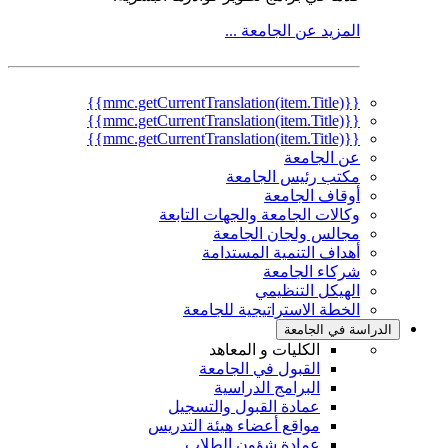
المزيد عن الجامعة ...
{{mmc.getCurrentTranslation(item.Title)}}
{{mmc.getCurrentTranslation(item.Title)}}
{{mmc.getCurrentTranslation(item.Title)}}
عن الجامعة
مكتب رئيس الجامعة
أوقاف الجامعة
وكالات الجامعة والجهات التابعة
مجالس ولجان الجامعة
أهداف التنمية المستدامة
شركاء الجامعة
الهيكل التنظيمي
الخطة الاستراتيجية للجامعة
الدراسة في الجامعة
الكليات و المعاهد
القبول في الجامعة
البرامج الدراسية
عمادة القبول والتسجيل
مواقع أعضاء هيئة التدريس
عمادة شؤون الطلاب