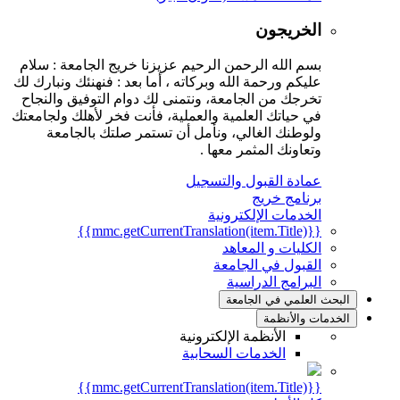
الخريجون
بسم الله الرحمن الرحيم عزيزنا خريج الجامعة : سلام
عليكم ورحمة الله وبركاته ، أما بعد : فنهنئك ونبارك لك
تخرجك من الجامعة، ونتمنى لك دوام التوفيق والنجاح
في حياتك العلمية والعملية، فأنت فخر لأهلك ولجامعتك
ولوطنك الغالي، ونأمل أن تستمر صلتك بالجامعة
وتعاونك المثمر معها .
عمادة القبول والتسجيل
برنامج خريج
الخدمات الإلكترونية
{{mmc.getCurrentTranslation(item.Title)}}
الكليات و المعاهد
القبول في الجامعة
البرامج الدراسية
البحث العلمي في الجامعة
الخدمات والأنظمة
الأنظمة الإلكترونية
الخدمات السحابية
{{mmc.getCurrentTranslation(item.Title)}}