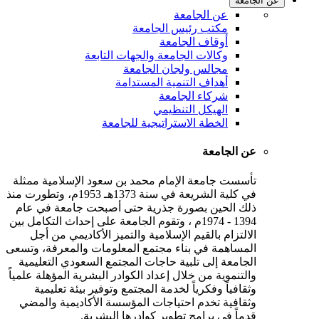
عن الجامعة
عن الجامعة
مكتب رئيس الجامعة
أوقاف الجامعة
وكالات الجامعة والجهات التابعة
مجالس ولجان الجامعة
أهداف التنمية المستدامة
شركاء الجامعة
الهيكل التنظيمي
الخطة الاستراتيجية للجامعة
عن الجامعة
تأسست جامعة الإمام محمد بن سعود الإسلامية ممثلة
في كلية الشريعة في سنة 1373هـ 1953م، وتطورت منذ
ذلك الحين بصورة جذرية حتى أصبحت جامعة في عام
1394 - 1974م ، وتقوم الجامعة على إحداث التكامل بين
الالتزام بالقيم الإسلامية والتميز الأكاديمي من أجل
المساهمة في بناء مجتمع المعلومات والمعرفة، وتسعى
الجامعة إلى تلبية حاجات المجتمع السعودي التعليمية
والتنموية من خلال إعداد الكوادر البشرية المؤهلة علمياً
وثقافياً وفكرياً لخدمة المجتمع وتوفير بيئة تعليمية
وثقافية تخدم احتياجات المؤسسة الأكاديمية والمضي
قدماً في برامج تطوير كوادرها البشرية.