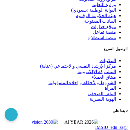
وزارة التعليم
البوابة الوطنية (سعودي)
هيئة الحكومة الرقمية
البيانات المفتوحة
موقع جدارات
منصة تفاعل
منصة استطلاع
الوصول السريع
المكتبات
مركز الإرشاد النفسي والاجتماعي (عناية)
المشاركة الإلكترونية
ميثاق العملاء
الشروط والأحكام و إخلاء المسؤولية
المرآة
الملف الصحفي
الهوية البصرية
تابعنا على
@IMSIU_edu_sa