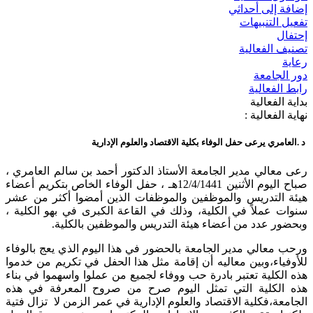
إضافة إلى أحداثي
تفعيل التنبيهات
إحتفال
تصنيف الفعالية
رعاية
دور الجامعة
رابط الفعالية
بداية الفعالية
نهاية الفعالية :
د .العامري يرعى حفل الوفاء بكلية الاقتصاد والعلوم الإدارية
رعى معالي مدير الجامعة الأستاذ الدكتور أحمد بن سالم العامري ،
صباح اليوم الأثنين 12/4/1441هـ ، حفل الوفاء الخاص بتكريم أعضاء
هيئة التدريس والموظفين والموظفات الذين أمضوا أكثر من عشر
سنوات عملاً في الكلية، وذلك في القاعة الكبرى في بهو الكلية ،
وبحضور عدد من أعضاء هيئة التدريس والموظفين بالكلية.
ورحب معالي مدير الجامعة بالحضور في هذا اليوم الذي يعج بالوفاء
للأوفياء،وبين معاليه أن إقامة مثل هذا الحفل في تكريم من خدموا
هذه الكلية تعتبر بادرة حب ووفاء لجميع من عملوا واسهموا في بناء
هذه الكلية التي تمثل اليوم صرح من صروح المعرفة في هذه
الجامعة،فكلية الاقتصاد والعلوم الإدارية في عمر الزمن لا تزال فتية