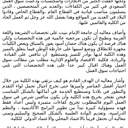
ولكنها حققت الكثير من الانجازات والمكتسبات ودعمت سوق العمل
السعودي في كثير من الكفاءات ،والعديد من المتخصصين ، الذين
يتسلمون مناصب قيادية في القطاع العام ،والقطاع الخاص وقادوا
البلاد في العديد من المواقع وهذا بفضل الله عز وجل ثم العمل الجاد
من الكلية والقائمين عليها.
وأضاف معاليه أن جامعة الإمام بنيت على تخصصات الشريعة واللغة
العربية ونطمح أن تكون مرجعية عالمية في هذه التخصصات ولكن
هناك فرصة أن يكون هناك حصان أسود يفوز بالسباق وبعض الكليات
مجهزه للانطلاق ووضع اسمها على خارطة الوطن فيما يتعلق بالتميز
وهذه الكلية لديها بوادر للتميز وتستطيع أن تنافس على القيادة
والريادة، فكلية الاقتصاد والعلوم الإدارية مطلب من مطالب سوق
العمل وهناك اقبال كبير جداً على هذه التخصصات التي تلبي
احتياجات سوق العمل.
وأشار معاليه ان الهدف القادم هو كيف نرتقي بهذه الكلية من خلال
اختيار أفضل العناصر وأميزها حتى تخرج أجيال تحمل لواء التقدم
والتطور في بلادنا وتستطيع الخدمة في أماكنها بالشكل المناسب
فنحن نفتخر بخريج هذه الكلية وأن يكون منافس شرس في سوق
العمل اليوم فالمطلوب تخريج كفاءات متميزة وليس أعداد فقط
فهذه مسؤولية كبيرة تبدأ من تطوير البرامج الأكاديمية ، والنظم
الدراسية، وتقديم المادة العلمية بالشكل الصحيح والسليم،وتمنى
معاليه أن نحتفل قريباً بالاعتماد المحلي والاعتماد الدولي للكلية.