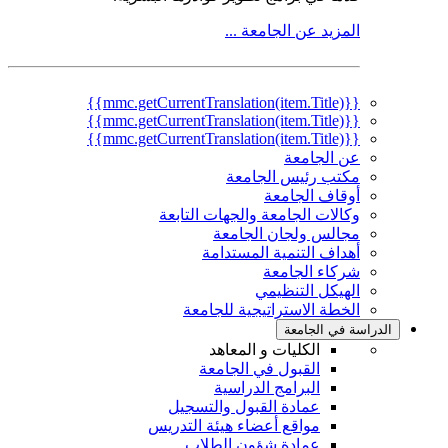
المزيد عن الجامعة ...
{{mmc.getCurrentTranslation(item.Title)}}
{{mmc.getCurrentTranslation(item.Title)}}
{{mmc.getCurrentTranslation(item.Title)}}
عن الجامعة
مكتب رئيس الجامعة
أوقاف الجامعة
وكالات الجامعة والجهات التابعة
مجالس ولجان الجامعة
أهداف التنمية المستدامة
شركاء الجامعة
الهيكل التنظيمي
الخطة الاستراتيجية للجامعة
الدراسة في الجامعة
الكليات و المعاهد
القبول في الجامعة
البرامج الدراسية
عمادة القبول والتسجيل
مواقع أعضاء هيئة التدريس
عمادة شؤون الطلاب