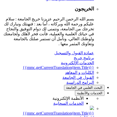
الخريجون
بسم الله الرحمن الرحيم عزيزنا خريج الجامعة : سلام
عليكم ورحمة الله وبركاته ، أما بعد : فنهنئك ونبارك لك
تخرجك من الجامعة، ونتمنى لك دوام التوفيق والنجاح
في حياتك العلمية والعملية، فأنت فخر لأهلك ولجامعتك
ولوطنك الغالي، ونأمل أن تستمر صلتك بالجامعة
وتعاونك المثمر معها .
عمادة القبول والتسجيل
برنامج خريج
الخدمات الإلكترونية
{{mmc.getCurrentTranslation(item.Title)}}
الكليات و المعاهد
القبول في الجامعة
البرامج الدراسية
البحث العلمي في الجامعة
الخدمات والأنظمة
الأنظمة الإلكترونية
الخدمات السحابية
{{mmc.getCurrentTranslation(item.Title)}}