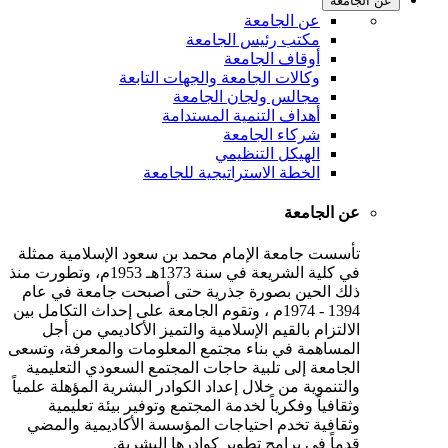
عن الجامعة
عن الجامعة
مكتب رئيس الجامعة
أوقاف الجامعة
وكالات الجامعة والجهات التابعة
مجالس ولجان الجامعة
أهداف التنمية المستدامة
شركاء الجامعة
الهيكل التنظيمي
الخطة الاستراتيجية للجامعة
عن الجامعة
تأسست جامعة الإمام محمد بن سعود الإسلامية ممثلة
في كلية الشريعة في سنة 1373هـ 1953م، وتطورت منذ
ذلك الحين بصورة جذرية حتى أصبحت جامعة في عام
1394 - 1974م ، وتقوم الجامعة على إحداث التكامل بين
الالتزام بالقيم الإسلامية والتميز الأكاديمي من أجل
المساهمة في بناء مجتمع المعلومات والمعرفة، وتسعى
الجامعة إلى تلبية حاجات المجتمع السعودي التعليمية
والتنموية من خلال إعداد الكوادر البشرية المؤهلة علمياً
وثقافياً وفكرياً لخدمة المجتمع وتوفير بيئة تعليمية
وثقافية تخدم احتياجات المؤسسة الأكاديمية والمضي
قدماً في برامج تطوير كوادرها البشرية.