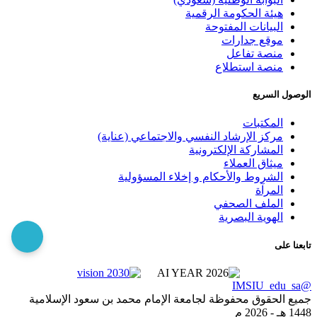
هيئة الحكومة الرقمية
البيانات المفتوحة
موقع جدارات
منصة تفاعل
منصة استطلاع
الوصول السريع
المكتبات
مركز الإرشاد النفسي والاجتماعي (عناية)
المشاركة الإلكترونية
ميثاق العملاء
الشروط والأحكام و إخلاء المسؤولية
المرآة
الملف الصحفي
الهوية البصرية
تابعنا على
@IMSIU_edu_sa
جميع الحقوق محفوظة لجامعة الإمام محمد بن سعود الإسلامية
1448 هـ -
2026 م