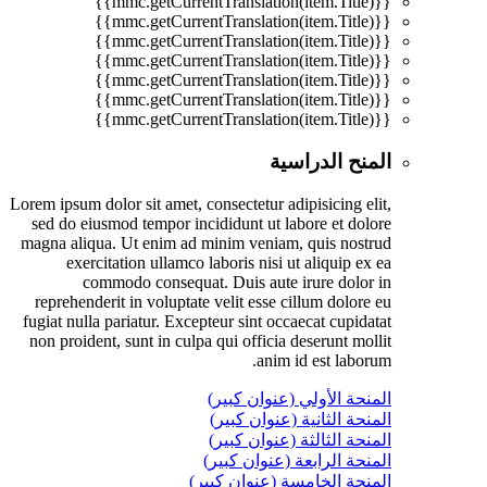
{{mmc.getCurrentTranslation(item.Title)}}
{{mmc.getCurrentTranslation(item.Title)}}
{{mmc.getCurrentTranslation(item.Title)}}
{{mmc.getCurrentTranslation(item.Title)}}
{{mmc.getCurrentTranslation(item.Title)}}
{{mmc.getCurrentTranslation(item.Title)}}
{{mmc.getCurrentTranslation(item.Title)}}
المنح الدراسية
Lorem ipsum dolor sit amet, consectetur adipisicing elit,
sed do eiusmod tempor incididunt ut labore et dolore
magna aliqua. Ut enim ad minim veniam, quis nostrud
exercitation ullamco laboris nisi ut aliquip ex ea
commodo consequat. Duis aute irure dolor in
reprehenderit in voluptate velit esse cillum dolore eu
fugiat nulla pariatur. Excepteur sint occaecat cupidatat
non proident, sunt in culpa qui officia deserunt mollit
anim id est laborum.
المنحة الأولي (عنوان كبير)
المنحة الثانية (عنوان كبير)
المنحة الثالثة (عنوان كبير)
المنحة الرابعة (عنوان كبير)
المنحة الخامسة (عنوان كبير)