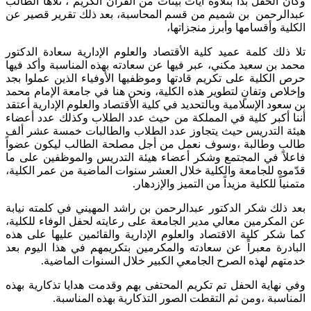
وكان الحفل بدأ بتلاوة آيات بينات من القرآن الكريم ، تلاها الطالب
عبدالرحمن بن شميم من قسم المحاسبة، بعد ذلك تقرير قصير عن
الكلية وأقسامها وأبرز منجزاتها،
تلا ذلك كلمة عميد كلية الأقتصاد والعلوم الإدارية سعادة الدكتور
محمد بن سعيد مكني، عبر فيها عن سعادته بهذه المناسبة وأكد فيها
حرص الكلية على تكريم قادتها وموظفيها الأوفياء الذين عملوا بجد
وإخلاص وتفانٍ لتطوير هذه الكلية، ونحن هنا في جامعة الإمام محمد
بن سعود الإسلامية وبالتحديد في كلية الأقتصاد والعلوم الإدارية أعتقد
أننا أكبر كلية في المملكة من حيث عدد الطلاب وكذلك عدد أعضاء
هيئة التدريس حيث يتجاوز عدد الطلاب والطالبات خمسة عشر ألف
طالب وطالبة ،وسوف نعمل من أجل مصلحة الطالب ليكون عضواً
فاعلاً في المجتمع وشكر أعضاء هيئة التدريس والموظفين على ما
قدّموه للجامعة والكلية خلال العشر سنوات الماضية من عمر الكلية،
متمنياً للكلية مزيداً من التميز والإزدهار.
بعد ذلك شكر الدكتور عبدالرحمن بن راشد المهيني في كلمته نيابة
عن المكرمين معالي مدير الجامعة على رعايته لحفل الوفاء للكلية،
كما شكر كلية الاقتصاد والعلوم الإدارية والقائمين عليها على هذه
البادرة معبراً عن سعادته والمكرمين بتكريمهم في هذا اليوم بعد
خدمتهم لهذه الصرح الجامعي الكبير خلال السنوات الماضية.
وفي نهاية الحفل تم تكريم المحتفى بهم وقدمت هدايا تذكارية بهذه
المناسبة ،ومن ثم التقطت الصور التذكارية بهذه المناسبة.