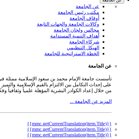
عن الجامعة
عن الجامعة
مكتب رئيس الجامعة
أوقاف الجامعة
وكالات الجامعة والجهات التابعة
مجالس ولجان الجامعة
أهداف التنمية المستدامة
شركاء الجامعة
الهيكل التنظيمي
الخطة الاستراتيجية للجامعة
عن الجامعة
على إحداث التكامل بين الالتزام بالقيم الإسلامية والتمي
من خلال إعداد الكوادر البشرية المؤهلة علمياً وثقافياً و
المزيد عن الجامعة ...
{{mmc.getCurrentTranslation(item.Title)}}
{{mmc.getCurrentTranslation(item.Title)}}
{{mmc.getCurrentTranslation(item.Title)}}