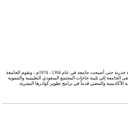
تأسست جامعة الإمام محمد بن سعود الإسلامية ممثلة في كلية الشريعة في سنة 1373هـ 1953م، وتطورت منذ ذلك الحين بصورة جذرية حتى أصبحت جامعة في عام 1394 - 1974م ، وتقوم الجامعة
ى الجامعة إلى تلبية حاجات المجتمع السعودي التعليمية والتنموية
سة الأكاديمية والمضي قدماً في برامج تطوير كوادرها البشرية.