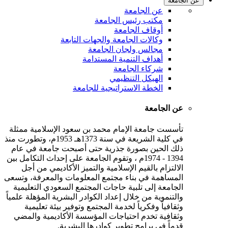
عن الجامعة
عن الجامعة
مكتب رئيس الجامعة
أوقاف الجامعة
وكالات الجامعة والجهات التابعة
مجالس ولجان الجامعة
أهداف التنمية المستدامة
شركاء الجامعة
الهيكل التنظيمي
الخطة الاستراتيجية للجامعة
عن الجامعة
تأسست جامعة الإمام محمد بن سعود الإسلامية ممثلة
في كلية الشريعة في سنة 1373هـ 1953م، وتطورت منذ
ذلك الحين بصورة جذرية حتى أصبحت جامعة في عام
1394 - 1974م ، وتقوم الجامعة على إحداث التكامل بين
الالتزام بالقيم الإسلامية والتميز الأكاديمي من أجل
المساهمة في بناء مجتمع المعلومات والمعرفة، وتسعى
الجامعة إلى تلبية حاجات المجتمع السعودي التعليمية
والتنموية من خلال إعداد الكوادر البشرية المؤهلة علمياً
وثقافياً وفكرياً لخدمة المجتمع وتوفير بيئة تعليمية
وثقافية تخدم احتياجات المؤسسة الأكاديمية والمضي
قدماً في برامج تطوير كوادرها البشرية.