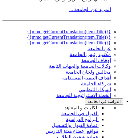
المزيد عن الجامعة ...
{{mmc.getCurrentTranslation(item.Title)}}
{{mmc.getCurrentTranslation(item.Title)}}
{{mmc.getCurrentTranslation(item.Title)}}
عن الجامعة
مكتب رئيس الجامعة
أوقاف الجامعة
وكالات الجامعة والجهات التابعة
مجالس ولجان الجامعة
أهداف التنمية المستدامة
شركاء الجامعة
الهيكل التنظيمي
الخطة الاستراتيجية للجامعة
الدراسة في الجامعة
الكليات و المعاهد
القبول في الجامعة
البرامج الدراسية
عمادة القبول والتسجيل
مواقع أعضاء هيئة التدريس
عمادة شؤون الطلاب