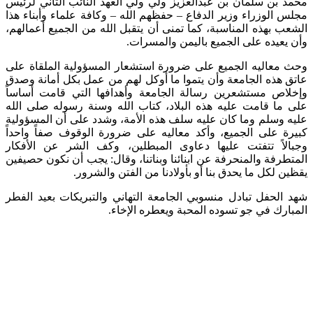
محمد بن سلمان بن عبدالعزيز ولي ولي العهد النائب الثاني لرئيس
مجلس الوزراء وزير الدفاع – حفظهم الله – وكافة علماء وأبناء هذا
الشعب بهذه المناسبة، كما تمنى أن يتقبل الله من الجميع أعمالهم،
وأن يعيده على الجميع باليمن والمسرات.
وحث معاليه الجميع على ضرورة استشعار المسؤولية الملقاة على
عاتق هذه الجامعة وأن يتموا ما أوكل لهم من عمل بكل أمانة وصدق
وإخلاص مستشعرين رسالة الجامعة وأهدافها التي قامت أساساً
على ما قامت عليه هذه البلاد، كتاب الله وسنة رسوله صلى الله
عليه وسلم وما كان عليه سلف هذه الأمة، وشدد على أن المسؤولية
كبيرة على الجميع، وأكد معاليه على ضرورة الوقوف صفاً واحداً
وجبالاً تتفتت عليها دعاوى المبطلين، وكف الشر عن الأفكار
المتطرفة والمنحرفة عن ابنائنا وبناتنا، وقال: يجب أن نكون حصيفين
يقظين لكل ما يحدق بنا أو بأولادنا من الفتن والشرور.
شهد الحفل تبادل منسوبي الجامعة التهاني والتبريكات بعيد الفطر
المبارك في جو تسوده المحبة ويعطره الإخاء.​