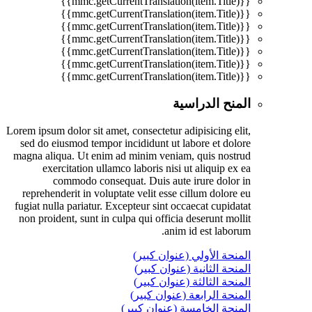
{{mmc.getCurrentTranslation(item.Title)}}
{{mmc.getCurrentTranslation(item.Title)}}
{{mmc.getCurrentTranslation(item.Title)}}
{{mmc.getCurrentTranslation(item.Title)}}
{{mmc.getCurrentTranslation(item.Title)}}
{{mmc.getCurrentTranslation(item.Title)}}
{{mmc.getCurrentTranslation(item.Title)}}
المنح الدراسية
Lorem ipsum dolor sit amet, consectetur adipisicing elit,
sed do eiusmod tempor incididunt ut labore et dolore
magna aliqua. Ut enim ad minim veniam, quis nostrud
exercitation ullamco laboris nisi ut aliquip ex ea
commodo consequat. Duis aute irure dolor in
reprehenderit in voluptate velit esse cillum dolore eu
fugiat nulla pariatur. Excepteur sint occaecat cupidatat
non proident, sunt in culpa qui officia deserunt mollit
anim id est laborum.
المنحة الأولي (عنوان كبير)
المنحة الثانية (عنوان كبير)
المنحة الثالثة (عنوان كبير)
المنحة الرابعة (عنوان كبير)
المنحة الخامسة (عنوان كبير)