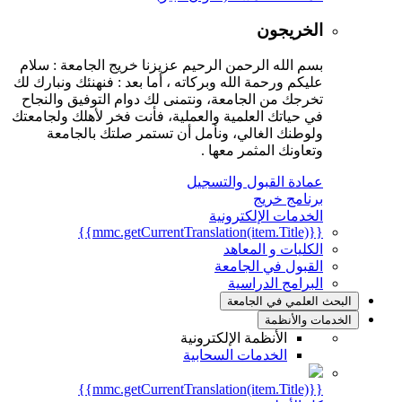
الخريجون
بسم الله الرحمن الرحيم عزيزنا خريج الجامعة : سلام
عليكم ورحمة الله وبركاته ، أما بعد : فنهنئك ونبارك لك
تخرجك من الجامعة، ونتمنى لك دوام التوفيق والنجاح
في حياتك العلمية والعملية، فأنت فخر لأهلك ولجامعتك
ولوطنك الغالي، ونأمل أن تستمر صلتك بالجامعة
وتعاونك المثمر معها .
عمادة القبول والتسجيل
برنامج خريج
الخدمات الإلكترونية
{{mmc.getCurrentTranslation(item.Title)}}
الكليات و المعاهد
القبول في الجامعة
البرامج الدراسية
البحث العلمي في الجامعة
الخدمات والأنظمة
الأنظمة الإلكترونية
الخدمات السحابية
{{mmc.getCurrentTranslation(item.Title)}}