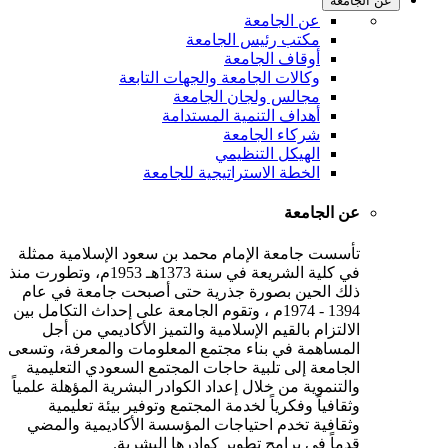
عن الجامعة
عن الجامعة
مكتب رئيس الجامعة
أوقاف الجامعة
وكالات الجامعة والجهات التابعة
مجالس ولجان الجامعة
أهداف التنمية المستدامة
شركاء الجامعة
الهيكل التنظيمي
الخطة الاستراتيجية للجامعة
عن الجامعة
تأسست جامعة الإمام محمد بن سعود الإسلامية ممثلة
في كلية الشريعة في سنة 1373هـ 1953م، وتطورت منذ
ذلك الحين بصورة جذرية حتى أصبحت جامعة في عام
1394 - 1974م ، وتقوم الجامعة على إحداث التكامل بين
الالتزام بالقيم الإسلامية والتميز الأكاديمي من أجل
المساهمة في بناء مجتمع المعلومات والمعرفة، وتسعى
الجامعة إلى تلبية حاجات المجتمع السعودي التعليمية
والتنموية من خلال إعداد الكوادر البشرية المؤهلة علمياً
وثقافياً وفكرياً لخدمة المجتمع وتوفير بيئة تعليمية
وثقافية تخدم احتياجات المؤسسة الأكاديمية والمضي
قدماً في برامج تطوير كوادرها البشرية.