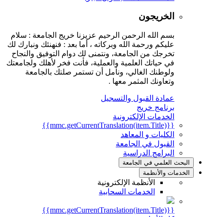
الخريجون
بسم الله الرحمن الرحيم عزيزنا خريج الجامعة : سلام
عليكم ورحمة الله وبركاته ، أما بعد : فنهنئك ونبارك لك
تخرجك من الجامعة، ونتمنى لك دوام التوفيق والنجاح
في حياتك العلمية والعملية، فأنت فخر لأهلك ولجامعتك
ولوطنك الغالي، ونأمل أن تستمر صلتك بالجامعة
وتعاونك المثمر معها .
عمادة القبول والتسجيل
برنامج خريج
الخدمات الإلكترونية
{{mmc.getCurrentTranslation(item.Title)}}
الكليات و المعاهد
القبول في الجامعة
البرامج الدراسية
البحث العلمي في الجامعة
الخدمات والأنظمة
الأنظمة الإلكترونية
الخدمات السحابية
{{mmc.getCurrentTranslation(item.Title)}}