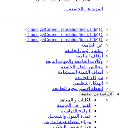
المزيد عن الجامعة ...
{{mmc.getCurrentTranslation(item.Title)}}
{{mmc.getCurrentTranslation(item.Title)}}
{{mmc.getCurrentTranslation(item.Title)}}
عن الجامعة
مكتب رئيس الجامعة
أوقاف الجامعة
وكالات الجامعة والجهات التابعة
مجالس ولجان الجامعة
أهداف التنمية المستدامة
شركاء الجامعة
الهيكل التنظيمي
الخطة الاستراتيجية للجامعة
الدراسة في الجامعة
الكليات و المعاهد
القبول في الجامعة
البرامج الدراسية
عمادة القبول والتسجيل
مواقع أعضاء هيئة التدريس
عمادة شؤون الطلاب