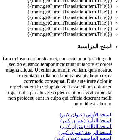
{{mmc.getCurrentTranslation(item.Title)}}
{{mmc.getCurrentTranslation(item.Title)}}
{{mmc.getCurrentTranslation(item.Title)}}
{{mmc.getCurrentTranslation(item.Title)}}
{{mmc.getCurrentTranslation(item.Title)}}
{{mmc.getCurrentTranslation(item.Title)}}
{{mmc.getCurrentTranslation(item.Title)}}
المنح الدراسية
Lorem ipsum dolor sit amet, consectetur adipisicing elit,
sed do eiusmod tempor incididunt ut labore et dolore
magna aliqua. Ut enim ad minim veniam, quis nostrud
exercitation ullamco laboris nisi ut aliquip ex ea
commodo consequat. Duis aute irure dolor in
reprehenderit in voluptate velit esse cillum dolore eu
fugiat nulla pariatur. Excepteur sint occaecat cupidatat
non proident, sunt in culpa qui officia deserunt mollit
anim id est laborum.
المنحة الأولي (عنوان كبير)
المنحة الثانية (عنوان كبير)
المنحة الثالثة (عنوان كبير)
المنحة الرابعة (عنوان كبير)
المنحة الخامسة (عنوان كبير)