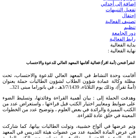
إضافة إلى أحداثي
تفعيل التنبيهات
إحتفال
تصنيف الفعالية
تنظيم
دور الجامعة
رابط الفعالية
بداية الفعالية
نهاية الفعالية :
لنقرأ فنحن (أمة اقرأ) فعالية أقامها المعهد العالي للدعوة والاحتساب
أقامت وحدة النشاط في المعهد العالي للدعوة والاحتساب، تحت
مظلة وكالة عمادة شؤون الطلاب لشؤون الطالبات حملة بعنوان
(أمةٌ تقرأ)، وذلك يوم الثلاثاء، 3/7/1439هـ ، في بانوراما مبنى 321..
وهدفت الحملة إلى : بيان أهمية القراءة وفائدتها، وتسليط الضوء
على ضوابط ومعايير اختيار الكتب قبل قراءتها ، واستعراض عدد من
الكتب المميزة والرائدة في بعض العلوم ، وتوضيح عدد من الخطوات
المعينة في خلق عادة للقراءة.
وتم عرضها في ألواح خشبية، وتولت الطالبات بيانها، كما شاركت
في عرض المادة العلمية عدد من عضوات هيئة التدريس في المعهد
العالي للدعوة والاحتساب وذلك في استعراض بعض الكتب العلمية