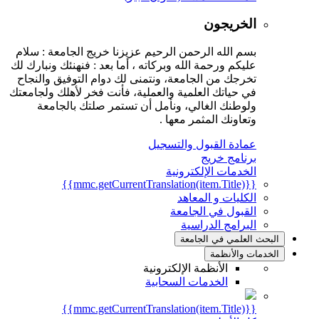
الخريجون
بسم الله الرحمن الرحيم عزيزنا خريج الجامعة : سلام
عليكم ورحمة الله وبركاته ، أما بعد : فنهنئك ونبارك لك
تخرجك من الجامعة، ونتمنى لك دوام التوفيق والنجاح
في حياتك العلمية والعملية، فأنت فخر لأهلك ولجامعتك
ولوطنك الغالي، ونأمل أن تستمر صلتك بالجامعة
وتعاونك المثمر معها .
عمادة القبول والتسجيل
برنامج خريج
الخدمات الإلكترونية
{{mmc.getCurrentTranslation(item.Title)}}
الكليات و المعاهد
القبول في الجامعة
البرامج الدراسية
البحث العلمي في الجامعة
الخدمات والأنظمة
الأنظمة الإلكترونية
الخدمات السحابية
{{mmc.getCurrentTranslation(item.Title)}}