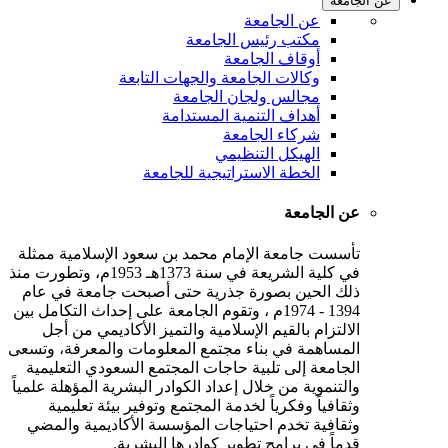
عن الجامعة
عن الجامعة
مكتب رئيس الجامعة
أوقاف الجامعة
وكالات الجامعة والجهات التابعة
مجالس ولجان الجامعة
أهداف التنمية المستدامة
شركاء الجامعة
الهيكل التنظيمي
الخطة الاستراتيجية للجامعة
عن الجامعة
تأسست جامعة الإمام محمد بن سعود الإسلامية ممثلة
في كلية الشريعة في سنة 1373هـ 1953م، وتطورت منذ
ذلك الحين بصورة جذرية حتى أصبحت جامعة في عام
1394 - 1974م ، وتقوم الجامعة على إحداث التكامل بين
الالتزام بالقيم الإسلامية والتميز الأكاديمي من أجل
المساهمة في بناء مجتمع المعلومات والمعرفة، وتسعى
الجامعة إلى تلبية حاجات المجتمع السعودي التعليمية
والتنموية من خلال إعداد الكوادر البشرية المؤهلة علمياً
وثقافياً وفكرياً لخدمة المجتمع وتوفير بيئة تعليمية
وثقافية تخدم احتياجات المؤسسة الأكاديمية والمضي
قدماً في برامج تطوير كوادرها البشرية.