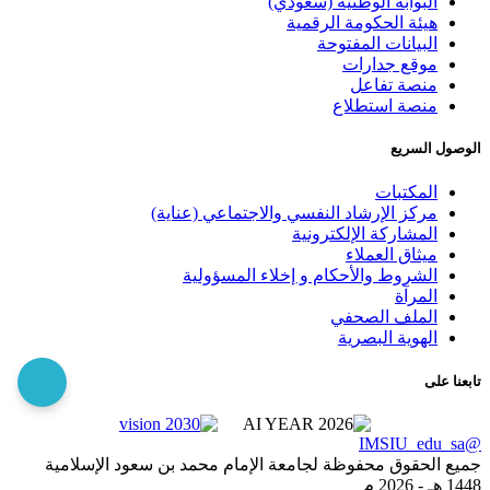
البوابة الوطنية (سعودي)
هيئة الحكومة الرقمية
البيانات المفتوحة
موقع جدارات
منصة تفاعل
منصة استطلاع
الوصول السريع
المكتبات
مركز الإرشاد النفسي والاجتماعي (عناية)
المشاركة الإلكترونية
ميثاق العملاء
الشروط والأحكام و إخلاء المسؤولية
المرآة
الملف الصحفي
الهوية البصرية
تابعنا على
@IMSIU_edu_sa
جميع الحقوق محفوظة لجامعة الإمام محمد بن سعود الإسلامية
1448 هـ -
2026 م