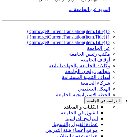
المزيد عن الجامعة ...
{{mmc.getCurrentTranslation(item.Title)}}
{{mmc.getCurrentTranslation(item.Title)}}
{{mmc.getCurrentTranslation(item.Title)}}
عن الجامعة
مكتب رئيس الجامعة
أوقاف الجامعة
وكالات الجامعة والجهات التابعة
مجالس ولجان الجامعة
أهداف التنمية المستدامة
شركاء الجامعة
الهيكل التنظيمي
الخطة الاستراتيجية للجامعة
الدراسة في الجامعة
الكليات و المعاهد
القبول في الجامعة
البرامج الدراسية
عمادة القبول والتسجيل
مواقع أعضاء هيئة التدريس
عمادة شؤون الطلاب