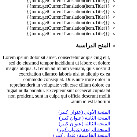
{{mmc.getCurrentTranslation(item.Title)}}
{{mmc.getCurrentTranslation(item.Title)}}
{{mmc.getCurrentTranslation(item.Title)}}
{{mmc.getCurrentTranslation(item.Title)}}
{{mmc.getCurrentTranslation(item.Title)}}
{{mmc.getCurrentTranslation(item.Title)}}
{{mmc.getCurrentTranslation(item.Title)}}
المنح الدراسية
Lorem ipsum dolor sit amet, consectetur adipisicing elit,
sed do eiusmod tempor incididunt ut labore et dolore
magna aliqua. Ut enim ad minim veniam, quis nostrud
exercitation ullamco laboris nisi ut aliquip ex ea
commodo consequat. Duis aute irure dolor in
reprehenderit in voluptate velit esse cillum dolore eu
fugiat nulla pariatur. Excepteur sint occaecat cupidatat
non proident, sunt in culpa qui officia deserunt mollit
anim id est laborum.
المنحة الأولي (عنوان كبير)
المنحة الثانية (عنوان كبير)
المنحة الثالثة (عنوان كبير)
المنحة الرابعة (عنوان كبير)
المنحة الخامسة (عنوان كبير)