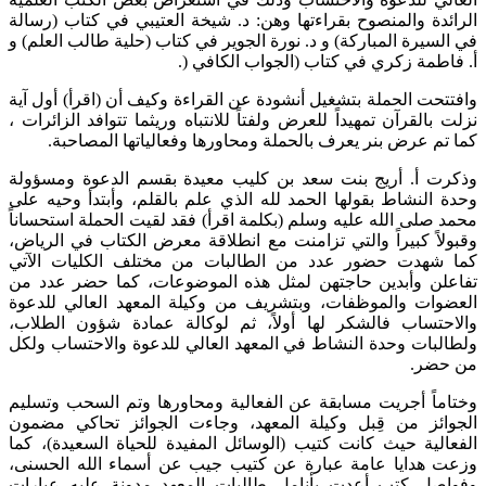
الرائدة والمنصوح بقراءتها وهن: د. شيخة العتيبي في كتاب (رسالة
في السيرة المباركة) و د. نورة الجوير في كتاب (حلية طالب العلم) و
أ. فاطمة زكري في كتاب (الجواب الكافي (.
وافتتحت الحملة بتشغيل أنشودة عن القراءة وكيف أن (اقرأ) أول آية
نزلت بالقرآن تمهيداً للعرض ولفتاً للانتباه وريثما تتوافد الزائرات ،
كما تم عرض بنر يعرف بالحملة ومحاورها وفعالياتها المصاحبة.
وذكرت أ. أريج بنت سعد بن كليب معيدة بقسم الدعوة ومسؤولة
وحدة النشاط بقولها الحمد لله الذي علم بالقلم، وأبتدأ وحيه على
محمد صلى الله عليه وسلم (بكلمة اقرأ) فقد لقيت الحملة استحساناً
وقبولاً كبيراً والتي تزامنت مع انطلاقة معرض الكتاب في الرياض،
كما شهدت حضور عدد من الطالبات من مختلف الكليات الآتي
تفاعلن وأبدين حاجتهن لمثل هذه الموضوعات، كما حضر عدد من
العضوات والموظفات، وبتشريف من وكيلة المعهد العالي للدعوة
والاحتساب فالشكر لها أولاً، ثم لوكالة عمادة شؤون الطلاب،
ولطالبات وحدة النشاط في المعهد العالي للدعوة والاحتساب ولكل
من حضر.
وختاماً أجريت مسابقة عن الفعالية ومحاورها وتم السحب وتسليم
الجوائز من قِبل وكيلة المعهد، وجاءت الجوائز تحاكي مضمون
الفعالية حيث كانت كتيب (الوسائل المفيدة للحياة السعيدة)، كما
وزعت هدايا عامة عبارة عن كتيب جيب عن أسماء الله الحسنى،
وفواصل كتب أعدت بأنامل طالبات المعهد مدونة عليه عبارات