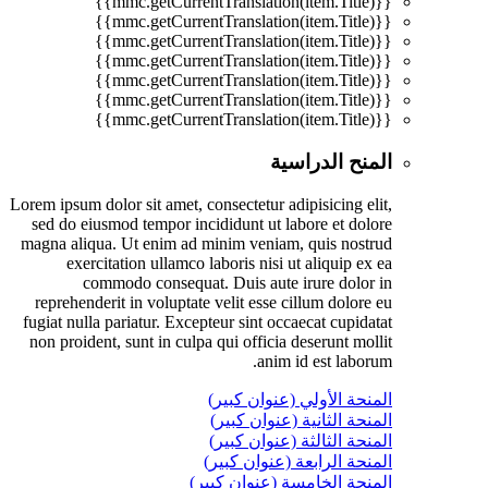
{{mmc.getCurrentTranslation(item.Title)}}
{{mmc.getCurrentTranslation(item.Title)}}
{{mmc.getCurrentTranslation(item.Title)}}
{{mmc.getCurrentTranslation(item.Title)}}
{{mmc.getCurrentTranslation(item.Title)}}
{{mmc.getCurrentTranslation(item.Title)}}
{{mmc.getCurrentTranslation(item.Title)}}
المنح الدراسية
Lorem ipsum dolor sit amet, consectetur adipisicing elit,
sed do eiusmod tempor incididunt ut labore et dolore
magna aliqua. Ut enim ad minim veniam, quis nostrud
exercitation ullamco laboris nisi ut aliquip ex ea
commodo consequat. Duis aute irure dolor in
reprehenderit in voluptate velit esse cillum dolore eu
fugiat nulla pariatur. Excepteur sint occaecat cupidatat
non proident, sunt in culpa qui officia deserunt mollit
anim id est laborum.
المنحة الأولي (عنوان كبير)
المنحة الثانية (عنوان كبير)
المنحة الثالثة (عنوان كبير)
المنحة الرابعة (عنوان كبير)
المنحة الخامسة (عنوان كبير)