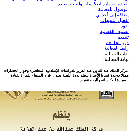
يادة السيارة انعكاساته وآليات تنفيذه
وصول للفعالية
افة إلى أحداثي
عيل التنبيهات
وة
نيف الفعالية
ظيم
ر الجامعة
بط الفعالية
اية الفعالية
اية الفعالية :
كز الملك عبدالله بن عبد العزيز للدراسات الإسلامية المعاصرة وحوار الحضارات
ثلا بوحدة قضايا الأسرة ينظم ندوة علمية بعنوان قرار السماح للمرأة بقيادة
يارة انعكاساته وآليات تنفيذه