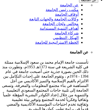
عن الجامعة
عن الجامعة
مكتب رئيس الجامعة
أوقاف الجامعة
وكالات الجامعة والجهات التابعة
مجالس ولجان الجامعة
أهداف التنمية المستدامة
شركاء الجامعة
الهيكل التنظيمي
الخطة الاستراتيجية للجامعة
عن الجامعة
تأسست جامعة الإمام محمد بن سعود الإسلامية ممثلة
في كلية الشريعة في سنة 1373هـ 1953م، وتطورت منذ
ذلك الحين بصورة جذرية حتى أصبحت جامعة في عام
1394 - 1974م ، وتقوم الجامعة على إحداث التكامل بين
الالتزام بالقيم الإسلامية والتميز الأكاديمي من أجل
المساهمة في بناء مجتمع المعلومات والمعرفة، وتسعى
الجامعة إلى تلبية حاجات المجتمع السعودي التعليمية
والتنموية من خلال إعداد الكوادر البشرية المؤهلة علمياً
وثقافياً وفكرياً لخدمة المجتمع وتوفير بيئة تعليمية
وثقافية تخدم احتياجات المؤسسة الأكاديمية والمضي
قدماً في برامج تطوير كوادرها البشرية.