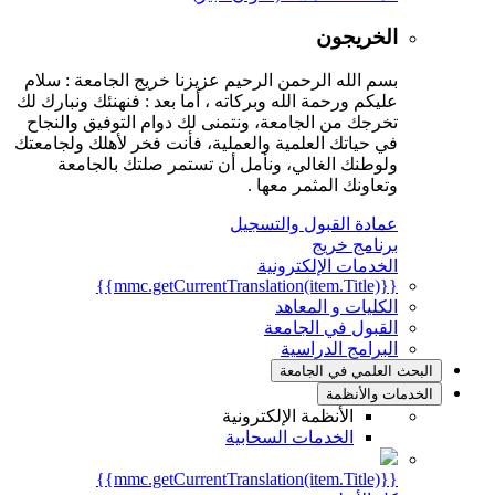
الخريجون
بسم الله الرحمن الرحيم عزيزنا خريج الجامعة : سلام
عليكم ورحمة الله وبركاته ، أما بعد : فنهنئك ونبارك لك
تخرجك من الجامعة، ونتمنى لك دوام التوفيق والنجاح
في حياتك العلمية والعملية، فأنت فخر لأهلك ولجامعتك
ولوطنك الغالي، ونأمل أن تستمر صلتك بالجامعة
وتعاونك المثمر معها .
عمادة القبول والتسجيل
برنامج خريج
الخدمات الإلكترونية
{{mmc.getCurrentTranslation(item.Title)}}
الكليات و المعاهد
القبول في الجامعة
البرامج الدراسية
البحث العلمي في الجامعة
الخدمات والأنظمة
الأنظمة الإلكترونية
الخدمات السحابية
{{mmc.getCurrentTranslation(item.Title)}}