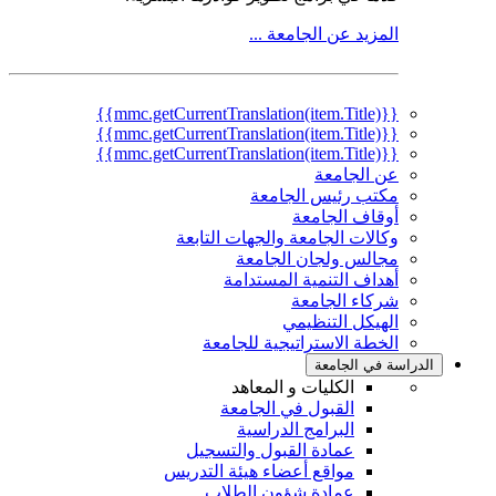
المزيد عن الجامعة ...
{{mmc.getCurrentTranslation(item.Title)}}
{{mmc.getCurrentTranslation(item.Title)}}
{{mmc.getCurrentTranslation(item.Title)}}
عن الجامعة
مكتب رئيس الجامعة
أوقاف الجامعة
وكالات الجامعة والجهات التابعة
مجالس ولجان الجامعة
أهداف التنمية المستدامة
شركاء الجامعة
الهيكل التنظيمي
الخطة الاستراتيجية للجامعة
الدراسة في الجامعة
الكليات و المعاهد
القبول في الجامعة
البرامج الدراسية
عمادة القبول والتسجيل
مواقع أعضاء هيئة التدريس
عمادة شؤون الطلاب