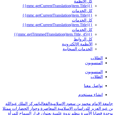
كل الأنظمة
{{mmc.getCurrentTranslation(item.Title)}}
كل الخدمات
{{mmc.getCurrentTranslation(item.Title)}}
كل الخدمات
{{mmc.getCurrentTranslation(item.Title)}}
كل الخدمات
{{mmc.getTrimmedTranslation(item.Title, 45)}}
كل الروابط
الأنظمة الإلكترونية
الخدمات السحابية
الطلاب
المنسوبون
المنسوبون
الطلاب
تواصل معنا
انشاء مستخدم
معة الإمام محمد بن سعود الإسلامية
الفعاليات
مركز الملك عبدالله
 عبد العزيز للدراسات الإسلامية المعاصرة وحوار الحضارات ممثلا
حدة قضايا الأسرة ينظم ندوة علمية بعنوان قرار السماح للمرأة