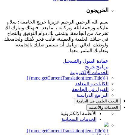
الخريجون
بسم الله الرحمن الرحيم عزيزنا خريج الجامعة : سلام
عليكم ورحمة الله وبركاته ، أما بعد : فنهنئك ونبارك لك
تخرجك من الجامعة، ونتمنى لك دوام التوفيق والنجاح
في حياتك العلمية والعملية، فأنت فخر لأهلك ولجامعتك
ولوطنك الغالي، ونأمل أن تستمر صلتك بالجامعة
وتعاونك المثمر معها .
عمادة القبول والتسجيل
برنامج خريج
الخدمات الإلكترونية
{{mmc.getCurrentTranslation(item.Title)}}
الكليات و المعاهد
القبول في الجامعة
البرامج الدراسية
البحث العلمي في الجامعة
الخدمات والأنظمة
الأنظمة الإلكترونية
الخدمات السحابية
{{mmc.getCurrentTranslation(item.Title)}}