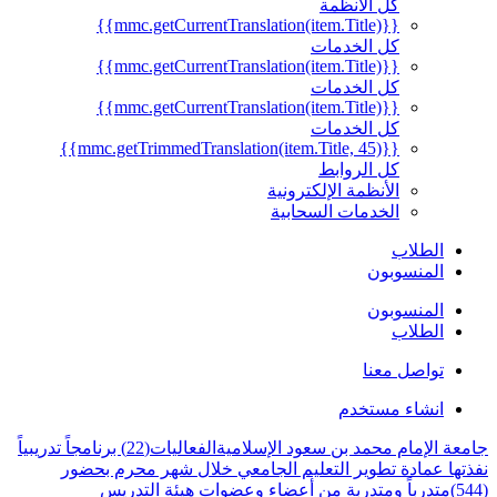
كل الأنظمة
{{mmc.getCurrentTranslation(item.Title)}}
كل الخدمات
{{mmc.getCurrentTranslation(item.Title)}}
كل الخدمات
{{mmc.getCurrentTranslation(item.Title)}}
كل الخدمات
{{mmc.getTrimmedTranslation(item.Title, 45)}}
كل الروابط
الأنظمة الإلكترونية
الخدمات السحابية
الطلاب
المنسوبون
المنسوبون
الطلاب
تواصل معنا
انشاء مستخدم
جامعة الإمام محمد بن سعود الإسلامية
الفعاليات
(22) برنامجاً تدريبياً
نفذتها عمادة تطوير التعليم الجامعي خلال شهر محرم بحضور
(544)متدرباً ومتدربة من أعضاء وعضوات هيئة التدريس