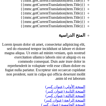
{{mmc.getCurrentTranslation(item.Title)}}
{{mmc.getCurrentTranslation(item.Title)}}
{{mmc.getCurrentTranslation(item.Title)}}
{{mmc.getCurrentTranslation(item.Title)}}
{{mmc.getCurrentTranslation(item.Title)}}
{{mmc.getCurrentTranslation(item.Title)}}
{{mmc.getCurrentTranslation(item.Title)}}
المنح الدراسية
Lorem ipsum dolor sit amet, consectetur adipisicing elit,
sed do eiusmod tempor incididunt ut labore et dolore
magna aliqua. Ut enim ad minim veniam, quis nostrud
exercitation ullamco laboris nisi ut aliquip ex ea
commodo consequat. Duis aute irure dolor in
reprehenderit in voluptate velit esse cillum dolore eu
fugiat nulla pariatur. Excepteur sint occaecat cupidatat
non proident, sunt in culpa qui officia deserunt mollit
anim id est laborum.
المنحة الأولي (عنوان كبير)
المنحة الثانية (عنوان كبير)
المنحة الثالثة (عنوان كبير)
المنحة الرابعة (عنوان كبير)
المنحة الخامسة (عنوان كبير)