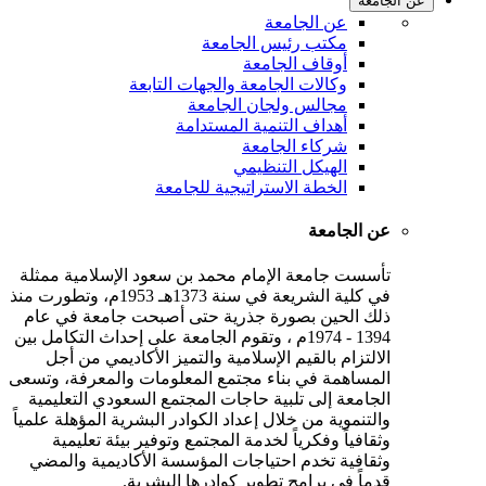
عن الجامعة
عن الجامعة
مكتب رئيس الجامعة
أوقاف الجامعة
وكالات الجامعة والجهات التابعة
مجالس ولجان الجامعة
أهداف التنمية المستدامة
شركاء الجامعة
الهيكل التنظيمي
الخطة الاستراتيجية للجامعة
عن الجامعة
تأسست جامعة الإمام محمد بن سعود الإسلامية ممثلة
في كلية الشريعة في سنة 1373هـ 1953م، وتطورت منذ
ذلك الحين بصورة جذرية حتى أصبحت جامعة في عام
1394 - 1974م ، وتقوم الجامعة على إحداث التكامل بين
الالتزام بالقيم الإسلامية والتميز الأكاديمي من أجل
المساهمة في بناء مجتمع المعلومات والمعرفة، وتسعى
الجامعة إلى تلبية حاجات المجتمع السعودي التعليمية
والتنموية من خلال إعداد الكوادر البشرية المؤهلة علمياً
وثقافياً وفكرياً لخدمة المجتمع وتوفير بيئة تعليمية
وثقافية تخدم احتياجات المؤسسة الأكاديمية والمضي
قدماً في برامج تطوير كوادرها البشرية.