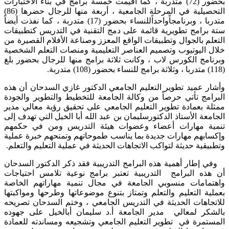
بحضور (72) متدربة ، كما أقيمت خمسة برامج في بناء الاختبارات
التحصيلية في المرحلة الجامعية ، أربعة منها للرجال حضرها (86)
متدربا ، وبرنامجاًواحداًللنساء بحضور (17) متدربة ، كما نفذت أيضاً
ستة برامج تطويرية قائمة على دمج التقنية في التدريس كتطبيقات
التعلم بالجوال وتطبيقات الواقع المعزز وصناعة الأفلام القصيرة من
خلال اليوتيوب وتصميم العناصر التعليمية ومنصات التعلم الشخصية
وبرنامج الكورس لاب ، وكانت ثلاثة برامج منها للرجال بحضور بلغ
(118) متدربا ، وثلاثة برامج للنساء بحضور (108) متدربة.
وأشار عميد تطوير التعليم الجامعي الدكتور غازي السدحان أن هذه
البرامج تأتي حرصاً من وكالة الجامعة للتخطيط والتطوير والجودة
ممثلة بعمادة تطوير التعليم الجامعي على تحقيق رؤية معالي مدير
الجامعة الأستاذ الدكتورسليمان بن عبد الله أبا الخيل التي تهدف إلى
تنمية مهارات أعضاء وعضوات هيئة التدريس ومن في حكمهم
وإكسابهم مهارات جديدة بما يناسب طموحاتهم وتمنحهم خبرة عملية
وتطبيقية حديثة لتواكب الاتجاهات الحديثة في عملية التعليم والتعلم.
وفي إطار أهمية هذه البرامج التدريبية فقد ذكر الدكتور السدحان
أن هذه البرامج التدريبية تعتبر برامج نوعية تلامس احتياجات
واهتمامات منسوبي الجامعة في مجال تنمية مهاراتهم الخاصة
بعملية التعليم والتعلم وتمتاز بتنوع موضوعاتها وطرحها ومواكبتها
للاتجاهات الحديثة في التدريس الجامعي ، وختم السدحان تصريحه
بالشكر لمعالي مدير الجامعة أ.د سليمان أبالخيل على جهوده
المستمرة في تطوير التعليم الجامعي وتشجيعه ومساندته للعمادة