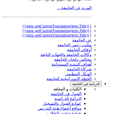
المزيد عن الجامعة ...
{{mmc.getCurrentTranslation(item.Title)}}
{{mmc.getCurrentTranslation(item.Title)}}
{{mmc.getCurrentTranslation(item.Title)}}
عن الجامعة
مكتب رئيس الجامعة
أوقاف الجامعة
وكالات الجامعة والجهات التابعة
مجالس ولجان الجامعة
أهداف التنمية المستدامة
شركاء الجامعة
الهيكل التنظيمي
الخطة الاستراتيجية للجامعة
الدراسة في الجامعة
الكليات و المعاهد
القبول في الجامعة
البرامج الدراسية
عمادة القبول والتسجيل
مواقع أعضاء هيئة التدريس
عمادة شؤون الطلاب