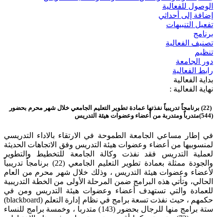
الوصول للفعالية
إضافة إلى أحداثي
تفعيل التنبيهات
برنامج
تصنيف الفعالية
تنظيم
دور الجامعة
رابط الفعالية
بداية الفعالية
نهاية الفعالية :
(22) برنامجاً تدريبياً نفذتها عمادة تطوير التعليم الجامعي خلال شهر محرم بحضور
(544)متدرباً ومتدربة من أعضاء وعضوات هيئة التدريس
في إطار مساعي الجامعة الطموحة في الارتقاء بالاداء التدريسي
لمنسوبيها من أعضاء وعضوات هيئة التدريس وفق الاتجاهات الحديثة
لعملية التدريس فقد نفذت وكالة الجامعة للتخطيط والتطوير
والجودة ممثلة بعمادة تطوير التعليم الجامعي (22) برنامجاً تدريبياً
لأعضاء وعضوات هيئة التدريس ، وذلك خلال شهر محرم من العام
الحالي، وتأتي هذه البرامج ضمن المرحلة الأولى من الخطة التدريبية
للعمادة والتي تستهدف أعضاء وعضوات هيئة التدريس ومن في
حكمهم ، حيث نفذت تسعة برامج في نظام إدارة التعلم (blackboard)
ستة برامج منها للرجال بحضور (143) متدربا ، وخمسة برامج للنساء