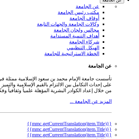
عن الجامعة
عن الجامعة
مكتب رئيس الجامعة
أوقاف الجامعة
وكالات الجامعة والجهات التابعة
مجالس ولجان الجامعة
أهداف التنمية المستدامة
شركاء الجامعة
الهيكل التنظيمي
الخطة الاستراتيجية للجامعة
عن الجامعة
على إحداث التكامل بين الالتزام بالقيم الإسلامية والتمي
من خلال إعداد الكوادر البشرية المؤهلة علمياً وثقافياً و
المزيد عن الجامعة ...
{{mmc.getCurrentTranslation(item.Title)}}
{{mmc.getCurrentTranslation(item.Title)}}
{{mmc.getCurrentTranslation(item.Title)}}