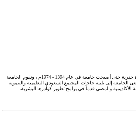
تأسست جامعة الإمام محمد بن سعود الإسلامية ممثلة في كلية الشريعة في سنة 1373هـ 1953م، وتطورت منذ ذلك الحين بصورة جذرية حتى أصبحت جامعة في عام 1394 - 1974م ، وتقوم الجامعة
ى الجامعة إلى تلبية حاجات المجتمع السعودي التعليمية والتنموية
سة الأكاديمية والمضي قدماً في برامج تطوير كوادرها البشرية.