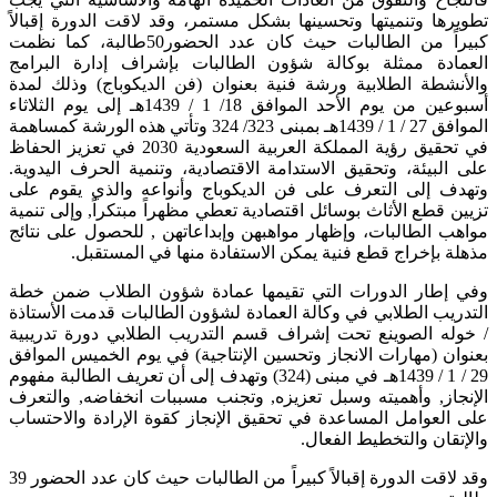
تطويرها وتنميتها وتحسينها بشكل مستمر، وقد لاقت الدورة إقبالاً
كبيراً من الطالبات حيث كان عدد الحضور50طالبة، كما نظمت
العمادة ممثلة بوكالة شؤون الطالبات بإشراف إدارة البرامج
والأنشطة الطلابية ورشة فنية بعنوان (فن الديكوباج) وذلك لمدة
أسبوعين من يوم الأحد الموافق 18/ 1 / 1439هـ إلى يوم الثلاثاء
الموافق 27 / 1 / 1439هـ بمبنى 323/ 324 وتأتي هذه الورشة كمساهمة
في تحقيق رؤية المملكة العربية السعودية 2030 في تعزيز الحفاظ
على البيئة، وتحقيق الاستدامة الاقتصادية، وتنمية الحرف اليدوية.
وتهدف إلى التعرف على فن الديكوباج وأنواعه والذي يقوم على
تزيين قطع الأثاث بوسائل اقتصادية تعطي مظهراً مبتكراً, وإلى تنمية
مواهب الطالبات، وإظهار مواهبهن وإبداعاتهن , للحصول على نتائج
مذهلة بإخراج قطع فنية يمكن الاستفادة منها في المستقبل.
وفي إطار الدورات التي تقيمها عمادة شؤون الطلاب ضمن خطة
التدريب الطلابي في وكالة العمادة لشؤون الطالبات قدمت الأستاذة
/ خوله الصوينع تحت إشراف قسم التدريب الطلابي دورة تدريبية
بعنوان (مهارات الانجاز وتحسين الإنتاجية) في يوم الخميس الموافق
29 / 1 / 1439هـ في مبنى (324) وتهدف إلى أن تعريف الطالبة مفهوم
الإنجاز, وأهميته وسبل تعزيزه, وتجنب مسببات انخفاضه, والتعرف
على العوامل المساعدة في تحقيق الإنجاز كقوة الإرادة والاحتساب
والإتقان والتخطيط الفعال.
وقد لاقت الدورة إقبالاً كبيراً من الطالبات حيث كان عدد الحضور 39