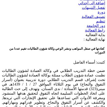
إضافة إلى أحداثي
تفعيل التنبيهات
دورة
تصنيف الفعالية
تنظيم
دور الجامعة
رابط الفعالية
بداية الفعالية
نهاية الفعالية :
كعادتها في صقل المواهب ونشر الوعي وكالة شؤون الطالبات تقيم عددا من
الدورات
كتبت: أسماء الفاضل
ضمن خطة التدريب الطلابي في وكالة العمادة لشؤون الطالبات
نظمت عمادة شؤون الطلاب ممثلة بوكالة العمادة لشؤون الطالبات
تحت إشراف قسم التدريب الطلابي دورة تدريبية بعنوان (أسرار
التفوق والنجاح) في يوم الثلاثاء الموافق 27 / 1 / 1439هـ في
مبنى(323) قدمتها الأستاذة / ندى السنان، وتهدف إلى حث الطالبة
على اتخاذ الخطوات السليمة اتجاه التفوق لتحقيق هدفها المنشود,
ومعرفة الأدوات التي تساعدها على تحقيق الإنجازات التي تريدها,
والكشف عن أسرار التفوق والنجاح, وتطوير قدراتهم ومهاراتهم,
فالنجاح والتفوق من العادات الحميدة الهامة والأساسية التي يجب