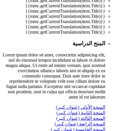
{{mmc.getCurrentTranslation(item.Title)}}
{{mmc.getCurrentTranslation(item.Title)}}
{{mmc.getCurrentTranslation(item.Title)}}
{{mmc.getCurrentTranslation(item.Title)}}
{{mmc.getCurrentTranslation(item.Title)}}
{{mmc.getCurrentTranslation(item.Title)}}
{{mmc.getCurrentTranslation(item.Title)}}
المنح الدراسية
Lorem ipsum dolor sit amet, consectetur adipisicing elit,
sed do eiusmod tempor incididunt ut labore et dolore
magna aliqua. Ut enim ad minim veniam, quis nostrud
exercitation ullamco laboris nisi ut aliquip ex ea
commodo consequat. Duis aute irure dolor in
reprehenderit in voluptate velit esse cillum dolore eu
fugiat nulla pariatur. Excepteur sint occaecat cupidatat
non proident, sunt in culpa qui officia deserunt mollit
anim id est laborum.
المنحة الأولي (عنوان كبير)
المنحة الثانية (عنوان كبير)
المنحة الثالثة (عنوان كبير)
المنحة الرابعة (عنوان كبير)
المنحة الخامسة (عنوان كبير)