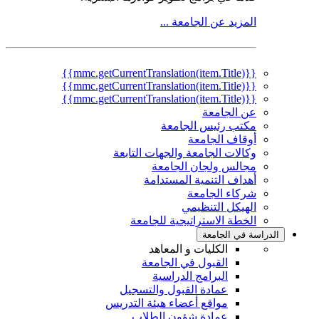
المزيد عن الجامعة ...
{{mmc.getCurrentTranslation(item.Title)}}
{{mmc.getCurrentTranslation(item.Title)}}
{{mmc.getCurrentTranslation(item.Title)}}
عن الجامعة
مكتب رئيس الجامعة
أوقاف الجامعة
وكالات الجامعة والجهات التابعة
مجالس ولجان الجامعة
أهداف التنمية المستدامة
شركاء الجامعة
الهيكل التنظيمي
الخطة الاستراتيجية للجامعة
الدراسة في الجامعة
الكليات و المعاهد
القبول في الجامعة
البرامج الدراسية
عمادة القبول والتسجيل
مواقع أعضاء هيئة التدريس
عمادة شؤون الطلاب