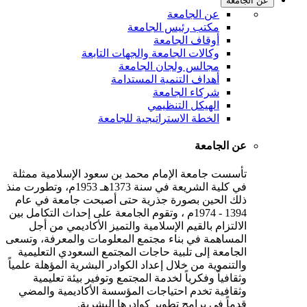
عن الجامعة
عن الجامعة
مكتب رئيس الجامعة
أوقاف الجامعة
وكالات الجامعة والجهات التابعة
مجالس ولجان الجامعة
أهداف التنمية المستدامة
شركاء الجامعة
الهيكل التنظيمي
الخطة الاستراتيجية للجامعة
عن الجامعة
تأسست جامعة الإمام محمد بن سعود الإسلامية ممثلة
في كلية الشريعة في سنة 1373هـ 1953م، وتطورت منذ
ذلك الحين بصورة جذرية حتى أصبحت جامعة في عام
1394 - 1974م ، وتقوم الجامعة على إحداث التكامل بين
الالتزام بالقيم الإسلامية والتميز الأكاديمي من أجل
المساهمة في بناء مجتمع المعلومات والمعرفة، وتسعى
الجامعة إلى تلبية حاجات المجتمع السعودي التعليمية
والتنموية من خلال إعداد الكوادر البشرية المؤهلة علمياً
وثقافياً وفكرياً لخدمة المجتمع وتوفير بيئة تعليمية
وثقافية تخدم احتياجات المؤسسة الأكاديمية والمضي
قدماً في برامج تطوير كوادرها البشرية.