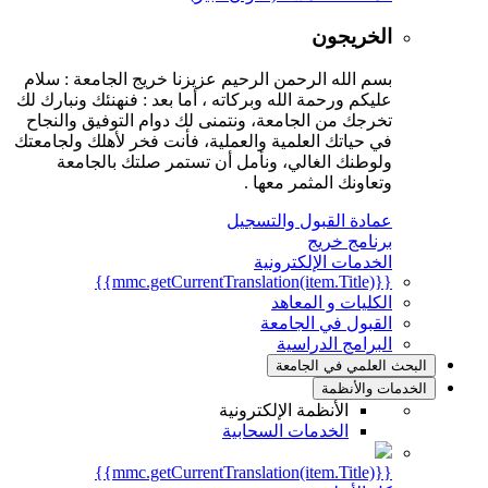
الخريجون
بسم الله الرحمن الرحيم عزيزنا خريج الجامعة : سلام
عليكم ورحمة الله وبركاته ، أما بعد : فنهنئك ونبارك لك
تخرجك من الجامعة، ونتمنى لك دوام التوفيق والنجاح
في حياتك العلمية والعملية، فأنت فخر لأهلك ولجامعتك
ولوطنك الغالي، ونأمل أن تستمر صلتك بالجامعة
وتعاونك المثمر معها .
عمادة القبول والتسجيل
برنامج خريج
الخدمات الإلكترونية
{{mmc.getCurrentTranslation(item.Title)}}
الكليات و المعاهد
القبول في الجامعة
البرامج الدراسية
البحث العلمي في الجامعة
الخدمات والأنظمة
الأنظمة الإلكترونية
الخدمات السحابية
{{mmc.getCurrentTranslation(item.Title)}}