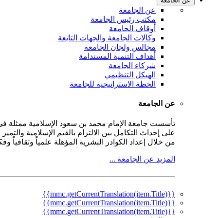
عن الجامعة
عن الجامعة
مكتب رئيس الجامعة
أوقاف الجامعة
وكالات الجامعة والجهات التابعة
مجالس ولجان الجامعة
أهداف التنمية المستدامة
شركاء الجامعة
الهيكل التنظيمي
الخطة الاستراتيجية للجامعة
عن الجامعة
على إحداث التكامل بين الالتزام بالقيم الإسلامية والتمي
من خلال إعداد الكوادر البشرية المؤهلة علمياً وثقافياً و
المزيد عن الجامعة ...
{{mmc.getCurrentTranslation(item.Title)}}
{{mmc.getCurrentTranslation(item.Title)}}
{{mmc.getCurrentTranslation(item.Title)}}