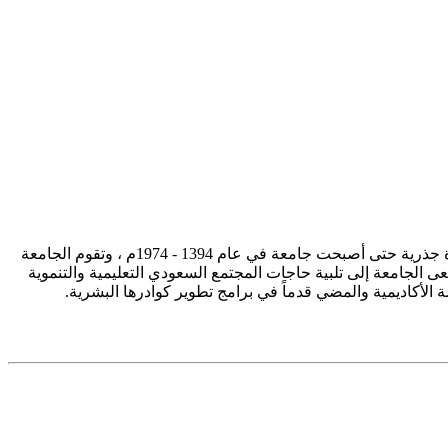
تأسست جامعة الإمام محمد بن سعود الإسلامية ممثلة في كلية الشريعة في سنة 1373هـ 1953م، وتطورت منذ ذلك الحين بصورة جذرية حتى أصبحت جامعة في عام 1394 - 1974م ، وتقوم الجامعة
ى الجامعة إلى تلبية حاجات المجتمع السعودي التعليمية والتنموية
سة الأكاديمية والمضي قدماً في برامج تطوير كوادرها البشرية.