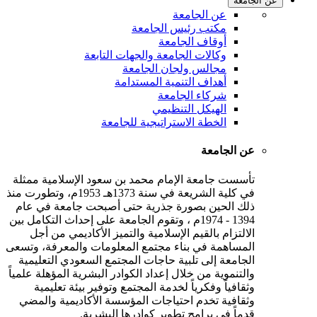
عن الجامعة
عن الجامعة
مكتب رئيس الجامعة
أوقاف الجامعة
وكالات الجامعة والجهات التابعة
مجالس ولجان الجامعة
أهداف التنمية المستدامة
شركاء الجامعة
الهيكل التنظيمي
الخطة الاستراتيجية للجامعة
عن الجامعة
تأسست جامعة الإمام محمد بن سعود الإسلامية ممثلة
في كلية الشريعة في سنة 1373هـ 1953م، وتطورت منذ
ذلك الحين بصورة جذرية حتى أصبحت جامعة في عام
1394 - 1974م ، وتقوم الجامعة على إحداث التكامل بين
الالتزام بالقيم الإسلامية والتميز الأكاديمي من أجل
المساهمة في بناء مجتمع المعلومات والمعرفة، وتسعى
الجامعة إلى تلبية حاجات المجتمع السعودي التعليمية
والتنموية من خلال إعداد الكوادر البشرية المؤهلة علمياً
وثقافياً وفكرياً لخدمة المجتمع وتوفير بيئة تعليمية
وثقافية تخدم احتياجات المؤسسة الأكاديمية والمضي
قدماً في برامج تطوير كوادرها البشرية.