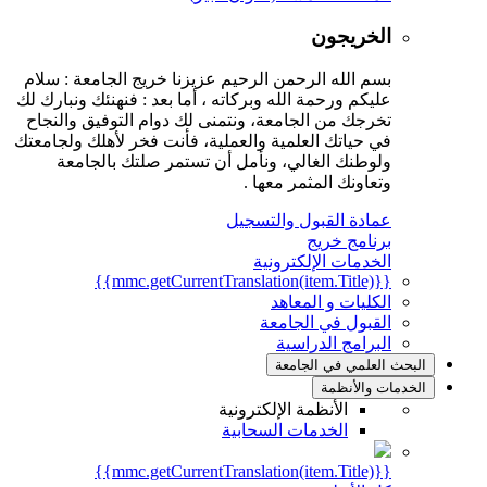
الخريجون
بسم الله الرحمن الرحيم عزيزنا خريج الجامعة : سلام
عليكم ورحمة الله وبركاته ، أما بعد : فنهنئك ونبارك لك
تخرجك من الجامعة، ونتمنى لك دوام التوفيق والنجاح
في حياتك العلمية والعملية، فأنت فخر لأهلك ولجامعتك
ولوطنك الغالي، ونأمل أن تستمر صلتك بالجامعة
وتعاونك المثمر معها .
عمادة القبول والتسجيل
برنامج خريج
الخدمات الإلكترونية
{{mmc.getCurrentTranslation(item.Title)}}
الكليات و المعاهد
القبول في الجامعة
البرامج الدراسية
البحث العلمي في الجامعة
الخدمات والأنظمة
الأنظمة الإلكترونية
الخدمات السحابية
{{mmc.getCurrentTranslation(item.Title)}}