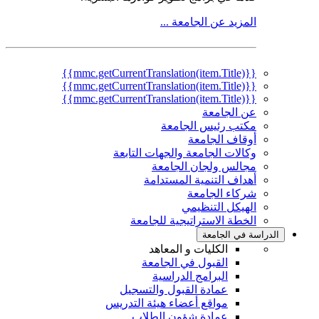
المزيد عن الجامعة ...
{{mmc.getCurrentTranslation(item.Title)}}
{{mmc.getCurrentTranslation(item.Title)}}
{{mmc.getCurrentTranslation(item.Title)}}
عن الجامعة
مكتب رئيس الجامعة
أوقاف الجامعة
وكالات الجامعة والجهات التابعة
مجالس ولجان الجامعة
أهداف التنمية المستدامة
شركاء الجامعة
الهيكل التنظيمي
الخطة الاستراتيجية للجامعة
الدراسة في الجامعة
الكليات و المعاهد
القبول في الجامعة
البرامج الدراسية
عمادة القبول والتسجيل
مواقع أعضاء هيئة التدريس
عمادة شؤون الطلاب