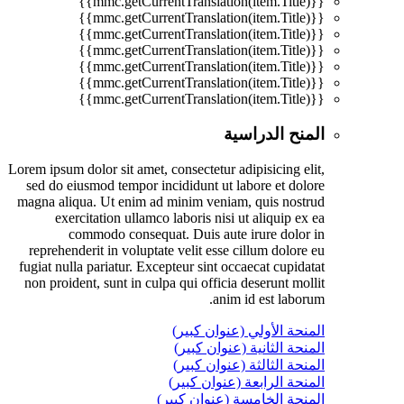
{{mmc.getCurrentTranslation(item.Title)}}
{{mmc.getCurrentTranslation(item.Title)}}
{{mmc.getCurrentTranslation(item.Title)}}
{{mmc.getCurrentTranslation(item.Title)}}
{{mmc.getCurrentTranslation(item.Title)}}
{{mmc.getCurrentTranslation(item.Title)}}
{{mmc.getCurrentTranslation(item.Title)}}
المنح الدراسية
Lorem ipsum dolor sit amet, consectetur adipisicing elit,
sed do eiusmod tempor incididunt ut labore et dolore
magna aliqua. Ut enim ad minim veniam, quis nostrud
exercitation ullamco laboris nisi ut aliquip ex ea
commodo consequat. Duis aute irure dolor in
reprehenderit in voluptate velit esse cillum dolore eu
fugiat nulla pariatur. Excepteur sint occaecat cupidatat
non proident, sunt in culpa qui officia deserunt mollit
anim id est laborum.
المنحة الأولي (عنوان كبير)
المنحة الثانية (عنوان كبير)
المنحة الثالثة (عنوان كبير)
المنحة الرابعة (عنوان كبير)
المنحة الخامسة (عنوان كبير)