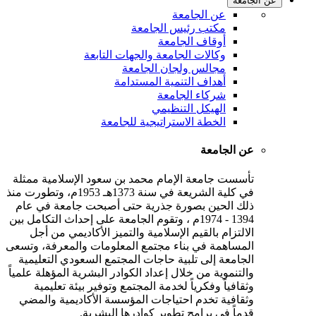
عن الجامعة
عن الجامعة
مكتب رئيس الجامعة
أوقاف الجامعة
وكالات الجامعة والجهات التابعة
مجالس ولجان الجامعة
أهداف التنمية المستدامة
شركاء الجامعة
الهيكل التنظيمي
الخطة الاستراتيجية للجامعة
عن الجامعة
تأسست جامعة الإمام محمد بن سعود الإسلامية ممثلة
في كلية الشريعة في سنة 1373هـ 1953م، وتطورت منذ
ذلك الحين بصورة جذرية حتى أصبحت جامعة في عام
1394 - 1974م ، وتقوم الجامعة على إحداث التكامل بين
الالتزام بالقيم الإسلامية والتميز الأكاديمي من أجل
المساهمة في بناء مجتمع المعلومات والمعرفة، وتسعى
الجامعة إلى تلبية حاجات المجتمع السعودي التعليمية
والتنموية من خلال إعداد الكوادر البشرية المؤهلة علمياً
وثقافياً وفكرياً لخدمة المجتمع وتوفير بيئة تعليمية
وثقافية تخدم احتياجات المؤسسة الأكاديمية والمضي
قدماً في برامج تطوير كوادرها البشرية.