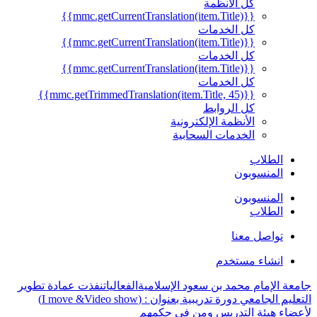
كل الأنظمة
{{mmc.getCurrentTranslation(item.Title)}}
كل الخدمات
{{mmc.getCurrentTranslation(item.Title)}}
كل الخدمات
{{mmc.getCurrentTranslation(item.Title)}}
كل الخدمات
{{mmc.getTrimmedTranslation(item.Title, 45)}}
كل الروابط
الأنظمة الإلكترونية
الخدمات السحابية
الطلاب
المنسوبون
المنسوبون
الطلاب
تواصل معنا
انشاء مستخدم
جامعة الإمام محمد بن سعود الإسلامية
الفعاليات
نفذت عمادة تطوير
التعليم الجامعي دورة تدريبية بعنوان : (I move &Video show)
لأعضاء هيئة التدريس ومن في حكمهم