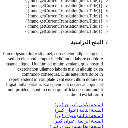
{{mmc.getCurrentTranslation(item.Title)}}
{{mmc.getCurrentTranslation(item.Title)}}
{{mmc.getCurrentTranslation(item.Title)}}
{{mmc.getCurrentTranslation(item.Title)}}
{{mmc.getCurrentTranslation(item.Title)}}
{{mmc.getCurrentTranslation(item.Title)}}
{{mmc.getCurrentTranslation(item.Title)}}
المنح الدراسية
Lorem ipsum dolor sit amet, consectetur adipisicing elit,
sed do eiusmod tempor incididunt ut labore et dolore
magna aliqua. Ut enim ad minim veniam, quis nostrud
exercitation ullamco laboris nisi ut aliquip ex ea
commodo consequat. Duis aute irure dolor in
reprehenderit in voluptate velit esse cillum dolore eu
fugiat nulla pariatur. Excepteur sint occaecat cupidatat
non proident, sunt in culpa qui officia deserunt mollit
anim id est laborum.
المنحة الأولي (عنوان كبير)
المنحة الثانية (عنوان كبير)
المنحة الثالثة (عنوان كبير)
المنحة الرابعة (عنوان كبير)
المنحة الخامسة (عنوان كبير)