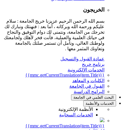
الخريجون
بسم الله الرحمن الرحيم عزيزنا خريج الجامعة : سلام
عليكم ورحمة الله وبركاته ، أما بعد : فنهنئك ونبارك لك
تخرجك من الجامعة، ونتمنى لك دوام التوفيق والنجاح
في حياتك العلمية والعملية، فأنت فخر لأهلك ولجامعتك
ولوطنك الغالي، ونأمل أن تستمر صلتك بالجامعة
وتعاونك المثمر معها .
عمادة القبول والتسجيل
برنامج خريج
الخدمات الإلكترونية
{{mmc.getCurrentTranslation(item.Title)}}
الكليات و المعاهد
القبول في الجامعة
البرامج الدراسية
البحث العلمي في الجامعة
الخدمات والأنظمة
الأنظمة الإلكترونية
الخدمات السحابية
{{mmc.getCurrentTranslation(item.Title)}}