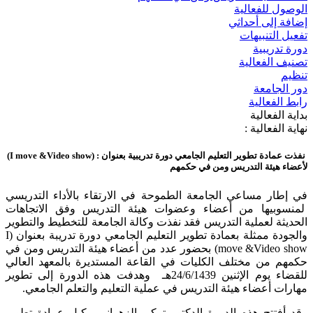
الوصول للفعالية
إضافة إلى أحداثي
تفعيل التنبيهات
دورة تدريبية
تصنيف الفعالية
تنظيم
دور الجامعة
رابط الفعالية
بداية الفعالية
نهاية الفعالية :
نفذت عمادة تطوير التعليم الجامعي دورة تدريبية بعنوان : (I move &Video show)
لأعضاء هيئة التدريس ومن في حكمهم
في إطار مساعي الجامعة الطموحة في الارتقاء بالأداء التدريسي
لمنسوبيها من أعضاء وعضوات هيئة التدريس وفق الاتجاهات
الحديثة لعملية التدريس فقد نفذت وكالة الجامعة للتخطيط والتطوير
والجودة ممثلة بعمادة تطوير التعليم الجامعي دورة تدريبة بعنوان (I
move &Video show) بحضور عدد من أعضاء هيئة التدريس ومن في
حكمهم من مختلف الكليات في القاعة المستديرة بالمعهد العالي
للقضاء يوم الإثنين 24/6/1439هـ وهدفت هذه الدورة إلى تطوير
مهارات أعضاء هيئة التدريس في عملية التعليم والتعلم الجامعي.
وقد أفتتح هذه الدورة الدكتور تركي الزهراني وكيل عمادة تطوير