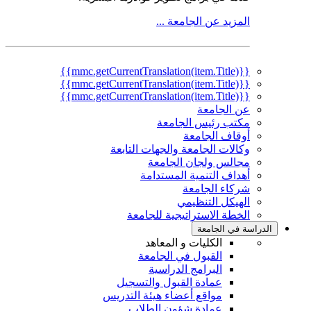
المزيد عن الجامعة ...
{{mmc.getCurrentTranslation(item.Title)}}
{{mmc.getCurrentTranslation(item.Title)}}
{{mmc.getCurrentTranslation(item.Title)}}
عن الجامعة
مكتب رئيس الجامعة
أوقاف الجامعة
وكالات الجامعة والجهات التابعة
مجالس ولجان الجامعة
أهداف التنمية المستدامة
شركاء الجامعة
الهيكل التنظيمي
الخطة الاستراتيجية للجامعة
الدراسة في الجامعة
الكليات و المعاهد
القبول في الجامعة
البرامج الدراسية
عمادة القبول والتسجيل
مواقع أعضاء هيئة التدريس
عمادة شؤون الطلاب