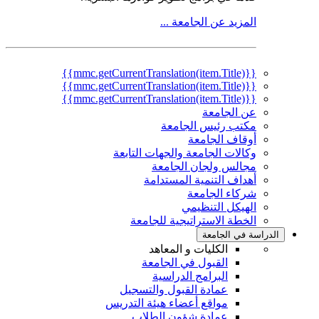
المزيد عن الجامعة ...
{{mmc.getCurrentTranslation(item.Title)}}
{{mmc.getCurrentTranslation(item.Title)}}
{{mmc.getCurrentTranslation(item.Title)}}
عن الجامعة
مكتب رئيس الجامعة
أوقاف الجامعة
وكالات الجامعة والجهات التابعة
مجالس ولجان الجامعة
أهداف التنمية المستدامة
شركاء الجامعة
الهيكل التنظيمي
الخطة الاستراتيجية للجامعة
الدراسة في الجامعة
الكليات و المعاهد
القبول في الجامعة
البرامج الدراسية
عمادة القبول والتسجيل
مواقع أعضاء هيئة التدريس
عمادة شؤون الطلاب