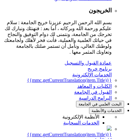
الخريجون
بسم الله الرحمن الرحيم عزيزنا خريج الجامعة : سلام
عليكم ورحمة الله وبركاته ، أما بعد : فنهنئك ونبارك لك
تخرجك من الجامعة، ونتمنى لك دوام التوفيق والنجاح
في حياتك العلمية والعملية، فأنت فخر لأهلك ولجامعتك
ولوطنك الغالي، ونأمل أن تستمر صلتك بالجامعة
وتعاونك المثمر معها .
عمادة القبول والتسجيل
برنامج خريج
الخدمات الإلكترونية
{{mmc.getCurrentTranslation(item.Title)}}
الكليات و المعاهد
القبول في الجامعة
البرامج الدراسية
البحث العلمي في الجامعة
الخدمات والأنظمة
الأنظمة الإلكترونية
الخدمات السحابية
{{mmc.getCurrentTranslation(item.Title)}}