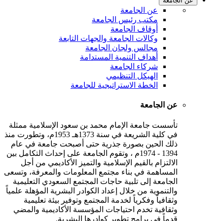
عن الجامعة
عن الجامعة
مكتب رئيس الجامعة
أوقاف الجامعة
وكالات الجامعة والجهات التابعة
مجالس ولجان الجامعة
أهداف التنمية المستدامة
شركاء الجامعة
الهيكل التنظيمي
الخطة الاستراتيجية للجامعة
عن الجامعة
تأسست جامعة الإمام محمد بن سعود الإسلامية ممثلة
في كلية الشريعة في سنة 1373هـ 1953م، وتطورت منذ
ذلك الحين بصورة جذرية حتى أصبحت جامعة في عام
1394 - 1974م ، وتقوم الجامعة على إحداث التكامل بين
الالتزام بالقيم الإسلامية والتميز الأكاديمي من أجل
المساهمة في بناء مجتمع المعلومات والمعرفة، وتسعى
الجامعة إلى تلبية حاجات المجتمع السعودي التعليمية
والتنموية من خلال إعداد الكوادر البشرية المؤهلة علمياً
وثقافياً وفكرياً لخدمة المجتمع وتوفير بيئة تعليمية
وثقافية تخدم احتياجات المؤسسة الأكاديمية والمضي
قدماً في برامج تطوير كوادرها البشرية.