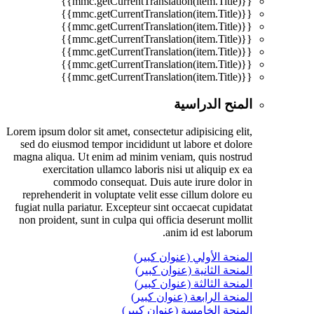
{{mmc.getCurrentTranslation(item.Title)}}
{{mmc.getCurrentTranslation(item.Title)}}
{{mmc.getCurrentTranslation(item.Title)}}
{{mmc.getCurrentTranslation(item.Title)}}
{{mmc.getCurrentTranslation(item.Title)}}
{{mmc.getCurrentTranslation(item.Title)}}
{{mmc.getCurrentTranslation(item.Title)}}
المنح الدراسية
Lorem ipsum dolor sit amet, consectetur adipisicing elit,
sed do eiusmod tempor incididunt ut labore et dolore
magna aliqua. Ut enim ad minim veniam, quis nostrud
exercitation ullamco laboris nisi ut aliquip ex ea
commodo consequat. Duis aute irure dolor in
reprehenderit in voluptate velit esse cillum dolore eu
fugiat nulla pariatur. Excepteur sint occaecat cupidatat
non proident, sunt in culpa qui officia deserunt mollit
anim id est laborum.
المنحة الأولي (عنوان كبير)
المنحة الثانية (عنوان كبير)
المنحة الثالثة (عنوان كبير)
المنحة الرابعة (عنوان كبير)
المنحة الخامسة (عنوان كبير)