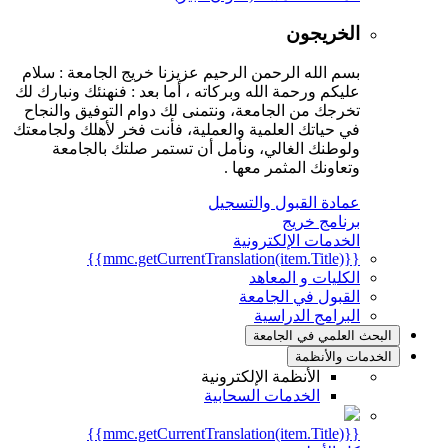
الخريجون
بسم الله الرحمن الرحيم عزيزنا خريج الجامعة : سلام
عليكم ورحمة الله وبركاته ، أما بعد : فنهنئك ونبارك لك
تخرجك من الجامعة، ونتمنى لك دوام التوفيق والنجاح
في حياتك العلمية والعملية، فأنت فخر لأهلك ولجامعتك
ولوطنك الغالي، ونأمل أن تستمر صلتك بالجامعة
وتعاونك المثمر معها .
عمادة القبول والتسجيل
برنامج خريج
الخدمات الإلكترونية
{{mmc.getCurrentTranslation(item.Title)}}
الكليات و المعاهد
القبول في الجامعة
البرامج الدراسية
البحث العلمي في الجامعة
الخدمات والأنظمة
الأنظمة الإلكترونية
الخدمات السحابية
{{mmc.getCurrentTranslation(item.Title)}}