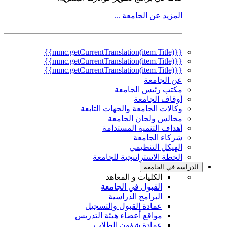
المزيد عن الجامعة ...
{{mmc.getCurrentTranslation(item.Title)}}
{{mmc.getCurrentTranslation(item.Title)}}
{{mmc.getCurrentTranslation(item.Title)}}
عن الجامعة
مكتب رئيس الجامعة
أوقاف الجامعة
وكالات الجامعة والجهات التابعة
مجالس ولجان الجامعة
أهداف التنمية المستدامة
شركاء الجامعة
الهيكل التنظيمي
الخطة الاستراتيجية للجامعة
الدراسة في الجامعة
الكليات و المعاهد
القبول في الجامعة
البرامج الدراسية
عمادة القبول والتسجيل
مواقع أعضاء هيئة التدريس
عمادة شؤون الطلاب