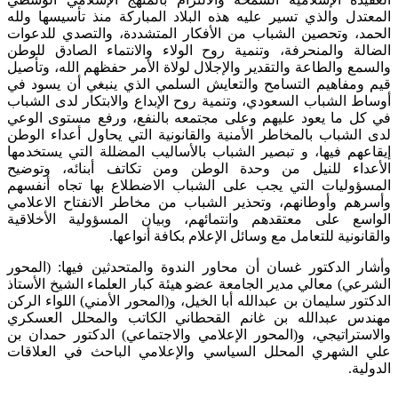
المعتدل والذي تسير عليه هذه البلاد المباركة منذ تأسيسها ولله
الحمد، وتحصين الشباب من الأفكار المتشددة، والتصدي للدعوات
الضالة والمنحرفة، وتنمية روح الولاء والانتماء الصادق للوطن
والسمع والطاعة والتقدير والإجلال لولاة الأمر حفظهم الله، وتأصيل
قيم ومفاهيم التسامح والتعايش السلمي الذي ينبغي أن يسود في
أوساط الشباب السعودي، وتنمية روح الإبداع والابتكار لدى الشباب
في كل ما يعود عليهم وعلى مجتمعه بالنفع، ورفع مستوى الوعي
لدى الشباب بالمخاطر الأمنية والقانونية التي يحاول أعداء الوطن
إيقاعهم فيها، و تبصير الشباب بالأساليب المضللة التي يستخدمها
الأعداء للنيل من وحدة الوطن ومن تكاتف أبنائه، وتوضيح
المسؤوليات التي يجب على الشباب الاضطلاع بها تجاه أنفسهم
وأسرهم وأوطانهم، وتحذير الشباب من مخاطر الانفتاح الاعلامي
الواسع على معتقدهم وانتمائهم، وبيان المسؤولية الأخلاقية
والقانونية للتعامل مع وسائل الإعلام بكافة أنواعها.
وأشار الدكتور غسان أن محاور الندوة والمتحدثين فيها: (المحور
الشرعي) معالي مدير الجامعة عضو هيئة كبار العلماء الشيخ الأستاذ
الدكتور سليمان بن عبدالله أبا الخيل، و(المحور الأمني) اللواء الركن
مهندس عبدالله بن غانم القحطاني الكاتب والمحلل العسكري
والاستراتيجي، و(المحور الإعلامي والاجتماعي) الدكتور حمدان بن
علي الشهري المحلل السياسي والإعلامي الباحث في العلاقات
الدولية.