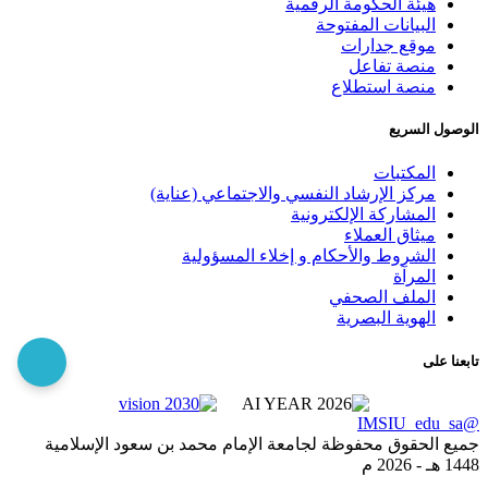
هيئة الحكومة الرقمية
البيانات المفتوحة
موقع جدارات
منصة تفاعل
منصة استطلاع
الوصول السريع
المكتبات
مركز الإرشاد النفسي والاجتماعي (عناية)
المشاركة الإلكترونية
ميثاق العملاء
الشروط والأحكام و إخلاء المسؤولية
المرآة
الملف الصحفي
الهوية البصرية
تابعنا على
@IMSIU_edu_sa
جميع الحقوق محفوظة لجامعة الإمام محمد بن سعود الإسلامية
1448 هـ -
2026 م