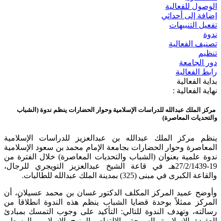
الوصول للفعالية
إضافة إلى أحداثي
تفعيل التنبيهات
ندوة
تصنيف الفعالية
تنظيم
دور الجامعة
رابط الفعالية
بداية الفعالية
نهاية الفعالية :
مركز الملك عبدالله للدراسات الإسلامية وحوار الحضارات ينظم ندوة (الشباب
والتحديات المعاصرة)
ينظم مركز الملك عبدالله بن عبدالعزيز للدراسات الإسلامية
المعاصرة وحوار الحضارات بجامعة الإمام محمد بن سعود الإسلامية
ندوة علمية بعنوان (الشباب والتحديات المعاصرة) خلال الفترة من
19-27/2/1439هـ في قاعة الشيخ عبدالعزيز التويجري للرجال،
والقاعة الكبرى في مبنى (325) بمدينة الملك عبدالله للطالبات.
وأوضح عميد المركز المكلف الدكتور غسان بن محمد عسيلان، أن
المركز ممثلاً بوحدة قضايا الشباب ينظم هذه الندوة انطلاقاً من
رسالته، وتهدف الندوة للتالي: التأكيد على وجوب التمسك بمبادئ
العقيدة الإسلامية السمحة والالتزام بالمنهج الإسلامي الوسطي