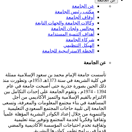
عن الجامعة
عن الجامعة
مكتب رئيس الجامعة
أوقاف الجامعة
وكالات الجامعة والجهات التابعة
مجالس ولجان الجامعة
أهداف التنمية المستدامة
شركاء الجامعة
الهيكل التنظيمي
الخطة الاستراتيجية للجامعة
عن الجامعة
تأسست جامعة الإمام محمد بن سعود الإسلامية ممثلة
في كلية الشريعة في سنة 1373هـ 1953م، وتطورت منذ
ذلك الحين بصورة جذرية حتى أصبحت جامعة في عام
1394 - 1974م ، وتقوم الجامعة على إحداث التكامل بين
الالتزام بالقيم الإسلامية والتميز الأكاديمي من أجل
المساهمة في بناء مجتمع المعلومات والمعرفة، وتسعى
الجامعة إلى تلبية حاجات المجتمع السعودي التعليمية
والتنموية من خلال إعداد الكوادر البشرية المؤهلة علمياً
وثقافياً وفكرياً لخدمة المجتمع وتوفير بيئة تعليمية
وثقافية تخدم احتياجات المؤسسة الأكاديمية والمضي
قدماً في برامج تطوير كوادرها البشرية.