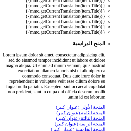
{{mmc.getCurrentTranslation(item.Title)}}
{{mmc.getCurrentTranslation(item.Title)}}
{{mmc.getCurrentTranslation(item.Title)}}
{{mmc.getCurrentTranslation(item.Title)}}
{{mmc.getCurrentTranslation(item.Title)}}
{{mmc.getCurrentTranslation(item.Title)}}
{{mmc.getCurrentTranslation(item.Title)}}
المنح الدراسية
Lorem ipsum dolor sit amet, consectetur adipisicing elit,
sed do eiusmod tempor incididunt ut labore et dolore
magna aliqua. Ut enim ad minim veniam, quis nostrud
exercitation ullamco laboris nisi ut aliquip ex ea
commodo consequat. Duis aute irure dolor in
reprehenderit in voluptate velit esse cillum dolore eu
fugiat nulla pariatur. Excepteur sint occaecat cupidatat
non proident, sunt in culpa qui officia deserunt mollit
anim id est laborum.
المنحة الأولي (عنوان كبير)
المنحة الثانية (عنوان كبير)
المنحة الثالثة (عنوان كبير)
المنحة الرابعة (عنوان كبير)
المنحة الخامسة (عنوان كبير)