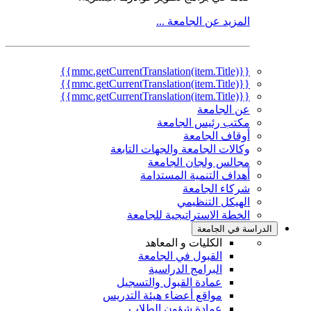
المزيد عن الجامعة ...
{{mmc.getCurrentTranslation(item.Title)}}
{{mmc.getCurrentTranslation(item.Title)}}
{{mmc.getCurrentTranslation(item.Title)}}
عن الجامعة
مكتب رئيس الجامعة
أوقاف الجامعة
وكالات الجامعة والجهات التابعة
مجالس ولجان الجامعة
أهداف التنمية المستدامة
شركاء الجامعة
الهيكل التنظيمي
الخطة الاستراتيجية للجامعة
الدراسة في الجامعة
الكليات و المعاهد
القبول في الجامعة
البرامج الدراسية
عمادة القبول والتسجيل
مواقع أعضاء هيئة التدريس
عمادة شؤون الطلاب