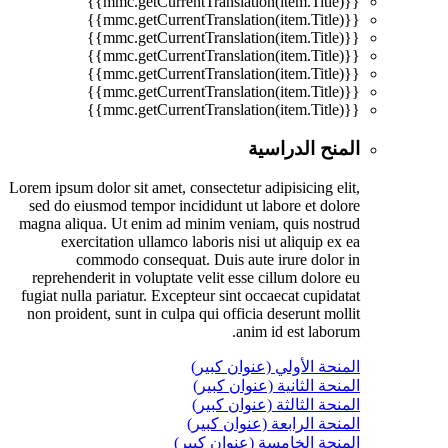
{{mmc.getCurrentTranslation(item.Title)}}
{{mmc.getCurrentTranslation(item.Title)}}
{{mmc.getCurrentTranslation(item.Title)}}
{{mmc.getCurrentTranslation(item.Title)}}
{{mmc.getCurrentTranslation(item.Title)}}
{{mmc.getCurrentTranslation(item.Title)}}
{{mmc.getCurrentTranslation(item.Title)}}
المنح الدراسية
Lorem ipsum dolor sit amet, consectetur adipisicing elit,
sed do eiusmod tempor incididunt ut labore et dolore
magna aliqua. Ut enim ad minim veniam, quis nostrud
exercitation ullamco laboris nisi ut aliquip ex ea
commodo consequat. Duis aute irure dolor in
reprehenderit in voluptate velit esse cillum dolore eu
fugiat nulla pariatur. Excepteur sint occaecat cupidatat
non proident, sunt in culpa qui officia deserunt mollit
anim id est laborum.
المنحة الأولي (عنوان كبير)
المنحة الثانية (عنوان كبير)
المنحة الثالثة (عنوان كبير)
المنحة الرابعة (عنوان كبير)
المنحة الخامسة (عنوان كبير)