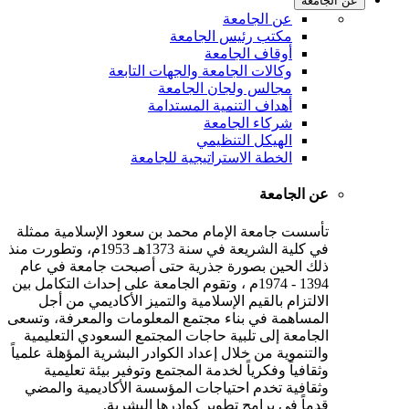
عن الجامعة
عن الجامعة
مكتب رئيس الجامعة
أوقاف الجامعة
وكالات الجامعة والجهات التابعة
مجالس ولجان الجامعة
أهداف التنمية المستدامة
شركاء الجامعة
الهيكل التنظيمي
الخطة الاستراتيجية للجامعة
عن الجامعة
تأسست جامعة الإمام محمد بن سعود الإسلامية ممثلة
في كلية الشريعة في سنة 1373هـ 1953م، وتطورت منذ
ذلك الحين بصورة جذرية حتى أصبحت جامعة في عام
1394 - 1974م ، وتقوم الجامعة على إحداث التكامل بين
الالتزام بالقيم الإسلامية والتميز الأكاديمي من أجل
المساهمة في بناء مجتمع المعلومات والمعرفة، وتسعى
الجامعة إلى تلبية حاجات المجتمع السعودي التعليمية
والتنموية من خلال إعداد الكوادر البشرية المؤهلة علمياً
وثقافياً وفكرياً لخدمة المجتمع وتوفير بيئة تعليمية
وثقافية تخدم احتياجات المؤسسة الأكاديمية والمضي
قدماً في برامج تطوير كوادرها البشرية.