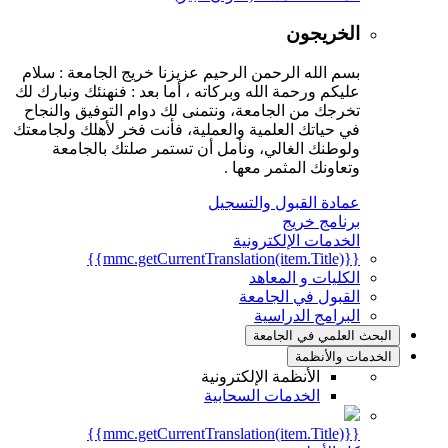
الخريجون
بسم الله الرحمن الرحيم عزيزنا خريج الجامعة : سلام
عليكم ورحمة الله وبركاته ، أما بعد : فنهنئك ونبارك لك
تخرجك من الجامعة، ونتمنى لك دوام التوفيق والنجاح
في حياتك العلمية والعملية، فأنت فخر لأهلك ولجامعتك
ولوطنك الغالي، ونأمل أن تستمر صلتك بالجامعة
وتعاونك المثمر معها .
عمادة القبول والتسجيل
برنامج خريج
الخدمات الإلكترونية
{{mmc.getCurrentTranslation(item.Title)}}
الكليات و المعاهد
القبول في الجامعة
البرامج الدراسية
البحث العلمي في الجامعة
الخدمات والأنظمة
الأنظمة الإلكترونية
الخدمات السحابية
{{mmc.getCurrentTranslation(item.Title)}}