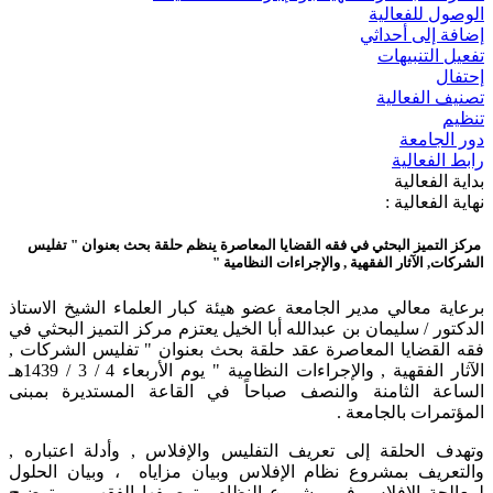
الوصول للفعالية
إضافة إلى أحداثي
تفعيل التنبيهات
إحتفال
تصنيف الفعالية
تنظيم
دور الجامعة
رابط الفعالية
بداية الفعالية
نهاية الفعالية :
مركز التميز البحثي في فقه القضايا المعاصرة ينظم حلقة بحث بعنوان " تفليس
الشركات, الآثار الفقهية , والإجراءات النظامية "
برعاية معالي مدير الجامعة عضو هيئة كبار العلماء الشيخ الاستاذ
الدكتور / سليمان بن عبدالله أبا الخيل يعتزم مركز التميز البحثي في
فقه القضايا المعاصرة عقد حلقة بحث بعنوان " تفليس الشركات ,
الآثار الفقهية , والإجراءات النظامية " يوم الأربعاء 4 / 3 / 1439هـ
الساعة الثامنة والنصف صباحاً في القاعة المستديرة بمبنى
المؤتمرات بالجامعة .
وتهدف الحلقة إلى تعريف التفليس والإفلاس , وأدلة اعتباره ,
والتعريف بمشروع نظام الإفلاس وبيان مزاياه ، وبيان الحلول
لمعالجة الإفلاس في مشروع النظام وتوصيفها الفقهي ، وتوضيح