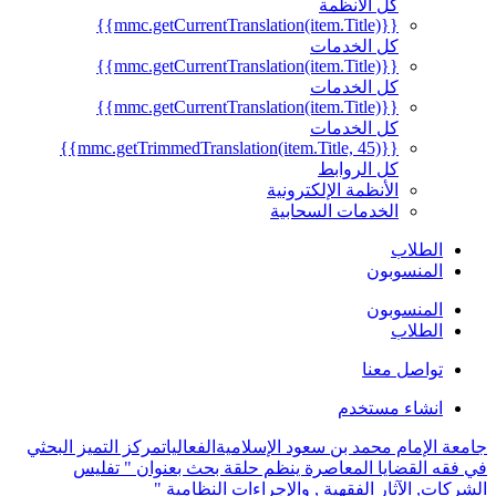
كل الأنظمة
{{mmc.getCurrentTranslation(item.Title)}}
كل الخدمات
{{mmc.getCurrentTranslation(item.Title)}}
كل الخدمات
{{mmc.getCurrentTranslation(item.Title)}}
كل الخدمات
{{mmc.getTrimmedTranslation(item.Title, 45)}}
كل الروابط
الأنظمة الإلكترونية
الخدمات السحابية
الطلاب
المنسوبون
المنسوبون
الطلاب
تواصل معنا
انشاء مستخدم
جامعة الإمام محمد بن سعود الإسلامية
الفعاليات
مركز التميز البحثي
في فقه القضايا المعاصرة ينظم حلقة بحث بعنوان " تفليس
الشركات, الآثار الفقهية , والإجراءات النظامية "