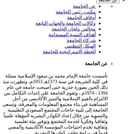
عن الجامعة
عن الجامعة
مكتب رئيس الجامعة
أوقاف الجامعة
وكالات الجامعة والجهات التابعة
مجالس ولجان الجامعة
أهداف التنمية المستدامة
شركاء الجامعة
الهيكل التنظيمي
الخطة الاستراتيجية للجامعة
عن الجامعة
تأسست جامعة الإمام محمد بن سعود الإسلامية ممثلة
في كلية الشريعة في سنة 1373هـ 1953م، وتطورت منذ
ذلك الحين بصورة جذرية حتى أصبحت جامعة في عام
1394 - 1974م ، وتقوم الجامعة على إحداث التكامل بين
الالتزام بالقيم الإسلامية والتميز الأكاديمي من أجل
المساهمة في بناء مجتمع المعلومات والمعرفة، وتسعى
الجامعة إلى تلبية حاجات المجتمع السعودي التعليمية
والتنموية من خلال إعداد الكوادر البشرية المؤهلة علمياً
وثقافياً وفكرياً لخدمة المجتمع وتوفير بيئة تعليمية
وثقافية تخدم احتياجات المؤسسة الأكاديمية والمضي
قدماً في برامج تطوير كوادرها البشرية.