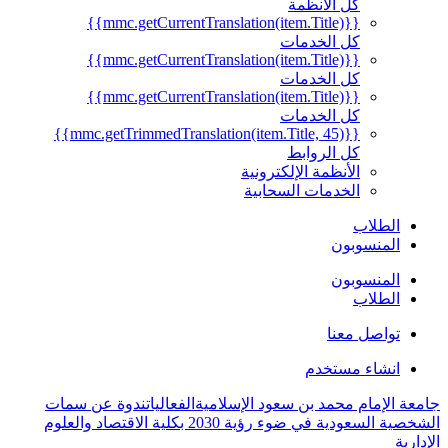
كل الأنظمة
{{mmc.getCurrentTranslation(item.Title)}}
كل الخدمات
{{mmc.getCurrentTranslation(item.Title)}}
كل الخدمات
{{mmc.getCurrentTranslation(item.Title)}}
كل الخدمات
{{mmc.getTrimmedTranslation(item.Title, 45)}}
كل الروابط
الأنظمة الإلكترونية
الخدمات السحابية
الطلاب
المنسوبون
المنسوبون
الطلاب
تواصل معنا
انشاء مستخدم
جامعة الإمام محمد بن سعود الإسلامية
الفعاليات
ندوة عن سمات
الشخصية السعودية في ضوء رؤية 2030 بكلية الاقتصاد والعلوم
الإدارية