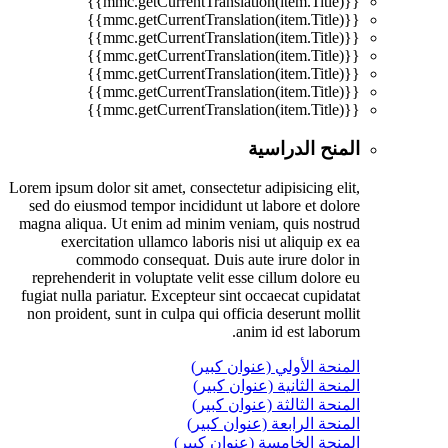
{{mmc.getCurrentTranslation(item.Title)}}
{{mmc.getCurrentTranslation(item.Title)}}
{{mmc.getCurrentTranslation(item.Title)}}
{{mmc.getCurrentTranslation(item.Title)}}
{{mmc.getCurrentTranslation(item.Title)}}
{{mmc.getCurrentTranslation(item.Title)}}
{{mmc.getCurrentTranslation(item.Title)}}
المنح الدراسية
Lorem ipsum dolor sit amet, consectetur adipisicing elit,
sed do eiusmod tempor incididunt ut labore et dolore
magna aliqua. Ut enim ad minim veniam, quis nostrud
exercitation ullamco laboris nisi ut aliquip ex ea
commodo consequat. Duis aute irure dolor in
reprehenderit in voluptate velit esse cillum dolore eu
fugiat nulla pariatur. Excepteur sint occaecat cupidatat
non proident, sunt in culpa qui officia deserunt mollit
anim id est laborum.
المنحة الأولي (عنوان كبير)
المنحة الثانية (عنوان كبير)
المنحة الثالثة (عنوان كبير)
المنحة الرابعة (عنوان كبير)
المنحة الخامسة (عنوان كبير)