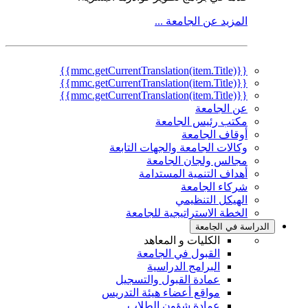
المزيد عن الجامعة ...
{{mmc.getCurrentTranslation(item.Title)}}
{{mmc.getCurrentTranslation(item.Title)}}
{{mmc.getCurrentTranslation(item.Title)}}
عن الجامعة
مكتب رئيس الجامعة
أوقاف الجامعة
وكالات الجامعة والجهات التابعة
مجالس ولجان الجامعة
أهداف التنمية المستدامة
شركاء الجامعة
الهيكل التنظيمي
الخطة الاستراتيجية للجامعة
الدراسة في الجامعة
الكليات و المعاهد
القبول في الجامعة
البرامج الدراسية
عمادة القبول والتسجيل
مواقع أعضاء هيئة التدريس
عمادة شؤون الطلاب