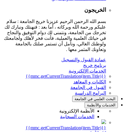
الخريجون
بسم الله الرحمن الرحيم عزيزنا خريج الجامعة : سلام
عليكم ورحمة الله وبركاته ، أما بعد : فنهنئك ونبارك لك
تخرجك من الجامعة، ونتمنى لك دوام التوفيق والنجاح
في حياتك العلمية والعملية، فأنت فخر لأهلك ولجامعتك
ولوطنك الغالي، ونأمل أن تستمر صلتك بالجامعة
وتعاونك المثمر معها .
عمادة القبول والتسجيل
برنامج خريج
الخدمات الإلكترونية
{{mmc.getCurrentTranslation(item.Title)}}
الكليات و المعاهد
القبول في الجامعة
البرامج الدراسية
البحث العلمي في الجامعة
الخدمات والأنظمة
الأنظمة الإلكترونية
الخدمات السحابية
{{mmc.getCurrentTranslation(item.Title)}}