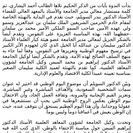
بدأت الندوة بآيات من الذكر الحكيم تلاها الطالب أحمد اليشاري، ثم
كلمة مستشار معالي مدير الجامعة والأستاذ بالمعهد العالي للقضاء
الأستاذ الدكتور بندر السويلم، حيث تقدم في البداية بالتهنئة الخاصة
لمقام خادم الحرمين الشريفين الملك سلمان بن عبدالعزيز وسمو
ولي عهده الأمين صاحب السمو الملكي الأمير محمد بن سلمان
-حفظهما الله- بهذه المناسبة العزيزة على النفوس، وتقدم أيضاً
بالشكر الجزيل لمعالي مدير الجامعة عضو هيئة كبار العلماء الأستاذ
الدكتور سليمان بن عبدالله أبا الخيل الذي كان لجهوده الأثر الكبير
في ترسيخ مفهوم الوطنية وتعزيزها في النفوس، وفقاً لما جاء به
منهج السلف الصالح لهذه الأمة، وتقدم بالشكر أيضا لوكيل الجامعة
الأستاذ الدكتور إبراهيم بن محمد الميمن وكيل الجامعة لشؤون
المعاهد العلمية، كما تقدم بالتهنئة لعميد الكلية سليمان الصغير
بمناسبة تعيينه عميداً لكلية الاقتصاد والعلوم الإدارية.
وبيّن الدكتور السويلم أن موضوع اليوم الوطني قد اختير له عنوان
سمات الشخصية السعودية، والأهداف المباشرة وغير المباشرة،
وتعزيز القيم الإيجابية والمرونة، وثقافة العمل الجاد، وأن الاحتفال
بيوم الوطن يعكس الروح الوطنية التي يجب أن نستشعرها في
عقولنا ووجداننا، وأن هذا اليوم العظيم يستحق أن نتوقف عنده، حيث
إن الوطن يعيش في أعماقنا دوماً وليس يوماً.
وتحدث وكيل الجامعة لشؤون المعاهد العلمية الأستاذ الدكتور
إبراهيم الميمن حول مناسبة الاحتفاء بالوطن، الذي كتب الله فيه