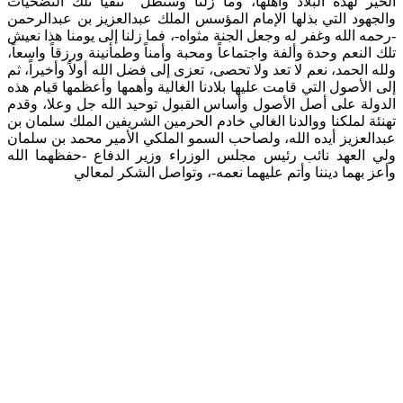
الخير لهذه البلاد وأهلها، وما زلنا وسنظل نتفيأ تلك التضحيات
والجهود التي بذلها الإمام المؤسس الملك عبدالعزيز بن عبدالرحمن
-رحمه الله وغفر له وجعل الجنة مثواه-، فما زلنا إلى يومنا هذا نعيش
تلك النعم وحدة وألفة واجتماعاً ومحبة وأمناً وطمأنينة ورزقاً واسعاً،
ولله الحمد، نعم لا تعد ولا تحصى، تعزى إلى فضل الله أولاً وأخيراً، ثم
إلى الأصول التي قامت عليها بلادنا الغالية وأهمها وأعظمها قيام هذه
الدولة على أصل الأصول وأساس القبول توحيد الله جل وعلا، وقدم
تهنئة لملكنا ووالدنا الغالي خادم الحرمين الشريفين الملك سلمان بن
عبدالعزيز أيده الله، ولصاحب السمو الملكي الأمير محمد بن سلمان
ولي العهد نائب رئيس مجلس الوزراء وزير الدفاع -حفظهما الله
وأعز بهما ديننا وأتم عليهما نعمه-، وتواصل الشكر لمعالي