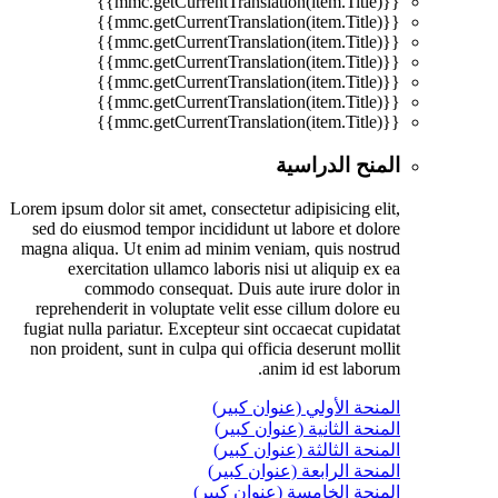
{{mmc.getCurrentTranslation(item.Title)}}
{{mmc.getCurrentTranslation(item.Title)}}
{{mmc.getCurrentTranslation(item.Title)}}
{{mmc.getCurrentTranslation(item.Title)}}
{{mmc.getCurrentTranslation(item.Title)}}
{{mmc.getCurrentTranslation(item.Title)}}
{{mmc.getCurrentTranslation(item.Title)}}
المنح الدراسية
Lorem ipsum dolor sit amet, consectetur adipisicing elit,
sed do eiusmod tempor incididunt ut labore et dolore
magna aliqua. Ut enim ad minim veniam, quis nostrud
exercitation ullamco laboris nisi ut aliquip ex ea
commodo consequat. Duis aute irure dolor in
reprehenderit in voluptate velit esse cillum dolore eu
fugiat nulla pariatur. Excepteur sint occaecat cupidatat
non proident, sunt in culpa qui officia deserunt mollit
anim id est laborum.
المنحة الأولي (عنوان كبير)
المنحة الثانية (عنوان كبير)
المنحة الثالثة (عنوان كبير)
المنحة الرابعة (عنوان كبير)
المنحة الخامسة (عنوان كبير)