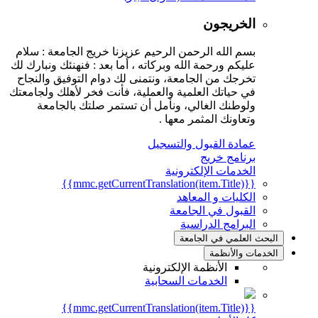
الخريجون
بسم الله الرحمن الرحيم عزيزنا خريج الجامعة : سلام
عليكم ورحمة الله وبركاته ، أما بعد : فنهنئك ونبارك لك
تخرجك من الجامعة، ونتمنى لك دوام التوفيق والنجاح
في حياتك العلمية والعملية، فأنت فخر لأهلك ولجامعتك
ولوطنك الغالي، ونأمل أن تستمر صلتك بالجامعة
وتعاونك المثمر معها .
عمادة القبول والتسجيل
برنامج خريج
الخدمات الإلكترونية
{{mmc.getCurrentTranslation(item.Title)}}
الكليات و المعاهد
القبول في الجامعة
البرامج الدراسية
البحث العلمي في الجامعة
الخدمات والأنظمة
الأنظمة الإلكترونية
الخدمات السحابية
{{mmc.getCurrentTranslation(item.Title)}}