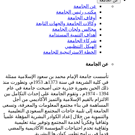
عن الجامعة
عن الجامعة
مكتب رئيس الجامعة
أوقاف الجامعة
وكالات الجامعة والجهات التابعة
مجالس ولجان الجامعة
أهداف التنمية المستدامة
شركاء الجامعة
الهيكل التنظيمي
الخطة الاستراتيجية للجامعة
عن الجامعة
تأسست جامعة الإمام محمد بن سعود الإسلامية ممثلة
في كلية الشريعة في سنة 1373هـ 1953م، وتطورت منذ
ذلك الحين بصورة جذرية حتى أصبحت جامعة في عام
1394 - 1974م ، وتقوم الجامعة على إحداث التكامل بين
الالتزام بالقيم الإسلامية والتميز الأكاديمي من أجل
المساهمة في بناء مجتمع المعلومات والمعرفة، وتسعى
الجامعة إلى تلبية حاجات المجتمع السعودي التعليمية
والتنموية من خلال إعداد الكوادر البشرية المؤهلة علمياً
وثقافياً وفكرياً لخدمة المجتمع وتوفير بيئة تعليمية
وثقافية تخدم احتياجات المؤسسة الأكاديمية والمضي
قدماً في برامج تطوير كوادرها البشرية.