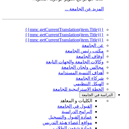
المزيد عن الجامعة ...
{{mmc.getCurrentTranslation(item.Title)}}
{{mmc.getCurrentTranslation(item.Title)}}
{{mmc.getCurrentTranslation(item.Title)}}
عن الجامعة
مكتب رئيس الجامعة
أوقاف الجامعة
وكالات الجامعة والجهات التابعة
مجالس ولجان الجامعة
أهداف التنمية المستدامة
شركاء الجامعة
الهيكل التنظيمي
الخطة الاستراتيجية للجامعة
الدراسة في الجامعة
الكليات و المعاهد
القبول في الجامعة
البرامج الدراسية
عمادة القبول والتسجيل
مواقع أعضاء هيئة التدريس
عمادة شؤون الطلاب