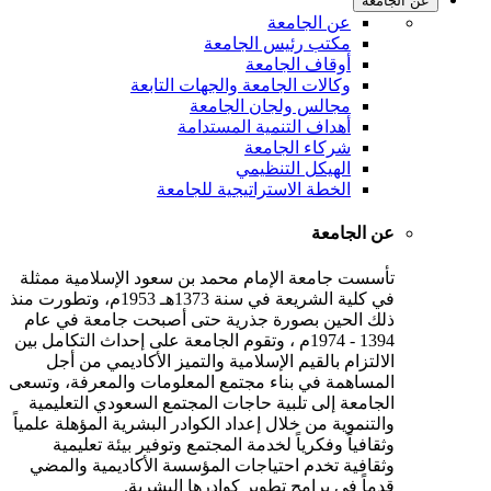
عن الجامعة
عن الجامعة
مكتب رئيس الجامعة
أوقاف الجامعة
وكالات الجامعة والجهات التابعة
مجالس ولجان الجامعة
أهداف التنمية المستدامة
شركاء الجامعة
الهيكل التنظيمي
الخطة الاستراتيجية للجامعة
عن الجامعة
تأسست جامعة الإمام محمد بن سعود الإسلامية ممثلة
في كلية الشريعة في سنة 1373هـ 1953م، وتطورت منذ
ذلك الحين بصورة جذرية حتى أصبحت جامعة في عام
1394 - 1974م ، وتقوم الجامعة على إحداث التكامل بين
الالتزام بالقيم الإسلامية والتميز الأكاديمي من أجل
المساهمة في بناء مجتمع المعلومات والمعرفة، وتسعى
الجامعة إلى تلبية حاجات المجتمع السعودي التعليمية
والتنموية من خلال إعداد الكوادر البشرية المؤهلة علمياً
وثقافياً وفكرياً لخدمة المجتمع وتوفير بيئة تعليمية
وثقافية تخدم احتياجات المؤسسة الأكاديمية والمضي
قدماً في برامج تطوير كوادرها البشرية.