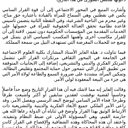
وأشارت المنيع في المحور الاجتماعي إلى أن قوة القرار السامي
يكمن في نقطتين وهي السماح للمرأة بالقيادة باعتباره حق مباح،
وغير محرم من الناحية الشرعية، وفي النقطة الثانية يتضمن تأسيس
قاعدة نظامية تحقق العدالة الحقوقية للمرأة في حصولها على
الخدمات المقدمة من المؤسسات الحكومية دون تمييز، لافتة إلى أن
للقرار مكاسب أخرى وأهمها المكسب السياسي الذي يتمثل في
وضع حد للحملات المغرضة التي تستهدف النيل من سمعة المملكة.
فيما تناولت د. هيلة الفايز الأستاذ المشارك بكلية العلوم الاجتماعية
في الجامعة في المحور الثقافي مرتكزات القرار التي تنشمل
المرتكز الفكري والديني والتشريعي، إضافة إلى الايجابيات المتوقفة
من تطبيق القرار التي تتمحور حول حماية المجتمع وتقليص البطالة،
وتمكين المرأة، مشددة على ضرورة السمع والطاعة لولاة الأمر التي
هي جزء من البيعة المعقودة لولي الأمر.
وقالت الفايز إنه مما لاشك فيه أن هذا القرار التاريخ وضع حداً فاصلاً
وحاسماً لقضية نوقشت لعقدين سابقين أو أكثر وأشبعت طرقاً
وطرحاً؛ فجاء الأمر السامي ليوضح البعد الرسمي ويفصل الأمر، وقد
راعى الأمر الملكي جميع الأبعاد الفكرية والدينية والتشريعية ذات
الارتباط الوثيق بهذا القرار وأوضح في ثناياه أن الدولة رعاها الله هي
حارسة القيم، وهي المسؤولة الأولى عن ضبط النظام وتنفيذه،
واعتقد أن هذه المحاكاة وهذه الشفافية والإفصاح في القرار كانت
كافية ووافية لإقناع جميع فئات المجتمع بأن هذا القرار جاء تيسيراً