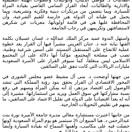
والادارية والطالبات، أبعاد القرار السامي القاضي بقيادة المرأة
للسيارة، وبما يتضمن من مرتكزات دينية وفكرية وتشريعية، ويما
يحمل في طياته أن الدولة هي حارسة للقيم الشرعية، وأن
المحافظة عليها هي في قائمة أولوياتها، معربات عن شكرهن
لاستضافتهن وتكريمهن في رحاب الجامعة.
واستهل الندوة عميد مركز الملك عبدالله د. غسان عسيلان بكلمة
القتها نيابة عنه د. حنان العريني مشيراً فيها أن القرار يعد خطوة
عملية للانفتاح على المستقبل المستند على أسس شرعية وطنية،
تصب في مصلحة المجتمع، مؤكداً أنها دلالة على أن المجتمع
الاسلامي ليس منغلقاً، كما سيوفر القرار على الأسرة السعودية
مليارات الريالات التي كانت تنفق على السائقين.
من جهتها أوضحت د. منى آل مشيط عضو مجلس الشورى في
المحور الاقتصادي أن القرار يحقق بنود رؤية المملكة التي تنشد
االوصول إلى اقتصاد مزدهر، إذ أنه يمكن المرأة ويسهم في رفع
نسبة مشاركتها في سوق العمل ويزيد من استثماراتها، مشيرة إلى
أنه له بعداً اقتصادياً على الدولة في تقليل الاعتماد على السائقين، ما
يسهم في تقليص التحويلات الخارجية.
من جانبها اعتبرت مستشارة معالي مديرة جامعة الأميرة نورة بنت
عبدالرحمن د. هيا المنيع أن 26 سبتمبر هو يوم المرأة السعودية كونها
حصلت فيه على مكاسب، وأهمها السماح له بقيادة السيارة وأيضاً
دخولها مجلس الشورى في هذا التاريخ.