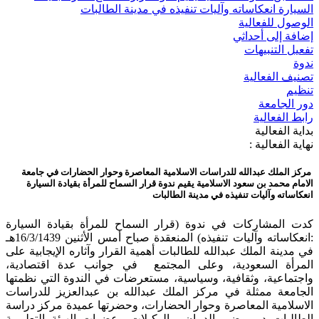
السيارة انعكاساته وآليات تنفيذه في مدينة الطالبات
الوصول للفعالية
إضافة إلى أحداثي
تفعيل التنبيهات
ندوة
تصنيف الفعالية
تنظيم
دور الجامعة
رابط الفعالية
بداية الفعالية
نهاية الفعالية :
مركز الملك عبدالله للدراسات الاسلامية المعاصرة وحوار الحضارات في جامعة
الامام محمد بن سعود الاسلامية يقيم ندوة قرار السماح للمرأة بقيادة السيارة
انعكاساته وآليات تنفيذه في مدينة الطالبات
كدت المشاركات في ندوة (قرار السماح للمرأة بقيادة السيارة
:انعكاساته وآليات تنفيذه) المنعقدة صباح أمس الأثنين 16/3/1439هـ
في مدينة الملك عبدالله للطالبات أهمية القرار وآثاره الإيجابية على
المرأة السعودية، وعلى المجتمع في جوانب عدة اقتصادية،
واجتماعية، وثقافية، وسياسية، مستعرضات في الندوة التي نظمتها
الجامعة ممثلة في مركز الملك عبدالله بن عبدالعزيز للدراسات
الاسلامية المعاصرة وحوار الحضارات، وحضرتها عميدة مركز دراسة
الطالبات د. موضي الدبيان، والوكيلات وعضوات الهيئة التعليمية