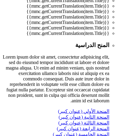
{{mmc.getCurrentTranslation(item.Title)}}
{{mmc.getCurrentTranslation(item.Title)}}
{{mmc.getCurrentTranslation(item.Title)}}
{{mmc.getCurrentTranslation(item.Title)}}
{{mmc.getCurrentTranslation(item.Title)}}
{{mmc.getCurrentTranslation(item.Title)}}
{{mmc.getCurrentTranslation(item.Title)}}
المنح الدراسية
Lorem ipsum dolor sit amet, consectetur adipisicing elit,
sed do eiusmod tempor incididunt ut labore et dolore
magna aliqua. Ut enim ad minim veniam, quis nostrud
exercitation ullamco laboris nisi ut aliquip ex ea
commodo consequat. Duis aute irure dolor in
reprehenderit in voluptate velit esse cillum dolore eu
fugiat nulla pariatur. Excepteur sint occaecat cupidatat
non proident, sunt in culpa qui officia deserunt mollit
anim id est laborum.
المنحة الأولي (عنوان كبير)
المنحة الثانية (عنوان كبير)
المنحة الثالثة (عنوان كبير)
المنحة الرابعة (عنوان كبير)
المنحة الخامسة (عنوان كبير)