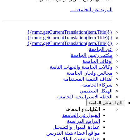
المزيد عن الجامعة ...
{{mmc.getCurrentTranslation(item.Title)}}
{{mmc.getCurrentTranslation(item.Title)}}
{{mmc.getCurrentTranslation(item.Title)}}
عن الجامعة
مكتب رئيس الجامعة
أوقاف الجامعة
وكالات الجامعة والجهات التابعة
مجالس ولجان الجامعة
أهداف التنمية المستدامة
شركاء الجامعة
الهيكل التنظيمي
الخطة الاستراتيجية للجامعة
الدراسة في الجامعة
الكليات و المعاهد
القبول في الجامعة
البرامج الدراسية
عمادة القبول والتسجيل
مواقع أعضاء هيئة التدريس
عمادة شؤون الطلاب