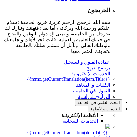
الخريجون
بسم الله الرحمن الرحيم عزيزنا خريج الجامعة : سلام
عليكم ورحمة الله وبركاته ، أما بعد : فنهنئك ونبارك لك
تخرجك من الجامعة، ونتمنى لك دوام التوفيق والنجاح
في حياتك العلمية والعملية، فأنت فخر لأهلك ولجامعتك
ولوطنك الغالي، ونأمل أن تستمر صلتك بالجامعة
وتعاونك المثمر معها .
عمادة القبول والتسجيل
برنامج خريج
الخدمات الإلكترونية
{{mmc.getCurrentTranslation(item.Title)}}
الكليات و المعاهد
القبول في الجامعة
البرامج الدراسية
البحث العلمي في الجامعة
الخدمات والأنظمة
الأنظمة الإلكترونية
الخدمات السحابية
{{mmc.getCurrentTranslation(item.Title)}}