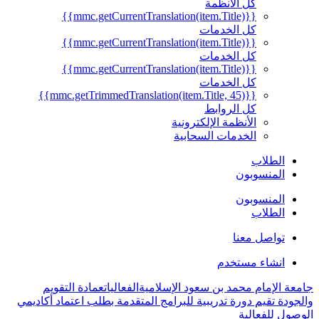
كل الأنظمة
{{mmc.getCurrentTranslation(item.Title)}}
كل الخدمات
{{mmc.getCurrentTranslation(item.Title)}}
كل الخدمات
{{mmc.getCurrentTranslation(item.Title)}}
كل الخدمات
{{mmc.getTrimmedTranslation(item.Title, 45)}}
كل الروابط
الأنظمة الإلكترونية
الخدمات السحابية
الطلاب
المنسوبون
المنسوبون
الطلاب
تواصل معنا
انشاء مستخدم
جامعة الإمام محمد بن سعود الإسلامية
الفعاليات
عمادة التقويم
والجودة تقيم دورة تدريبية للبرامج المتقدمة بطلب اعتماد أكاديمي
الوصول للفعالية