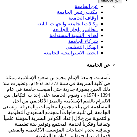
عن الجامعة
عن الجامعة
مكتب رئيس الجامعة
أوقاف الجامعة
وكالات الجامعة والجهات التابعة
مجالس ولجان الجامعة
أهداف التنمية المستدامة
شركاء الجامعة
الهيكل التنظيمي
الخطة الاستراتيجية للجامعة
عن الجامعة
تأسست جامعة الإمام محمد بن سعود الإسلامية ممثلة
في كلية الشريعة في سنة 1373هـ 1953م، وتطورت منذ
ذلك الحين بصورة جذرية حتى أصبحت جامعة في عام
1394 - 1974م ، وتقوم الجامعة على إحداث التكامل بين
الالتزام بالقيم الإسلامية والتميز الأكاديمي من أجل
المساهمة في بناء مجتمع المعلومات والمعرفة، وتسعى
الجامعة إلى تلبية حاجات المجتمع السعودي التعليمية
والتنموية من خلال إعداد الكوادر البشرية المؤهلة علمياً
وثقافياً وفكرياً لخدمة المجتمع وتوفير بيئة تعليمية
وثقافية تخدم احتياجات المؤسسة الأكاديمية والمضي
قدماً في برامج تطوير كوادرها البشرية.