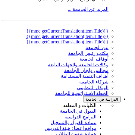
المزيد عن الجامعة ...
{{mmc.getCurrentTranslation(item.Title)}}
{{mmc.getCurrentTranslation(item.Title)}}
{{mmc.getCurrentTranslation(item.Title)}}
عن الجامعة
مكتب رئيس الجامعة
أوقاف الجامعة
وكالات الجامعة والجهات التابعة
مجالس ولجان الجامعة
أهداف التنمية المستدامة
شركاء الجامعة
الهيكل التنظيمي
الخطة الاستراتيجية للجامعة
الدراسة في الجامعة
الكليات و المعاهد
القبول في الجامعة
البرامج الدراسية
عمادة القبول والتسجيل
مواقع أعضاء هيئة التدريس
عمادة شؤون الطلاب