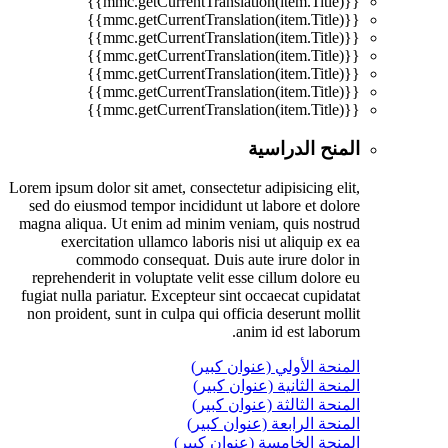
{{mmc.getCurrentTranslation(item.Title)}}
{{mmc.getCurrentTranslation(item.Title)}}
{{mmc.getCurrentTranslation(item.Title)}}
{{mmc.getCurrentTranslation(item.Title)}}
{{mmc.getCurrentTranslation(item.Title)}}
{{mmc.getCurrentTranslation(item.Title)}}
{{mmc.getCurrentTranslation(item.Title)}}
المنح الدراسية
Lorem ipsum dolor sit amet, consectetur adipisicing elit,
sed do eiusmod tempor incididunt ut labore et dolore
magna aliqua. Ut enim ad minim veniam, quis nostrud
exercitation ullamco laboris nisi ut aliquip ex ea
commodo consequat. Duis aute irure dolor in
reprehenderit in voluptate velit esse cillum dolore eu
fugiat nulla pariatur. Excepteur sint occaecat cupidatat
non proident, sunt in culpa qui officia deserunt mollit
anim id est laborum.
المنحة الأولي (عنوان كبير)
المنحة الثانية (عنوان كبير)
المنحة الثالثة (عنوان كبير)
المنحة الرابعة (عنوان كبير)
المنحة الخامسة (عنوان كبير)