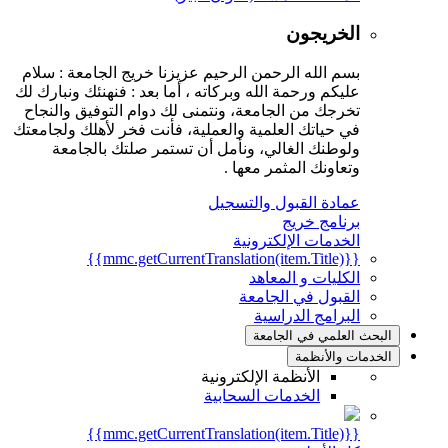
الخريجون
بسم الله الرحمن الرحيم عزيزنا خريج الجامعة : سلام
عليكم ورحمة الله وبركاته ، أما بعد : فنهنئك ونبارك لك
تخرجك من الجامعة، ونتمنى لك دوام التوفيق والنجاح
في حياتك العلمية والعملية، فأنت فخر لأهلك ولجامعتك
ولوطنك الغالي، ونأمل أن تستمر صلتك بالجامعة
وتعاونك المثمر معها .
عمادة القبول والتسجيل
برنامج خريج
الخدمات الإلكترونية
{{mmc.getCurrentTranslation(item.Title)}}
الكليات و المعاهد
القبول في الجامعة
البرامج الدراسية
البحث العلمي في الجامعة
الخدمات والأنظمة
الأنظمة الإلكترونية
الخدمات السحابية
{{mmc.getCurrentTranslation(item.Title)}}