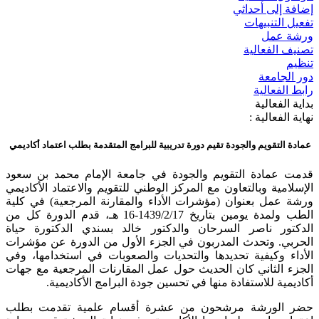
إضافة إلى أحداثي
تفعيل التنبيهات
ورشة عمل
تصنيف الفعالية
تنظيم
دور الجامعة
رابط الفعالية
بداية الفعالية
نهاية الفعالية :
عمادة التقويم والجودة تقيم دورة تدريبية للبرامج المتقدمة بطلب اعتماد أكاديمي
قدمت عمادة التقويم والجودة في جامعة الإمام محمد بن سعود
الإسلامية وبالتعاون مع المركز الوطني للتقويم والاعتماد الأكاديمي
ورشة عمل بعنوان (مؤشرات الأداء والمقارنة المرجعية) في كلية
الطب ولمدة يومين بتاريخ 1439/2/17-16 هـ، قدم الدورة كل من
الدكتور ناصر السرحان والدكتور خالد بسندي الدكتورة حياة
الحربي. وتحدث المدربون في الجزء الأول من الدورة عن مؤشرات
الأداء وكيفية تحديدها والتحديات والصعوبات في استخدامها، وفي
الجزء الثاني كان الحديث حول عمل المقارنات المرجعية مع جهات
أكاديمية للاستفادة منها في تحسين جودة البرامج الأكاديمية.
حضر الورشة مرشحون من عشرة أقسام علمية تقدمت بطلب