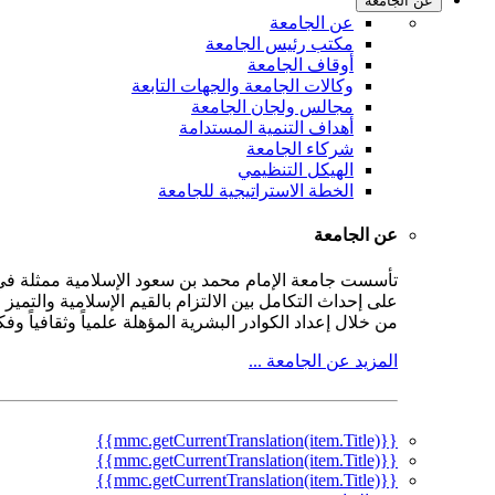
عن الجامعة
عن الجامعة
مكتب رئيس الجامعة
أوقاف الجامعة
وكالات الجامعة والجهات التابعة
مجالس ولجان الجامعة
أهداف التنمية المستدامة
شركاء الجامعة
الهيكل التنظيمي
الخطة الاستراتيجية للجامعة
عن الجامعة
على إحداث التكامل بين الالتزام بالقيم الإسلامية والتمي
من خلال إعداد الكوادر البشرية المؤهلة علمياً وثقافياً و
المزيد عن الجامعة ...
{{mmc.getCurrentTranslation(item.Title)}}
{{mmc.getCurrentTranslation(item.Title)}}
{{mmc.getCurrentTranslation(item.Title)}}