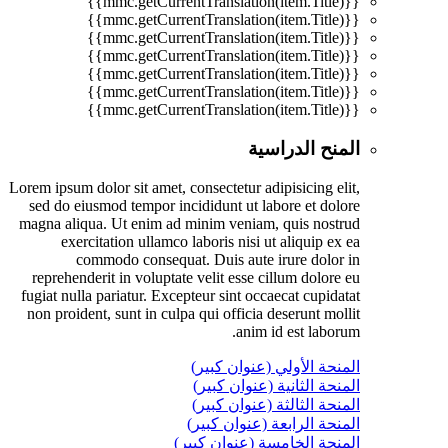
{{mmc.getCurrentTranslation(item.Title)}}
{{mmc.getCurrentTranslation(item.Title)}}
{{mmc.getCurrentTranslation(item.Title)}}
{{mmc.getCurrentTranslation(item.Title)}}
{{mmc.getCurrentTranslation(item.Title)}}
{{mmc.getCurrentTranslation(item.Title)}}
{{mmc.getCurrentTranslation(item.Title)}}
المنح الدراسية
Lorem ipsum dolor sit amet, consectetur adipisicing elit,
sed do eiusmod tempor incididunt ut labore et dolore
magna aliqua. Ut enim ad minim veniam, quis nostrud
exercitation ullamco laboris nisi ut aliquip ex ea
commodo consequat. Duis aute irure dolor in
reprehenderit in voluptate velit esse cillum dolore eu
fugiat nulla pariatur. Excepteur sint occaecat cupidatat
non proident, sunt in culpa qui officia deserunt mollit
anim id est laborum.
المنحة الأولي (عنوان كبير)
المنحة الثانية (عنوان كبير)
المنحة الثالثة (عنوان كبير)
المنحة الرابعة (عنوان كبير)
المنحة الخامسة (عنوان كبير)