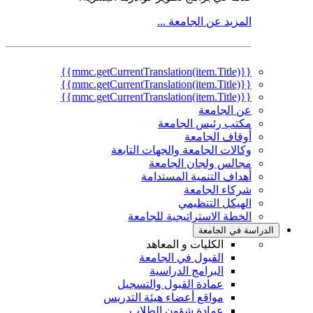
المزيد عن الجامعة ...
{{mmc.getCurrentTranslation(item.Title)}}
{{mmc.getCurrentTranslation(item.Title)}}
{{mmc.getCurrentTranslation(item.Title)}}
عن الجامعة
مكتب رئيس الجامعة
أوقاف الجامعة
وكالات الجامعة والجهات التابعة
مجالس ولجان الجامعة
أهداف التنمية المستدامة
شركاء الجامعة
الهيكل التنظيمي
الخطة الاستراتيجية للجامعة
الدراسة في الجامعة
الكليات و المعاهد
القبول في الجامعة
البرامج الدراسية
عمادة القبول والتسجيل
مواقع أعضاء هيئة التدريس
عمادة شؤون الطلاب