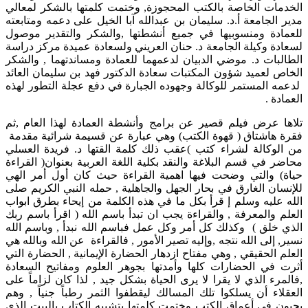
الخدمات الخاصة بالكتب المحجوزة, وختمت كلمتها بالشكر لمعالي
مدير الجامعة أ.د. سليمان بن عبدالله آبا الخيل على دعمه ومتابعته
للعمادة ومنسوبيها في جميع أنشطتها ,والشكر والتقدير موصول
لسعادة وكيلة الجامعة د. حنان العريني ولسعادة عميدة مركز دراسة
الطالبات د. موضي الدبيان لدعمهما للعمادة ومساندتهما , والشكر
الخاص لعميد شؤون المكتبات سعادة الدكتور فهد بن سليمان العائد
لدعمه المستمر للوكالة وجهوده الجبارة في دفع عجلة التطور لهذه
العمادة .
تلاها عرض فيلم قصير عن برامج وأنشطة العمادة لهذا العام ,ثم
فقرة هاشتاق ( قهوة الكتب) وهي عبارة عن قسيمة شرائية مقدمة
من الوكالة لشراء كتب )عقب ذلك كلمة القتها د. فريدة العسلي
محاضر في قسم البلاغة والنقد بكلية اللغة العربية بعنوان( القراءة
حياة) والتي وضحت فيها اهمية القراءة حيث كان أول أمر الهي
للإنسان الغارق في بحار الجهل والجاهلية , حمله النبي الكريم صلى
الله عليه وسلم إ قرأ بكل ما في هذه الكلمة من إيحاء بطرق ابواب
العلم والمعرفة , والقراءة يجب ان تبدأ باسم الله ( اقرأ باسم ربك
الذي خلق ) وكذلك كل أمر وكل عمل فباسم الله نبدأ , وباسم الله
نسير, إلى الله نتجه ,وإليه تصير الأمور , فالقراءة عن الله وبالله هي
العلم الحقيقي , وهي مفتاح ازدهار الحضارة الإيمانية , الحضارة التي
أثرت في الحضارات كلها وأمدتها بجوهر العلوم ومفاتيح السعادة
,فالمرء الذي لا يقرا لا يرى الحياة بشكل جيد , لذا كان لزاماً على
العقلاء أن يسلكوا تلك المسالك ليقطفوا الثمر رطباً جنياً , وهم
يحيون في أعماق الكتب وختمت كلمتها بتشبيه الكتاب بالبيت الذي