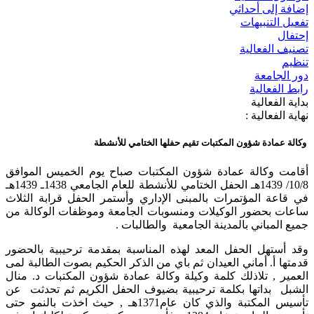
إضافة إلى أحداثي
تفعيل التنبيهات
إحتفال
تصنيف الفعالية
تنظيم
دور الجامعة
رابط الفعالية
بداية الفعالية
نهاية الفعالية :
وكالة عمادة شؤون المكتبات تقيم حفلها الختامي للأنشطة
أقامت وكالة عمادة شؤون المكتبات صباح يوم الخميس الموافق
10/8/ 1439هـ الحفل الختامي للأنشطة للعام الجامعي 1438ـ 1439هـ
في قاعة المؤتمرات بالمبنى الإداري وأستمر الحفل قرابة الثلاث
ساعات بحضور الوكيلات ومنسوبات الجامعة وموظفات الوكالة من
جميع المباني بالمدينة الجامعية والطالبات .
وقد أستهل الحفل المعد لهذه المناسبة بمقدمة ترحيبية بالحضور
قدمتها أ. أماني العيدان ثم باي من الذكر الحكيم بصوت الطالبة لمى
العمير , تلاذلك كلمة وكيلة وكالة عمادة شؤون المكتبات د. منال
الشبل بداتها بكلمة ترحيبية بضيوف الحفل الكريم ثم تحدثت عن
تأسيس المكتبة والذي كان عام1371هـ , حيث اخذت بالنمو حتى