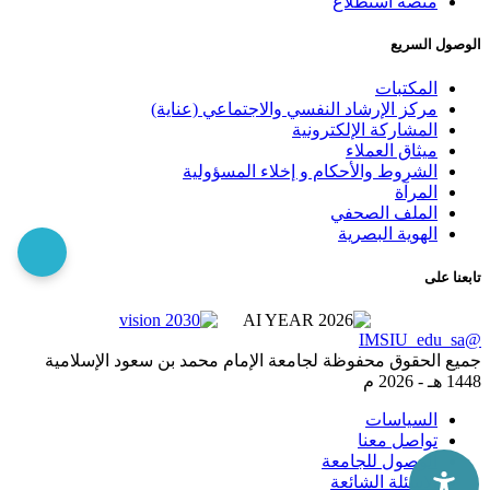
منصة استطلاع
الوصول السريع
المكتبات
مركز الإرشاد النفسي والاجتماعي (عناية)
المشاركة الإلكترونية
ميثاق العملاء
الشروط والأحكام و إخلاء المسؤولية
المرآة
الملف الصحفي
الهوية البصرية
تابعنا على
@IMSIU_edu_sa
جميع الحقوق محفوظة لجامعة الإمام محمد بن سعود الإسلامية
1448 هـ -
2026 م
السياسات
تواصل معنا
الوصول للجامعة
الاسئلة الشائعة