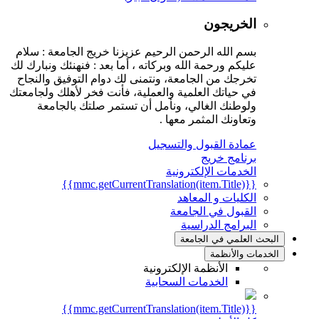
الخريجون
بسم الله الرحمن الرحيم عزيزنا خريج الجامعة : سلام
عليكم ورحمة الله وبركاته ، أما بعد : فنهنئك ونبارك لك
تخرجك من الجامعة، ونتمنى لك دوام التوفيق والنجاح
في حياتك العلمية والعملية، فأنت فخر لأهلك ولجامعتك
ولوطنك الغالي، ونأمل أن تستمر صلتك بالجامعة
وتعاونك المثمر معها .
عمادة القبول والتسجيل
برنامج خريج
الخدمات الإلكترونية
{{mmc.getCurrentTranslation(item.Title)}}
الكليات و المعاهد
القبول في الجامعة
البرامج الدراسية
البحث العلمي في الجامعة
الخدمات والأنظمة
الأنظمة الإلكترونية
الخدمات السحابية
{{mmc.getCurrentTranslation(item.Title)}}