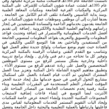
تأسست الجامعة عام 1384هـ فأصبحت مكتبة مركزية لكلياتها, وفي
عام 1395هـ انشئت عمادة شؤون المكتبات للإشراف على المكتبة
المركزية والمكتبات الفرعية للجامعة ومكتبات المعاهد العلمية
,ومنذ بداية التأسيس والعمادة تتلقى الدعم الكامل من الجامعة ,
بعدها أشارت إلى أن موظفي وموظفات عمادة شؤون المكتبات في
الجامعة يقدمون بخدماتهم الداعمة والمساندة للمستفيدين في إنجاز
دراساتهم وابحاثهم العلمية التقليدية والالكترونية , إضافة إلى تقديم
أفضل الخدمات المعلوماتية والاستمرار في إضافة وتحديث قواعد
المعلومات والتسويق والتعريف بقواعد المعلومات لمنسوبي الجامعة
من المستفيدين والباحثين بعد هذا التوسع الكمي والكيفي في
العمادة حيث تقوم بوضع سياسات ولوائح جديدة تنظم العمل فيها
وتتناسب مع التقدم التقني وعمليات الرقمنة بالمكتبة المركزية
وتوفير كل ما تحتاجه من دعم فني واداري , وإيجاد برامج تدريبية
داخلية وخارجية بشكل مستمر للرفع من مستوى الموظفين
المتخصصين والعمل على زيادة عددهم للرفع من مستوى الأداء ,
وتطبيق مفاهيم الجودة الشاملة داخل المكتبة وتعزيز مبدأ العمل
المشترك التعاوني ثم أكدت قيام العمادة بالعمل على استكمال
مشاريع التحول الرقمي في جميع خدماتها مثل إيجاد خدمة الحجز
المؤقت لمصادر التعلم المستخدمة في المقررات التعليمية وبناء
مكتبة رقمية تخدم تخصصات الجامعة من المصادر المتاحة على
الأنترنت ايضاً التوسع في إنشاء قاعات إضافية لاستيعاب
المجموعات المكتبية الجديدة وإنشاء اجنحة عرض خاصة للمكتبات
وإيجاد اليات التقويم المستمر للخدمات المعلوماتية لقياس مدى
فاعليتها وارتباطها بالعملية التعليمية والبحثية داخل الجامعة وتفعيل