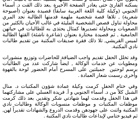
يسكنه القارئ حتى يغادر الصفحة الأخيرة ,بعد ذلك القت د. أسماء
الجنوبي (وكيلة كلية اللغة العربية سابقاً) قصيدة بعنوان (أصبوحة
شعرية) , تلاها قصة شخصية ملهمة قدمتها الطالبة نجد المري
محاولة تناول قصص الشخصية المليئة في غالب الأحيان بالكثير من
الصعوبات ومحاولة تصديرها كمثال يحتذى به للطالبات في حياتهن
الجامعية , ثم قصيدة مختارة بعنوان (شاعرة ناشئة) القتها الطالبة
لميس القريشي, تلا ذلك فقرة صديقات المكتبة من تقديم طالبات
نادي المكتبة.
وقد تخلل الحفل تقديم واجب الضيافة للحاضرات وتوزيع منشورات
ومطويات عن خدمات الوكالة , ايضاً شاركت عدد من الطالبات
برسم لوحتين جميلتين على المسرح أمام الحضور لوحة بالقهوة
وأخرى رسمت شعار العمادة .
وفي ختام الحفل كرمت وكيلة عمادة شؤون المكتبات د. منال
الشبل كلاً من د. أسماء الجنوبي و أ. فريدة العسلي على مشاركتهما
في هذا الحفل وقدمت لهما شهادتي شكر وتقدير, بعد ذلك كرمت
موظفات المكتبات و موظفات منسوبات الوكالة وطالبات نادي
المكتبة واثنت على جهودهن وقدمت الدروع والشهادات تقديراً لهن,
ثم فيديو ختامي لإبداعات طالبات نادي المكتبة .​