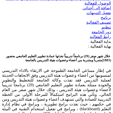
الوصول للفعالية
إضافة إلى أحداثي
تفعيل التنبيهات
برنامج
تصنيف الفعالية
تنظيم
دور الجامعة
رابط الفعالية
بداية الفعالية
نهاية الفعالية :
خلال شهر صفر (29) برنامجاً تدريبياً نفذتها عمادة تطوير التعليم الجامعي بحضور
(1083)متدرباً ومتدربة من أعضاء وعضوات هيئة التدريس بالجامعة
في إطار مساعي الجامعة الطموحة في الارتقاء بالاداء التدريسي
لمنسوبيها من أعضاء وعضوات هيئة التدريس وفق الاتجاهات الحديثة
لعملية التدريس فقد نفذت وكالة الجامعة للتخطيط والتطوير
والجودة ممثلة بعمادة تطوير التعليم الجامعي (29) برنامجاً تدريبياً
لأعضاء وعضوات هيئة التدريس ، وذلك خلال شهر صفر من العام
الحالي، وتأتي هذه البرامج استكمالاً للمرحلة الأولى من الخطة
التدريبية للعمادة والتي تستهدف أعضاء وعضوات هيئة التدريس ومن
في حكمهم ، حيث نفذت برامج تطويرية ، وبرامج في نظام إدارة
التعلم (blackboard) ، وبرامج في تفعيل استخدام التقنية في البيئة