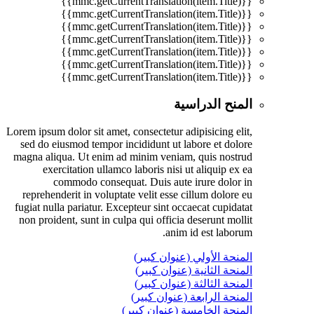
{{mmc.getCurrentTranslation(item.Title)}}
{{mmc.getCurrentTranslation(item.Title)}}
{{mmc.getCurrentTranslation(item.Title)}}
{{mmc.getCurrentTranslation(item.Title)}}
{{mmc.getCurrentTranslation(item.Title)}}
{{mmc.getCurrentTranslation(item.Title)}}
{{mmc.getCurrentTranslation(item.Title)}}
المنح الدراسية
Lorem ipsum dolor sit amet, consectetur adipisicing elit,
sed do eiusmod tempor incididunt ut labore et dolore
magna aliqua. Ut enim ad minim veniam, quis nostrud
exercitation ullamco laboris nisi ut aliquip ex ea
commodo consequat. Duis aute irure dolor in
reprehenderit in voluptate velit esse cillum dolore eu
fugiat nulla pariatur. Excepteur sint occaecat cupidatat
non proident, sunt in culpa qui officia deserunt mollit
anim id est laborum.
المنحة الأولي (عنوان كبير)
المنحة الثانية (عنوان كبير)
المنحة الثالثة (عنوان كبير)
المنحة الرابعة (عنوان كبير)
المنحة الخامسة (عنوان كبير)