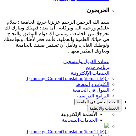
الخريجون
بسم الله الرحمن الرحيم عزيزنا خريج الجامعة : سلام
عليكم ورحمة الله وبركاته ، أما بعد : فنهنئك ونبارك لك
تخرجك من الجامعة، ونتمنى لك دوام التوفيق والنجاح
في حياتك العلمية والعملية، فأنت فخر لأهلك ولجامعتك
ولوطنك الغالي، ونأمل أن تستمر صلتك بالجامعة
وتعاونك المثمر معها .
عمادة القبول والتسجيل
برنامج خريج
الخدمات الإلكترونية
{{mmc.getCurrentTranslation(item.Title)}}
الكليات و المعاهد
القبول في الجامعة
البرامج الدراسية
البحث العلمي في الجامعة
الخدمات والأنظمة
الأنظمة الإلكترونية
الخدمات السحابية
{{mmc.getCurrentTranslation(item.Title)}}