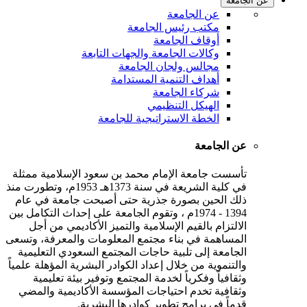
عن الجامعة
عن الجامعة
مكتب رئيس الجامعة
أوقاف الجامعة
وكالات الجامعة والجهات التابعة
مجالس ولجان الجامعة
أهداف التنمية المستدامة
شركاء الجامعة
الهيكل التنظيمي
الخطة الاستراتيجية للجامعة
عن الجامعة
تأسست جامعة الإمام محمد بن سعود الإسلامية ممثلة
في كلية الشريعة في سنة 1373هـ 1953م، وتطورت منذ
ذلك الحين بصورة جذرية حتى أصبحت جامعة في عام
1394 - 1974م ، وتقوم الجامعة على إحداث التكامل بين
الالتزام بالقيم الإسلامية والتميز الأكاديمي من أجل
المساهمة في بناء مجتمع المعلومات والمعرفة، وتسعى
الجامعة إلى تلبية حاجات المجتمع السعودي التعليمية
والتنموية من خلال إعداد الكوادر البشرية المؤهلة علمياً
وثقافياً وفكرياً لخدمة المجتمع وتوفير بيئة تعليمية
وثقافية تخدم احتياجات المؤسسة الأكاديمية والمضي
قدماً في برامج تطوير كوادرها البشرية.