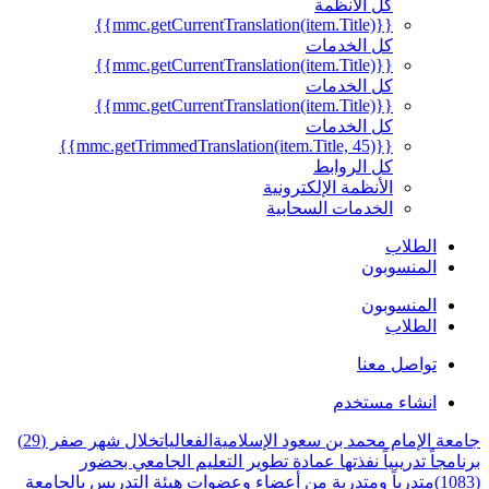
كل الأنظمة
{{mmc.getCurrentTranslation(item.Title)}}
كل الخدمات
{{mmc.getCurrentTranslation(item.Title)}}
كل الخدمات
{{mmc.getCurrentTranslation(item.Title)}}
كل الخدمات
{{mmc.getTrimmedTranslation(item.Title, 45)}}
كل الروابط
الأنظمة الإلكترونية
الخدمات السحابية
الطلاب
المنسوبون
المنسوبون
الطلاب
تواصل معنا
انشاء مستخدم
جامعة الإمام محمد بن سعود الإسلامية
الفعاليات
خلال شهر صفر (29)
برنامجاً تدريبياً نفذتها عمادة تطوير التعليم الجامعي بحضور
(1083)متدرباً ومتدربة من أعضاء وعضوات هيئة التدريس بالجامعة