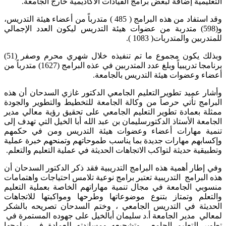
التعليمية إضافة لبعض برامج القيادات الاكاديمية خارج الجامعة.
وقد استفاد من هذه البرامج ( 485 ) متدرباً من أعضاء هيئة التدريس،
و(598) متدربة من عضوات هيئة التدريس ليكون العدد الإجمالي
للمتدربين والمتدربات( 1083 ).
وبذلك يكون مجموع ما تم تنفيذه خلال شهري محرم وصفر (51)
برنامجا تدريبياً وبلغ عدد المتدربين في عذه البرامج (1627) متدرباً من
أعضاء وعضوات هيئة التدريس بالجامعة.
وأشار عميد تطوير التعليم الجامعي الدكتور غازي السدحان أن هذه
البرامج تأتي حرصاً من وكالة الجامعة للتخطيط والتطوير والجودة
ممثلة بعمادة تطوير التعليم الجامعي على تحقيق رؤية معالي مدير
الجامعة الأستاذ الدكتورسليمان بن عبد الله أبا الخيل التي تهدف إلى
تنمية مهارات أعضاء وعضوات هيئة التدريس ومن في حكمهم
وإكسابهم مهارات جديدة بما يناسب طموحاتهم وتمنحهم خبرة عملية
وتطبيقية حديثة لتواكب الاتجاهات الحديثة في عملية التعليم والتعلم.
وفي إطار أهمية هذه البرامج التدريبية فقد ذكر الدكتور السدحان أن
هذه البرامج التدريبية تعتبر برامج نوعية تلامس احتياجات واهتمامات
منسوبي الجامعة في مجال تنمية مهاراتهم الخاصة بعملية التعليم
والتعلم وتمتاز بتنوع موضوعاتها وطرحها ومواكبتها للاتجاهات
الحديثة في التدريس الجامعي ، وختم السدحان تصريحه بالشكر
لمعالي مدير الجامعة أ.د سليمان أبالخيل على جهوده المستمرة في
تطوير التعليم الجامعي وتشجيعه ومساندته للعمادة في برامجها