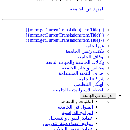
المزيد عن الجامعة ...
{{mmc.getCurrentTranslation(item.Title)}}
{{mmc.getCurrentTranslation(item.Title)}}
{{mmc.getCurrentTranslation(item.Title)}}
عن الجامعة
مكتب رئيس الجامعة
أوقاف الجامعة
وكالات الجامعة والجهات التابعة
مجالس ولجان الجامعة
أهداف التنمية المستدامة
شركاء الجامعة
الهيكل التنظيمي
الخطة الاستراتيجية للجامعة
الدراسة في الجامعة
الكليات و المعاهد
القبول في الجامعة
البرامج الدراسية
عمادة القبول والتسجيل
مواقع أعضاء هيئة التدريس
عمادة شؤون الطلاب