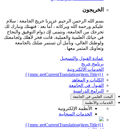
الخريجون
بسم الله الرحمن الرحيم عزيزنا خريج الجامعة : سلام
عليكم ورحمة الله وبركاته ، أما بعد : فنهنئك ونبارك لك
تخرجك من الجامعة، ونتمنى لك دوام التوفيق والنجاح
في حياتك العلمية والعملية، فأنت فخر لأهلك ولجامعتك
ولوطنك الغالي، ونأمل أن تستمر صلتك بالجامعة
وتعاونك المثمر معها .
عمادة القبول والتسجيل
برنامج خريج
الخدمات الإلكترونية
{{mmc.getCurrentTranslation(item.Title)}}
الكليات و المعاهد
القبول في الجامعة
البرامج الدراسية
البحث العلمي في الجامعة
الخدمات والأنظمة
الأنظمة الإلكترونية
الخدمات السحابية
{{mmc.getCurrentTranslation(item.Title)}}