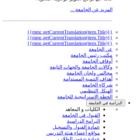
المزيد عن الجامعة ...
{{mmc.getCurrentTranslation(item.Title)}}
{{mmc.getCurrentTranslation(item.Title)}}
{{mmc.getCurrentTranslation(item.Title)}}
عن الجامعة
مكتب رئيس الجامعة
أوقاف الجامعة
وكالات الجامعة والجهات التابعة
مجالس ولجان الجامعة
أهداف التنمية المستدامة
شركاء الجامعة
الهيكل التنظيمي
الخطة الاستراتيجية للجامعة
الدراسة في الجامعة
الكليات و المعاهد
القبول في الجامعة
البرامج الدراسية
عمادة القبول والتسجيل
مواقع أعضاء هيئة التدريس
عمادة شؤون الطلاب