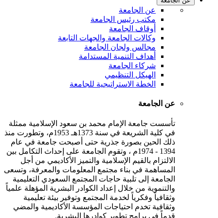
عن الجامعة
عن الجامعة
مكتب رئيس الجامعة
أوقاف الجامعة
وكالات الجامعة والجهات التابعة
مجالس ولجان الجامعة
أهداف التنمية المستدامة
شركاء الجامعة
الهيكل التنظيمي
الخطة الاستراتيجية للجامعة
عن الجامعة
تأسست جامعة الإمام محمد بن سعود الإسلامية ممثلة
في كلية الشريعة في سنة 1373هـ 1953م، وتطورت منذ
ذلك الحين بصورة جذرية حتى أصبحت جامعة في عام
1394 - 1974م ، وتقوم الجامعة على إحداث التكامل بين
الالتزام بالقيم الإسلامية والتميز الأكاديمي من أجل
المساهمة في بناء مجتمع المعلومات والمعرفة، وتسعى
الجامعة إلى تلبية حاجات المجتمع السعودي التعليمية
والتنموية من خلال إعداد الكوادر البشرية المؤهلة علمياً
وثقافياً وفكرياً لخدمة المجتمع وتوفير بيئة تعليمية
وثقافية تخدم احتياجات المؤسسة الأكاديمية والمضي
قدماً في برامج تطوير كوادرها البشرية.