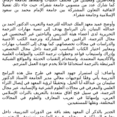
كما شارك عدد من منسوبي جامعة شقراء، حيث جاء ذلك تفعيلًا
لاتفاقية التعاون المشتركة بين جامعة الإمام محمد بن سعود
الإسلامية وجامعة شقراء.
وأوضح عميد معهد الملك عبدالله للترجمة والتعريب الدكتور أحمد بن
عبدالله البنيان، بأن البرنامج يهدف إلى تنمية مهارات الترجمة
التحريرية لدى أعضاء هيئة التدريس والباحثين غير المختصين في
مجال الترجمة، الراغبين في المشاركة وترجمة الكتب الأجنبية
والدراسات في مجالات تخصصاتهم، كما يهدف إلى اكتساب مهارات
ومعايير اختيار الكتاب المناسب للترجمة داخل مجال التخصص،
وإدراك واستيعاب قواعد وخطوات ترجمة الكتب والمؤلفات العلمية
والأكاديمية المعتمدة، واستخدام التقنيات الحديثة والمواقع الشبكية
المرتبطة بالترجمة استخدامًا فاعلًا يخدم جودة العمل المترجم.
وأضاف: أن استمرار جهود المعهد في طرح مثل هذه البرامج
التدريبية يأتي وفقًا لتوجيهات معالي مدير الجامعة الأستاذ الدكتور
سليمان بن عبدالله أبا الخيل، وتحقيقًا لرؤية المعهد في إيصال الثراء
العلمي والمعرفي في مجالات العلوم الشرعية والإنسانية، عبر مجال
الترجمة، في سبيل فتح آفاق متعددة بالتعريف بالتراث الإسلامي
العربي، وإسهامًا في تعريب المعارف والعلوم في المجالات
المختلفة، ونقلها للمستفيدين.
الجدير بالذكر أن المعهد يعقد باقة من الدورات التدريبية، داخل
وخارج المملكة في مختلف فروع الجامعة، تستهدف المختصين