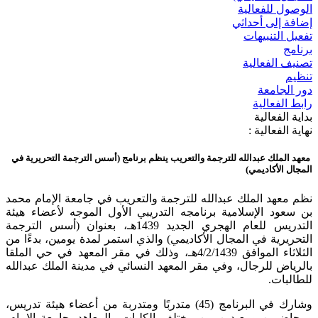
الوصول للفعالية
إضافة إلى أحداثي
تفعيل التنبيهات
برنامج
تصنيف الفعالية
تنظيم
دور الجامعة
رابط الفعالية
بداية الفعالية
نهاية الفعالية :
معهد الملك عبدالله للترجمة والتعريب ينظم برنامج (أسس الترجمة التحريرية في
المجال الأكاديمي)
نظم معهد الملك عبدالله للترجمة والتعريب في جامعة الإمام محمد
بن سعود الإسلامية برنامجه التدريبي الأول الموجه لأعضاء هيئة
التدريس للعام الهجري الجديد 1439هـ، بعنوان (أسس الترجمة
التحريرية في المجال الأكاديمي) والذي استمر لمدة يومين، بدءًا من
الثلاثاء الموافق 4/2/1439هـ، وذلك في مقر المعهد في حي الملقا
بالرياض للرجال، وفي مقر المعهد النسائي في مدينة الملك عبدالله
للطالبات.
وشارك في البرنامج (45) متدربًا ومتدربة من أعضاء هيئة تدريس،
ومحاضرين ومعيدين من مختلف الكليات والمعاهد بجامعة الإمام،