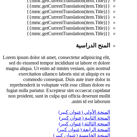
{{mmc.getCurrentTranslation(item.Title)}}
{{mmc.getCurrentTranslation(item.Title)}}
{{mmc.getCurrentTranslation(item.Title)}}
{{mmc.getCurrentTranslation(item.Title)}}
{{mmc.getCurrentTranslation(item.Title)}}
{{mmc.getCurrentTranslation(item.Title)}}
{{mmc.getCurrentTranslation(item.Title)}}
المنح الدراسية
Lorem ipsum dolor sit amet, consectetur adipisicing elit,
sed do eiusmod tempor incididunt ut labore et dolore
magna aliqua. Ut enim ad minim veniam, quis nostrud
exercitation ullamco laboris nisi ut aliquip ex ea
commodo consequat. Duis aute irure dolor in
reprehenderit in voluptate velit esse cillum dolore eu
fugiat nulla pariatur. Excepteur sint occaecat cupidatat
non proident, sunt in culpa qui officia deserunt mollit
anim id est laborum.
المنحة الأولي (عنوان كبير)
المنحة الثانية (عنوان كبير)
المنحة الثالثة (عنوان كبير)
المنحة الرابعة (عنوان كبير)
المنحة الخامسة (عنوان كبير)