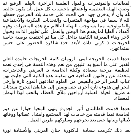
الفعاليات والمؤتمرات والمواد العلمية الزاخرة بالعلم الرفيع ثم
أوصت الهيئة التعليمية وأعضائها باحتساب كل عمل بأن يكون خالصا
لله وأن لا يدخرن جهدا في الحث على خدمة بلاد الحرمين حفظها
الله لا سيما في مواجهة المتغيرات والتحديات الفكرية والاجتماعية
والتكنولوجية مما يستوجب التهيئة للتأقلم مع هذه المتغيرات وفهم
الأهداف العليا لما يخدم هذا الوطن والعمل على تطوير الذات وقبول
الآخر وبناء المعرفة الكامنة بداخل كل منا ثم اختتمت بوصية خاصة
للخريجات ( كوني ذاتك لأبعد حد) شاكرة الحضور على حسن
استماعهن.
بعدها قدمت الخريجة لمى الزومان كلمة الخريجات حامدة العلي
القدير على ما أسبغ به عليهن من نعم وهذه النعمة هي إحدى نعمه
العظيمة مرحبة بسعادة وكيلة الجامعة د. العريني والحاضرات،
متحدثة عن رحلتهن الصاخبة في سفينة هذه الكلية التي جابت بهن
عباب البحر الزاخر بالنفيس من العلوم تقاذفهن الموج تارة وأرخى
البحر لهن هدوءه تارة أخرى حتى وصلن إلى شاطئ التخرج مبتدئات
به طريق الحياة العملية أرواحهن ملآى بالعطاء والحب لهذا الوطن
المعطاء.
بعدها قدمت الطالبتان أثير الجدوع ونهى المحيا حوارا عن دور
الجامعة فيما قدمته من خدمات لهذا المجتمع وامتداد عطائها ووفائها
لأبنائها وبناتها حتى بعد تخرجهم وسلوكهم طريق العمل.
بعد ذلك تكرمت سعادة الدكتورة حنان العريني والأستاذة نورة