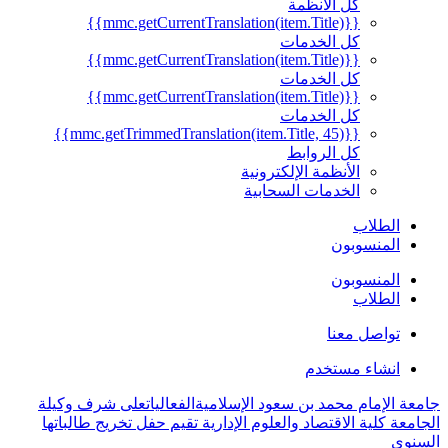
كل الأنظمة
{{mmc.getCurrentTranslation(item.Title)}}
كل الخدمات
{{mmc.getCurrentTranslation(item.Title)}}
كل الخدمات
{{mmc.getCurrentTranslation(item.Title)}}
كل الخدمات
{{mmc.getTrimmedTranslation(item.Title, 45)}}
كل الروابط
الأنظمة الإلكترونية
الخدمات السحابية
الطلاب
المنسوبون
المنسوبون
الطلاب
تواصل معنا
انشاء مستخدم
جامعة الإمام محمد بن سعود الإسلامية
الفعاليات
على شرف وكيلة
الجامعة كلية الاقتصاد والعلوم الإدارية تقيم حفل تخريج طالباتها
السنوي