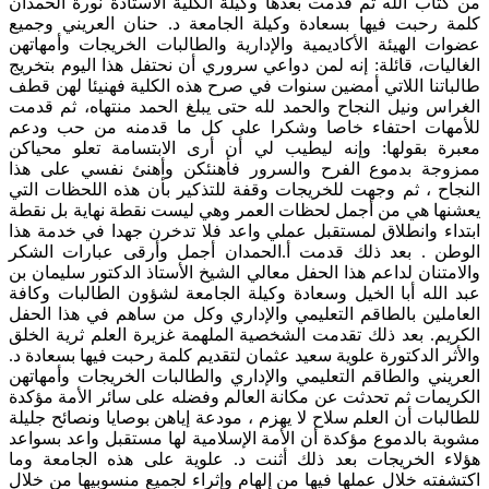
من كتاب الله ثم قدمت بعدها وكيلة الكلية الأستاذة نورة الحمدان
كلمة رحبت فيها بسعادة وكيلة الجامعة د. حنان العريني وجميع
عضوات الهيئة الأكاديمية والإدارية والطالبات الخريجات وأمهاتهن
الغاليات، قائلة: إنه لمن دواعي سروري أن نحتفل هذا اليوم بتخريج
طالباتنا اللاتي أمضين سنوات في صرح هذه الكلية فهنيئا لهن قطف
الغراس ونيل النجاح والحمد لله حتى يبلغ الحمد منتهاه، ثم قدمت
للأمهات احتفاء خاصا وشكرا على كل ما قدمنه من حب ودعم
معبرة بقولها: وإنه ليطيب لي أن أرى الابتسامة تعلو محياكن
ممزوجة بدموع الفرح والسرور فأهنئكن وأهنئ نفسي على هذا
النجاح ، ثم وجهت للخريجات وقفة للتذكير بأن هذه اللحظات التي
يعشنها هي من أجمل لحظات العمر وهي ليست نقطة نهاية بل نقطة
ابتداء وانطلاق لمستقبل عملي واعد فلا تدخرن جهدا في خدمة هذا
الوطن . بعد ذلك قدمت أ.الحمدان أجمل وأرقى عبارات الشكر
والامتنان لداعم هذا الحفل معالي الشيخ الأستاذ الدكتور سليمان بن
عبد الله أبا الخيل وسعادة وكيلة الجامعة لشؤون الطالبات وكافة
العاملين بالطاقم التعليمي والإداري وكل من ساهم في هذا الحفل
الكريم. بعد ذلك تقدمت الشخصية الملهمة غزيرة العلم ثرية الخلق
والأثر الدكتورة علوية سعيد عثمان لتقديم كلمة رحبت فيها بسعادة د.
العريني والطاقم التعليمي والإداري والطالبات الخريجات وأمهاتهن
الكريمات ثم تحدثت عن مكانة العالم وفضله على سائر الأمة مؤكدة
للطالبات أن العلم سلاح لا يهزم ، مودعة إياهن بوصايا ونصائح جليلة
مشوبة بالدموع مؤكدة أن الأمة الإسلامية لها مستقبل واعد بسواعد
هؤلاء الخريجات بعد ذلك أثنت د. علوية على هذه الجامعة وما
اكتشفته خلال عملها فيها من إلهام وإثراء لجميع منسوبيها من خلال