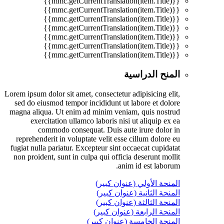
{{mmc.getCurrentTranslation(item.Title)}}
{{mmc.getCurrentTranslation(item.Title)}}
{{mmc.getCurrentTranslation(item.Title)}}
{{mmc.getCurrentTranslation(item.Title)}}
{{mmc.getCurrentTranslation(item.Title)}}
{{mmc.getCurrentTranslation(item.Title)}}
{{mmc.getCurrentTranslation(item.Title)}}
المنح الدراسية
Lorem ipsum dolor sit amet, consectetur adipisicing elit,
sed do eiusmod tempor incididunt ut labore et dolore
magna aliqua. Ut enim ad minim veniam, quis nostrud
exercitation ullamco laboris nisi ut aliquip ex ea
commodo consequat. Duis aute irure dolor in
reprehenderit in voluptate velit esse cillum dolore eu
fugiat nulla pariatur. Excepteur sint occaecat cupidatat
non proident, sunt in culpa qui officia deserunt mollit
anim id est laborum.
المنحة الأولي (عنوان كبير)
المنحة الثانية (عنوان كبير)
المنحة الثالثة (عنوان كبير)
المنحة الرابعة (عنوان كبير)
المنحة الخامسة (عنوان كبير)