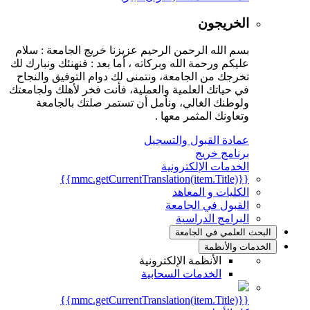
الخريجون
بسم الله الرحمن الرحيم عزيزنا خريج الجامعة : سلام
عليكم ورحمة الله وبركاته ، أما بعد : فنهنئك ونبارك لك
تخرجك من الجامعة، ونتمنى لك دوام التوفيق والنجاح
في حياتك العلمية والعملية، فأنت فخر لأهلك ولجامعتك
ولوطنك الغالي، ونأمل أن تستمر صلتك بالجامعة
وتعاونك المثمر معها .
عمادة القبول والتسجيل
برنامج خريج
الخدمات الإلكترونية
{{mmc.getCurrentTranslation(item.Title)}}
الكليات و المعاهد
القبول في الجامعة
البرامج الدراسية
البحث العلمي في الجامعة
الخدمات والأنظمة
الأنظمة الإلكترونية
الخدمات السحابية
{{mmc.getCurrentTranslation(item.Title)}}