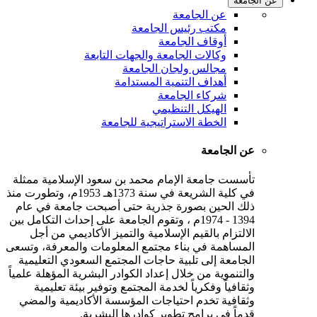
عن الجامعة
عن الجامعة
مكتب رئيس الجامعة
أوقاف الجامعة
وكالات الجامعة والجهات التابعة
مجالس ولجان الجامعة
أهداف التنمية المستدامة
شركاء الجامعة
الهيكل التنظيمي
الخطة الاستراتيجية للجامعة
عن الجامعة
تأسست جامعة الإمام محمد بن سعود الإسلامية ممثلة
في كلية الشريعة في سنة 1373هـ 1953م، وتطورت منذ
ذلك الحين بصورة جذرية حتى أصبحت جامعة في عام
1394 - 1974م ، وتقوم الجامعة على إحداث التكامل بين
الالتزام بالقيم الإسلامية والتميز الأكاديمي من أجل
المساهمة في بناء مجتمع المعلومات والمعرفة، وتسعى
الجامعة إلى تلبية حاجات المجتمع السعودي التعليمية
والتنموية من خلال إعداد الكوادر البشرية المؤهلة علمياً
وثقافياً وفكرياً لخدمة المجتمع وتوفير بيئة تعليمية
وثقافية تخدم احتياجات المؤسسة الأكاديمية والمضي
قدماً في برامج تطوير كوادرها البشرية.