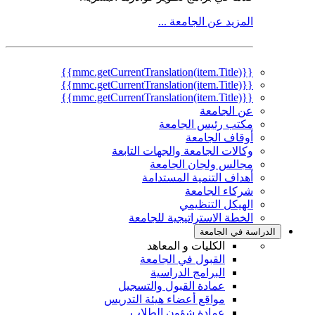
المزيد عن الجامعة ...
{{mmc.getCurrentTranslation(item.Title)}}
{{mmc.getCurrentTranslation(item.Title)}}
{{mmc.getCurrentTranslation(item.Title)}}
عن الجامعة
مكتب رئيس الجامعة
أوقاف الجامعة
وكالات الجامعة والجهات التابعة
مجالس ولجان الجامعة
أهداف التنمية المستدامة
شركاء الجامعة
الهيكل التنظيمي
الخطة الاستراتيجية للجامعة
الدراسة في الجامعة
الكليات و المعاهد
القبول في الجامعة
البرامج الدراسية
عمادة القبول والتسجيل
مواقع أعضاء هيئة التدريس
عمادة شؤون الطلاب