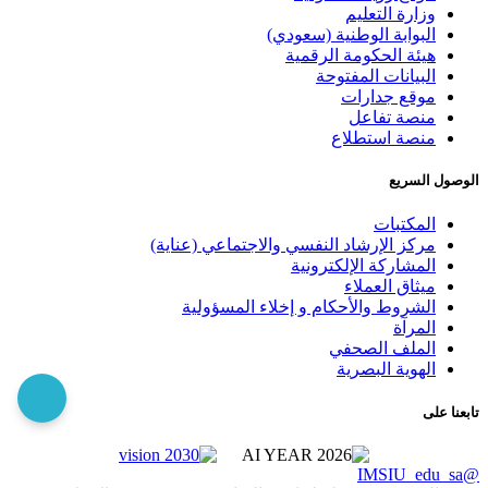
وزارة التعليم
البوابة الوطنية (سعودي)
هيئة الحكومة الرقمية
البيانات المفتوحة
موقع جدارات
منصة تفاعل
منصة استطلاع
الوصول السريع
المكتبات
مركز الإرشاد النفسي والاجتماعي (عناية)
المشاركة الإلكترونية
ميثاق العملاء
الشروط والأحكام و إخلاء المسؤولية
المرآة
الملف الصحفي
الهوية البصرية
تابعنا على
@IMSIU_edu_sa