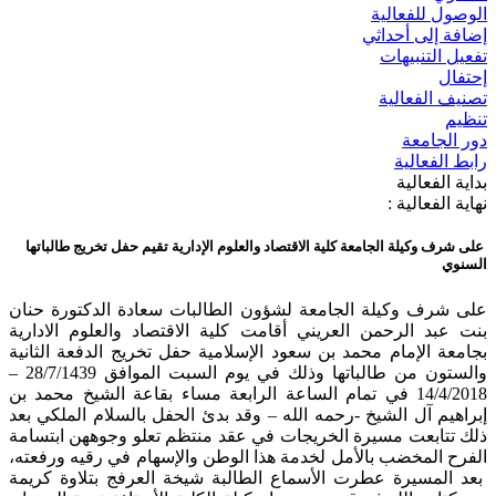
الوصول للفعالية
إضافة إلى أحداثي
تفعيل التنبيهات
إحتفال
تصنيف الفعالية
تنظيم
دور الجامعة
رابط الفعالية
بداية الفعالية
نهاية الفعالية :
على شرف وكيلة الجامعة كلية الاقتصاد والعلوم الإدارية تقيم حفل تخريج طالباتها
السنوي
على شرف وكيلة الجامعة لشؤون الطالبات سعادة الدكتورة حنان
بنت عبد الرحمن العريني أقامت كلية الاقتصاد والعلوم الادارية
بجامعة الإمام محمد بن سعود الإسلامية حفل تخريج الدفعة الثانية
والستون من طالباتها وذلك في يوم السبت الموافق 28/7/1439 –
14/4/2018 في تمام الساعة الرابعة مساء بقاعة الشيخ محمد بن
إبراهيم آل الشيخ -رحمه الله – وقد بدئ الحفل بالسلام الملكي بعد
ذلك تتابعت مسيرة الخريجات في عقد منتظم تعلو وجوههن ابتسامة
الفرح المخضب بالأمل لخدمة هذا الوطن والإسهام في رقيه ورفعته،
بعد المسيرة عطرت الأسماع الطالبة شيخة العرفج بتلاوة كريمة