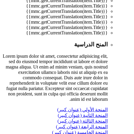
{{mmc.getCurrentTranslation(item.Title)}}
{{mmc.getCurrentTranslation(item.Title)}}
{{mmc.getCurrentTranslation(item.Title)}}
{{mmc.getCurrentTranslation(item.Title)}}
{{mmc.getCurrentTranslation(item.Title)}}
{{mmc.getCurrentTranslation(item.Title)}}
{{mmc.getCurrentTranslation(item.Title)}}
المنح الدراسية
Lorem ipsum dolor sit amet, consectetur adipisicing elit,
sed do eiusmod tempor incididunt ut labore et dolore
magna aliqua. Ut enim ad minim veniam, quis nostrud
exercitation ullamco laboris nisi ut aliquip ex ea
commodo consequat. Duis aute irure dolor in
reprehenderit in voluptate velit esse cillum dolore eu
fugiat nulla pariatur. Excepteur sint occaecat cupidatat
non proident, sunt in culpa qui officia deserunt mollit
anim id est laborum.
المنحة الأولي (عنوان كبير)
المنحة الثانية (عنوان كبير)
المنحة الثالثة (عنوان كبير)
المنحة الرابعة (عنوان كبير)
المنحة الخامسة (عنوان كبير)