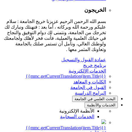
الخريجون
بسم الله الرحمن الرحيم عزيزنا خريج الجامعة : سلام
عليكم ورحمة الله وبركاته ، أما بعد : فنهنئك ونبارك لك
تخرجك من الجامعة، ونتمنى لك دوام التوفيق والنجاح
في حياتك العلمية والعملية، فأنت فخر لأهلك ولجامعتك
ولوطنك الغالي، ونأمل أن تستمر صلتك بالجامعة
وتعاونك المثمر معها .
عمادة القبول والتسجيل
برنامج خريج
الخدمات الإلكترونية
{{mmc.getCurrentTranslation(item.Title)}}
الكليات و المعاهد
القبول في الجامعة
البرامج الدراسية
البحث العلمي في الجامعة
الخدمات والأنظمة
الأنظمة الإلكترونية
الخدمات السحابية
{{mmc.getCurrentTranslation(item.Title)}}