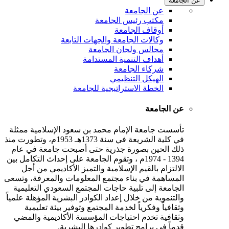
عن الجامعة
عن الجامعة
مكتب رئيس الجامعة
أوقاف الجامعة
وكالات الجامعة والجهات التابعة
مجالس ولجان الجامعة
أهداف التنمية المستدامة
شركاء الجامعة
الهيكل التنظيمي
الخطة الاستراتيجية للجامعة
عن الجامعة
تأسست جامعة الإمام محمد بن سعود الإسلامية ممثلة
في كلية الشريعة في سنة 1373هـ 1953م، وتطورت منذ
ذلك الحين بصورة جذرية حتى أصبحت جامعة في عام
1394 - 1974م ، وتقوم الجامعة على إحداث التكامل بين
الالتزام بالقيم الإسلامية والتميز الأكاديمي من أجل
المساهمة في بناء مجتمع المعلومات والمعرفة، وتسعى
الجامعة إلى تلبية حاجات المجتمع السعودي التعليمية
والتنموية من خلال إعداد الكوادر البشرية المؤهلة علمياً
وثقافياً وفكرياً لخدمة المجتمع وتوفير بيئة تعليمية
وثقافية تخدم احتياجات المؤسسة الأكاديمية والمضي
قدماً في برامج تطوير كوادرها البشرية.