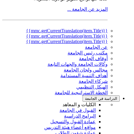
المزيد عن الجامعة ...
{{mmc.getCurrentTranslation(item.Title)}}
{{mmc.getCurrentTranslation(item.Title)}}
{{mmc.getCurrentTranslation(item.Title)}}
عن الجامعة
مكتب رئيس الجامعة
أوقاف الجامعة
وكالات الجامعة والجهات التابعة
مجالس ولجان الجامعة
أهداف التنمية المستدامة
شركاء الجامعة
الهيكل التنظيمي
الخطة الاستراتيجية للجامعة
الدراسة في الجامعة
الكليات و المعاهد
القبول في الجامعة
البرامج الدراسية
عمادة القبول والتسجيل
مواقع أعضاء هيئة التدريس
عمادة شؤون الطلاب