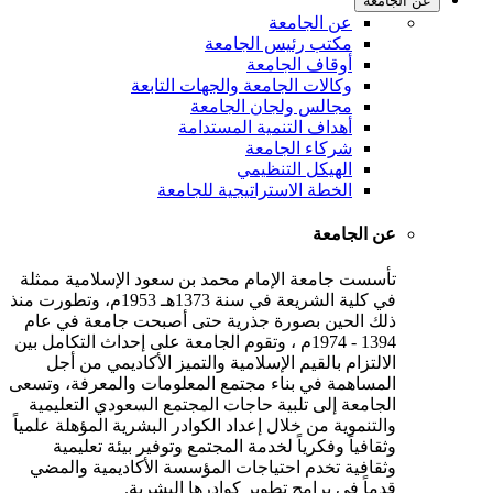
عن الجامعة
عن الجامعة
مكتب رئيس الجامعة
أوقاف الجامعة
وكالات الجامعة والجهات التابعة
مجالس ولجان الجامعة
أهداف التنمية المستدامة
شركاء الجامعة
الهيكل التنظيمي
الخطة الاستراتيجية للجامعة
عن الجامعة
تأسست جامعة الإمام محمد بن سعود الإسلامية ممثلة
في كلية الشريعة في سنة 1373هـ 1953م، وتطورت منذ
ذلك الحين بصورة جذرية حتى أصبحت جامعة في عام
1394 - 1974م ، وتقوم الجامعة على إحداث التكامل بين
الالتزام بالقيم الإسلامية والتميز الأكاديمي من أجل
المساهمة في بناء مجتمع المعلومات والمعرفة، وتسعى
الجامعة إلى تلبية حاجات المجتمع السعودي التعليمية
والتنموية من خلال إعداد الكوادر البشرية المؤهلة علمياً
وثقافياً وفكرياً لخدمة المجتمع وتوفير بيئة تعليمية
وثقافية تخدم احتياجات المؤسسة الأكاديمية والمضي
قدماً في برامج تطوير كوادرها البشرية.