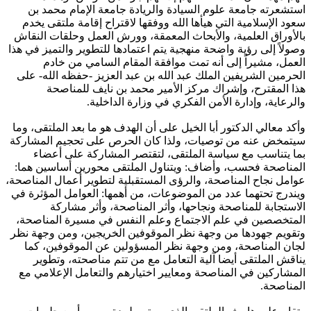
استشعرته جامعة علوم السيادة والريادة جامعة الإمام محمد بن
سعود الإسلامية التي هيأها الله ووفقها لاقتراح إقامة ملتقى يخدم
بالأوراق العلمية، والأبحاث المعمقة، وورش العمل وحلقات النقاش
وصولاً إلى رؤية واضحة منهجية يتم اعتمادها للتطوير والتميز في هذا
العمل، مشيراً إلى أنه تمت موافقة المقام السامي من خادم
الحرمين الشريفين الملك عبد الله بن عبد العزيز -حفظه الله- على
هذا المقترح، وإشراك مركز الأمير محمد بن نايف للمناصحة
والرعاية، وإدارة الأمن الفكري في وزارة الداخلية.
وأكد معالي الدكتور أبا الخيل على أن الهدف هو ما بعد الملتقى، وما
سيتمخض عنه من توصيات، ولذا كان الحرص على تحجيم المشاركة
بما يتناسب مع سياسة الملتقى، لتقتصر المشاركة على أعضاء
المناصحة فحسب، وأضاف: ويتناول الملتقى محورين أساسين هما:
عوامل نجاح المناصحة، والرؤى المستقبلية لتطوير أعمال المناصحة،
ويندرج تحتهما عدد من الموضوعات، من أهمها: العوامل المؤثرة في
الاستجابة للمناصحة ونجاحها، وأثر المناصحة، وأثر مشاركة
المتخصصين في علم الاجتماع وعلم النفس في مسيرة المناصحة،
وتقويم جهودها من وجهة نظر الموقوفين الخريجين، ومن وجهة نظر
لجان المناصحة، ومن وجهة نظر المسؤولين عن الموقوفين، كما
يناقش الملتقى أيضا آلية التعامل مع من تتم مناصحته، وتطوير
المشاركين في المناصحة ومعايير اختيارهم والتعامل الإعلامي مع
المناصحة.