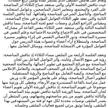
وتقام على هامش الملتقى الذي يستمر لمدة يومين أربع جلسات،
حيث تناقش الجلسة الأولى والتي ستعقد صباح الثلاثاء أثر المناصحة
على الفرد والمجتمع، ومعايير اختيار المناصحين، وعوامل استجابة
المناصَح، والتأصيل الشرعي للمناصحة وأهدافها، كما تناقش الجلسة
الثانية والتي تعقد ظهر الثلاثاء العوامل المؤثرة في نجاح المناصحة،
ومقياس التراجع الفكري وصفات عضو لجنة المناصحة، بينما تناقش
الجلسة الثالثة والتي ستعقد عصر الثلاثاء بنفس القاعة أثر مشاركة
المتخصصين في علم الاجتماع والخدمة الاجتماعية وعلم النفس في
مسيرة المناصحة، ودور الأخصائي النفسي في إثراء وتطوير مسيرة
المناصحة، واستطلاع آراء أعضاء وعضوات هيئة التدريس حول
العوامل المؤثرة في الاستجابة للمناصحة، ووسائل التعامل معها .
وتعقد الجلسة الرابعة من الملتقى مساء الثلاثاء إذ تناقش المناصحة:
رؤية في منهج الاتصال وغايته، وأثر التواصل الفاعل بين لجان
المناصحة مع شرائح المجتمع في تطوير أعمالها، والمعالجة الصحفية
لبرامج المناصحة والرعاية في الصحف السعودية، والتعامل الإعلامي
مع المناصحة، وكيفية التعامل مع المناصح والرؤية المستقبلية
لتطوير أعمال المناصحة، ويقام على هامش المؤتمر ثلاث ورش
عمل متزامنة بالقاعة المستديرة يوم الأربعاء، وتغطي كل ورشة منها
موضوعا عن تقويم المناصحة، إذ تناقش الورشة الأولى تقويم أعضاء
لجان المناصحة، بينما الورشة الثانية تناقش تقويم بيئة المناصحة
والثالثة تناقش تقويم من يتم مناصحتهم وشبهاتهم، ومن المنتظر أن
يصدر الملتقى توصيات محددة لكل جهة أو فئة من المستهدفين بهذا
الملتقى، وأيضا توثيق مرئي لجميع فعاليات الملتقى وجلساته