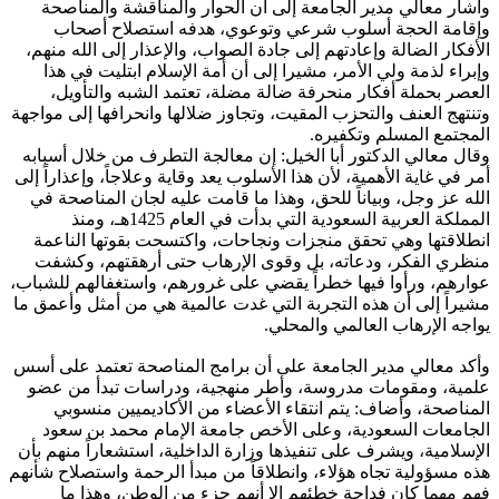
وأشار معالي مدير الجامعة إلى أن الحوار والمناقشة والمناصحة
وإقامة الحجة أسلوب شرعي وتوعوي، هدفه استصلاح أصحاب
الأفكار الضالة وإعادتهم إلى جادة الصواب، والإعذار إلى الله منهم،
وإبراء لذمة ولي الأمر، مشيرا إلى أن أمة الإسلام ابتليت في هذا
العصر بحملة أفكار منحرفة ضالة مضلة، تعتمد الشبه والتأويل،
وتنتهج العنف والتحزب المقيت، وتجاوز ضلالها وانحرافها إلى مواجهة
المجتمع المسلم وتكفيره.
وقال معالي الدكتور أبا الخيل: إن معالجة التطرف من خلال أسبابه
أمر في غاية الأهمية، لأن هذا الأسلوب يعد وقاية وعلاجاً، وإعذاراً إلى
الله عز وجل، وبياناً للحق، وهذا ما قامت عليه لجان المناصحة في
المملكة العربية السعودية التي بدأت في العام 1425هـ، ومنذ
انطلاقتها وهي تحقق منجزات ونجاحات، واكتسحت بقوتها الناعمة
منظري الفكر، ودعاته، بل وقوى الإرهاب حتى أرهقتهم، وكشفت
عوارهم، ورأوا فيها خطراً يقضي على غرورهم، واستغفالهم للشباب،
مشيراً إلى أن هذه التجربة التي غدت عالمية هي من أمثل وأعمق ما
يواجه الإرهاب العالمي والمحلي.
وأكد معالي مدير الجامعة على أن برامج المناصحة تعتمد على أسس
علمية، ومقومات مدروسة، وأطر منهجية، ودراسات تبدأ من عضو
المناصحة، وأضاف: يتم انتقاء الأعضاء من الأكاديميين منسوبي
الجامعات السعودية، وعلى الأخص جامعة الإمام محمد بن سعود
الإسلامية، ويشرف على تنفيذها وزارة الداخلية، استشعاراً منهم بأن
هذه مسؤولية تجاه هؤلاء، وانطلاقاً من مبدأ الرحمة واستصلاح شأنهم
فهم مهما كان فداحة خطئهم إلا أنهم جزء من الوطن، وهذا ما