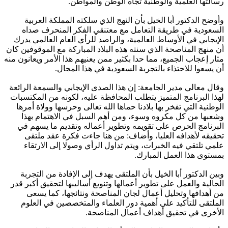
رسالتها العلمية والوطنية تجاه الوطن والمواطن.
وأوضح الدكتور أبا الخيل بأن النهج الذي سلكته المملكة العربية
السعودية في طريقة التعامل مع معتنقي الفكر المنحرف صداه
الإيجابي في الأوساط العالمية، والراصد للرأي العام العالمي يدرك
أن منهج المناصحة الذي سنته هذه البلاد المباركة مع الموقوفين كان
مثار إعجاب الجميع، مما حدا بكثير ممن يعنيهم هذا الأمر ويعانون منه
أن يسعوا للاحتذاء بالتجربة السعودية في هذا المجال.
وقال معالي مدير الجامعة: إن هذا الصدى الإيجابي والسمعة الرائعة
لهذا البرنامج المتميز يتطلب المحافظة عليه، لكونه من المكتسبات
الوطنية التي تفخر بها بلادنا حماها الله تعالى وحرسها وولاة أمرها
وشعبها من كل مكروه وسوء، ومن أهم السبل في الاهتمام بهذا
البرنامج الحرص على تقويمه وتطوير أعماله وتقديم ما يسهم في
تحقيقه لأهدافه العليا، وأضاف: من هنا جاءت فكرة عقد ملتقى
علمي تلتقي فيه الخبرات، ويتم تداول الرأي وصولا إلى الارتقاء
بمستوى هذا العمل المبارك.
وبين الدكتور أبا الخيل بأن الملتقى يهدف إلى الإفادة من التجربة
الحالية والعمل على تطوير أعمالها وتنويع أساليبها لتحقيق أكبر قدر
من أهدافها وتحليل أعمال لجان المناصحة ونتائجها، كما يسعى
الملتقى للتأكيد على أهمية دور العلماء والمتخصصين في العلوم
الأخرى في تحقيق أهداف أعمال المناصحة.