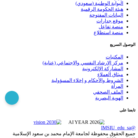
البوابة الوطنية (سعودي)
هيئة الحكومة الرقمية
البيانات المفتوحة
موقع جدارات
منصة تفاعل
منصة استطلاع
الوصول السريع
المكتبات
مركز الإرشاد النفسي والاجتماعي (عناية)
المشاركة الإلكترونية
ميثاق العملاء
الشروط والأحكام و إخلاء المسؤولية
المرآة
الملف الصحفي
الهوية البصرية
تابعنا على
@IMSIU_edu_sa
جميع الحقوق محفوظة لجامعة الإمام محمد بن سعود الإسلامية