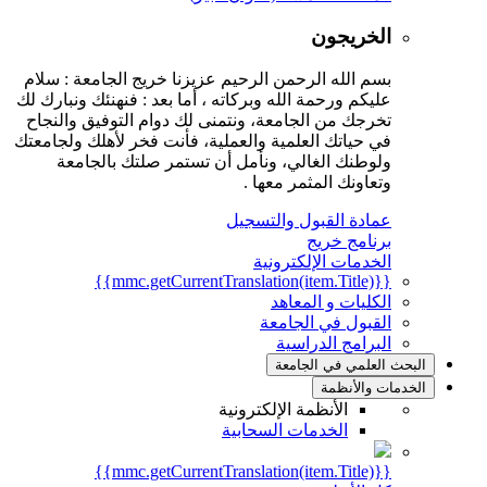
الخريجون
بسم الله الرحمن الرحيم عزيزنا خريج الجامعة : سلام
عليكم ورحمة الله وبركاته ، أما بعد : فنهنئك ونبارك لك
تخرجك من الجامعة، ونتمنى لك دوام التوفيق والنجاح
في حياتك العلمية والعملية، فأنت فخر لأهلك ولجامعتك
ولوطنك الغالي، ونأمل أن تستمر صلتك بالجامعة
وتعاونك المثمر معها .
عمادة القبول والتسجيل
برنامج خريج
الخدمات الإلكترونية
{{mmc.getCurrentTranslation(item.Title)}}
الكليات و المعاهد
القبول في الجامعة
البرامج الدراسية
البحث العلمي في الجامعة
الخدمات والأنظمة
الأنظمة الإلكترونية
الخدمات السحابية
{{mmc.getCurrentTranslation(item.Title)}}