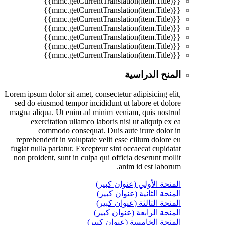
{{mmc.getCurrentTranslation(item.Title)}}
{{mmc.getCurrentTranslation(item.Title)}}
{{mmc.getCurrentTranslation(item.Title)}}
{{mmc.getCurrentTranslation(item.Title)}}
{{mmc.getCurrentTranslation(item.Title)}}
{{mmc.getCurrentTranslation(item.Title)}}
{{mmc.getCurrentTranslation(item.Title)}}
المنح الدراسية
Lorem ipsum dolor sit amet, consectetur adipisicing elit,
sed do eiusmod tempor incididunt ut labore et dolore
magna aliqua. Ut enim ad minim veniam, quis nostrud
exercitation ullamco laboris nisi ut aliquip ex ea
commodo consequat. Duis aute irure dolor in
reprehenderit in voluptate velit esse cillum dolore eu
fugiat nulla pariatur. Excepteur sint occaecat cupidatat
non proident, sunt in culpa qui officia deserunt mollit
anim id est laborum.
المنحة الأولي (عنوان كبير)
المنحة الثانية (عنوان كبير)
المنحة الثالثة (عنوان كبير)
المنحة الرابعة (عنوان كبير)
المنحة الخامسة (عنوان كبير)