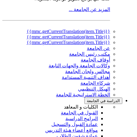
المزيد عن الجامعة ...
{{mmc.getCurrentTranslation(item.Title)}}
{{mmc.getCurrentTranslation(item.Title)}}
{{mmc.getCurrentTranslation(item.Title)}}
عن الجامعة
مكتب رئيس الجامعة
أوقاف الجامعة
وكالات الجامعة والجهات التابعة
مجالس ولجان الجامعة
أهداف التنمية المستدامة
شركاء الجامعة
الهيكل التنظيمي
الخطة الاستراتيجية للجامعة
الدراسة في الجامعة
الكليات و المعاهد
القبول في الجامعة
البرامج الدراسية
عمادة القبول والتسجيل
مواقع أعضاء هيئة التدريس
عمادة شؤون الطلاب