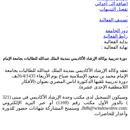
إضافة إلى أحداثي
تفعيل التنبيهات
تصنيف الفعالية
دور الجامعة
رابط الفعالية
بداية الفعالية
نهاية الفعالية :
دورة تدريبية بوكالة الإرشاد الأكاديمي بمدينة الملك عبدالله للطالبات بجامعة الإمام
​تعقد وكالة الإرشاد الأكاديمي بمدينة الملك عبدالله للطالبات بجامعة
الإمام محمد بن سعود الإسلامية صباح يوم الأربعاء 26/4/1435هـ،
دورة تدريبية تلقيها الدكتورة اناس المصري بعنوان (الأفكار
اللامنطقية الإحدى عشرة).
وسيكون التسجيل لدى مكتب وحدة الإرشاد الأكاديمي في مبنى (321
) بالدور الأول مكتب رقم (1169) أو عبر البريد الإلكتروني
:fhfh@windowslive.com، وستمنح المشاركة شهادات حضور للدورة
وأعذار للحاضرات.