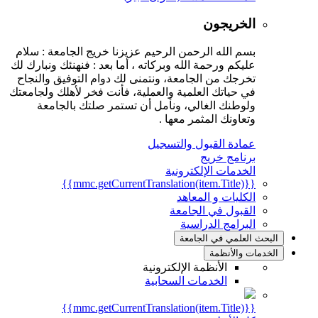
الخريجون
بسم الله الرحمن الرحيم عزيزنا خريج الجامعة : سلام
عليكم ورحمة الله وبركاته ، أما بعد : فنهنئك ونبارك لك
تخرجك من الجامعة، ونتمنى لك دوام التوفيق والنجاح
في حياتك العلمية والعملية، فأنت فخر لأهلك ولجامعتك
ولوطنك الغالي، ونأمل أن تستمر صلتك بالجامعة
وتعاونك المثمر معها .
عمادة القبول والتسجيل
برنامج خريج
الخدمات الإلكترونية
{{mmc.getCurrentTranslation(item.Title)}}
الكليات و المعاهد
القبول في الجامعة
البرامج الدراسية
البحث العلمي في الجامعة
الخدمات والأنظمة
الأنظمة الإلكترونية
الخدمات السحابية
{{mmc.getCurrentTranslation(item.Title)}}