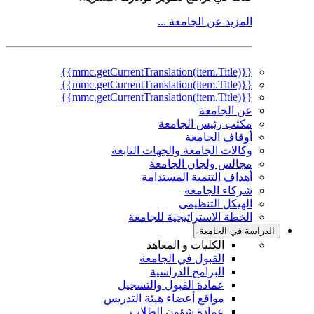
المزيد عن الجامعة ...
{{mmc.getCurrentTranslation(item.Title)}}
{{mmc.getCurrentTranslation(item.Title)}}
{{mmc.getCurrentTranslation(item.Title)}}
عن الجامعة
مكتب رئيس الجامعة
أوقاف الجامعة
وكالات الجامعة والجهات التابعة
مجالس ولجان الجامعة
أهداف التنمية المستدامة
شركاء الجامعة
الهيكل التنظيمي
الخطة الاستراتيجية للجامعة
الدراسة في الجامعة
الكليات و المعاهد
القبول في الجامعة
البرامج الدراسية
عمادة القبول والتسجيل
مواقع أعضاء هيئة التدريس
عمادة شؤون الطلاب