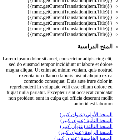
{{mmc.getCurrentTranslation(item.Title)}}
{{mmc.getCurrentTranslation(item.Title)}}
{{mmc.getCurrentTranslation(item.Title)}}
{{mmc.getCurrentTranslation(item.Title)}}
{{mmc.getCurrentTranslation(item.Title)}}
{{mmc.getCurrentTranslation(item.Title)}}
{{mmc.getCurrentTranslation(item.Title)}}
المنح الدراسية
Lorem ipsum dolor sit amet, consectetur adipisicing elit,
sed do eiusmod tempor incididunt ut labore et dolore
magna aliqua. Ut enim ad minim veniam, quis nostrud
exercitation ullamco laboris nisi ut aliquip ex ea
commodo consequat. Duis aute irure dolor in
reprehenderit in voluptate velit esse cillum dolore eu
fugiat nulla pariatur. Excepteur sint occaecat cupidatat
non proident, sunt in culpa qui officia deserunt mollit
anim id est laborum.
المنحة الأولي (عنوان كبير)
المنحة الثانية (عنوان كبير)
المنحة الثالثة (عنوان كبير)
المنحة الرابعة (عنوان كبير)
المنحة الخامسة (عنوان كبير)