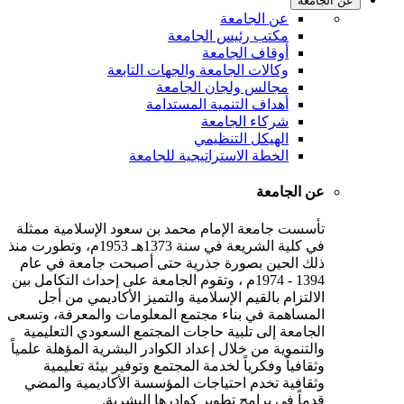
عن الجامعة
عن الجامعة
مكتب رئيس الجامعة
أوقاف الجامعة
وكالات الجامعة والجهات التابعة
مجالس ولجان الجامعة
أهداف التنمية المستدامة
شركاء الجامعة
الهيكل التنظيمي
الخطة الاستراتيجية للجامعة
عن الجامعة
تأسست جامعة الإمام محمد بن سعود الإسلامية ممثلة
في كلية الشريعة في سنة 1373هـ 1953م، وتطورت منذ
ذلك الحين بصورة جذرية حتى أصبحت جامعة في عام
1394 - 1974م ، وتقوم الجامعة على إحداث التكامل بين
الالتزام بالقيم الإسلامية والتميز الأكاديمي من أجل
المساهمة في بناء مجتمع المعلومات والمعرفة، وتسعى
الجامعة إلى تلبية حاجات المجتمع السعودي التعليمية
والتنموية من خلال إعداد الكوادر البشرية المؤهلة علمياً
وثقافياً وفكرياً لخدمة المجتمع وتوفير بيئة تعليمية
وثقافية تخدم احتياجات المؤسسة الأكاديمية والمضي
قدماً في برامج تطوير كوادرها البشرية.