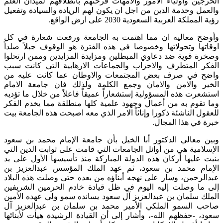
الخرجين وأولياء الامور والامهات فرحتهم بانطلاقهم لميدان العلم
والعمل وخدمة الدين من اجل ان يكون لهم الريادة والسيادة وتفعيل
رؤية المملكة العربية السعودية 2030 على ارض الواقع.
‎وأوضح معاليه ان مما اهتمت به الجامعة ورفعت شعارة في كل
اوقاتها وتحولاتها وخصوصا في هذه الفترة هو الوقوف جبلاً صلداً
وصخرة قوية ضد دعاوي المبطلين ومزايدة المزايدين وممن ارتحلوا
الفكر المتطرف والاحزاب والجماعات الارهابية التي كانت سبب
واضح في صرف بعض المجتمعات والاوطان عما كانت عليه من
الخير والامن والامان وجمع الكلمة ولذلك فان جامعة الامام
استشعرت هذه المسؤولية إستشعاراً عميقاً فاعلاً من خلال ما تؤديه
وما تقوم به من أعمال وجهود علمية كلها منطلقة مما يخدم الفكر
للعقول الناشئة ذكورا وإناثاً الامر الذي معه اصبحت هذه الجامعة بيت
خبرة في هذا المجال.
‎وبين معالي الدكتور أبا الخيل بأن جامعة الإمام محمد بن سعود
الإسلامية هي من أوائل الجامعات التي قامت على ثوابت الدين التي
بنيت عليها أركان هذه الدولة المباركة منذ تأسيسها الأول على يد
الإمام محمد بن سعود، ثم عهد الملك المؤسس عبدالعزيز بن
عبدالرحمن، وسار على نهجه أبناؤه من بعده حتى وصلت هذه البلاد
إلى ما وصلت إليه اليوم في ظل قيادة خادم الحرمين الشريفين
الملك سلمان بن عبدالعزيز آل سعود يسانده سمو ولي عهده الأمين
صاحب السمو الملكي الأمير محمد بن سلمان بن عبدالعزيز آل
سعود، -حفظهم الله-، وأشار إلى أن القيادة الرشيدة هيأت لأبنائها