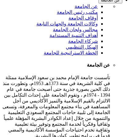
عن الجامعة
عن الجامعة
مكتب رئيس الجامعة
أوقاف الجامعة
وكالات الجامعة والجهات التابعة
مجالس ولجان الجامعة
أهداف التنمية المستدامة
شركاء الجامعة
الهيكل التنظيمي
الخطة الاستراتيجية للجامعة
عن الجامعة
تأسست جامعة الإمام محمد بن سعود الإسلامية ممثلة
في كلية الشريعة في سنة 1373هـ 1953م، وتطورت منذ
ذلك الحين بصورة جذرية حتى أصبحت جامعة في عام
1394 - 1974م ، وتقوم الجامعة على إحداث التكامل بين
الالتزام بالقيم الإسلامية والتميز الأكاديمي من أجل
المساهمة في بناء مجتمع المعلومات والمعرفة، وتسعى
الجامعة إلى تلبية حاجات المجتمع السعودي التعليمية
والتنموية من خلال إعداد الكوادر البشرية المؤهلة علمياً
وثقافياً وفكرياً لخدمة المجتمع وتوفير بيئة تعليمية
وثقافية تخدم احتياجات المؤسسة الأكاديمية والمضي
قدماً في برامج تطوير كوادرها البشرية.