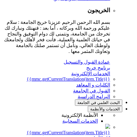
الخريجون
بسم الله الرحمن الرحيم عزيزنا خريج الجامعة : سلام
عليكم ورحمة الله وبركاته ، أما بعد : فنهنئك ونبارك لك
تخرجك من الجامعة، ونتمنى لك دوام التوفيق والنجاح
في حياتك العلمية والعملية، فأنت فخر لأهلك ولجامعتك
ولوطنك الغالي، ونأمل أن تستمر صلتك بالجامعة
وتعاونك المثمر معها .
عمادة القبول والتسجيل
برنامج خريج
الخدمات الإلكترونية
{{mmc.getCurrentTranslation(item.Title)}}
الكليات و المعاهد
القبول في الجامعة
البرامج الدراسية
البحث العلمي في الجامعة
الخدمات والأنظمة
الأنظمة الإلكترونية
الخدمات السحابية
{{mmc.getCurrentTranslation(item.Title)}}