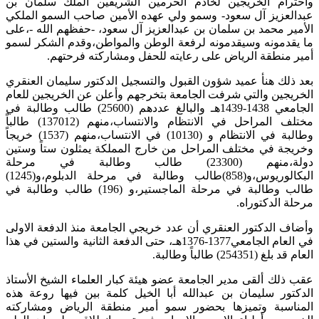
واحترام الخريجين لخادم الحرمين الشريفين الملك سلمان بن
عبدالعزيز آل سعود- وسمو ولي عهده الأمين صاحب السمو الملكي
الأمير محمد بن سلمان بن عبدالعزيز آل سعود، -حفظهم الله -،على
ما يقدمونه وسيقدمونه لرفعة الوطن والمواطن،وقدم الشكر لسمو
أمير منطقة الرياض على رعايته للحفل ومشاركته فرحتهم.
‎بعد ذلك هنأ عميد شؤون القبول والتسجيل الدكتور سليمان العنقري
الخريجين والتي شرفت الجامعة بتخرجهم وأعلن عن الخريجين للعام
الجامعي 1438-1439هـ والبالغ عددهم (25600) طالب وطالبة في
مختلف المراحل في الانتظام والانتساب،منهم (137012) طالباً
وطالبة في الانتظام و (10130) في الانتساب،منهم (1537) خريجاً
وخريجة في مختلف المراحل من خارج المملكة يمثلون ستاً وستين
دولة،منهم (23300) طالب وطالبة في مرحلة
البكالوريوس،و(858)طالب وطالبة في مرحلة الدبلوم،و(1245)
طالب وطالبة في مرحلة الماجستير،و (196) طالب وطالبة في
مرحلة الدكتوراه.
‎وأضاف الدكتور العنقري أن عدد خريجي الجامعة منذ الدفعة الاولى
في العام الجامعي1377-1376هـ، حتى الدفعة الثانية والستين في هذا
العام قد بلغ (254351) طالباً وطالبة.
‎عقب ذلك ألقى مدير الجامعة عضو هيئة كبار العلماء الشيخ الأستاذ
الدكتور سليمان بن عبدالله أبا الخيل كلمة بين فيها روعة هذه
المناسبة وتميزها بحضور سمو أمير منطقة الرياض ومشاركته