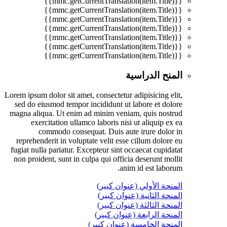
{{mmc.getCurrentTranslation(item.Title)}}
{{mmc.getCurrentTranslation(item.Title)}}
{{mmc.getCurrentTranslation(item.Title)}}
{{mmc.getCurrentTranslation(item.Title)}}
{{mmc.getCurrentTranslation(item.Title)}}
{{mmc.getCurrentTranslation(item.Title)}}
{{mmc.getCurrentTranslation(item.Title)}}
المنح الدراسية
Lorem ipsum dolor sit amet, consectetur adipisicing elit,
sed do eiusmod tempor incididunt ut labore et dolore
magna aliqua. Ut enim ad minim veniam, quis nostrud
exercitation ullamco laboris nisi ut aliquip ex ea
commodo consequat. Duis aute irure dolor in
reprehenderit in voluptate velit esse cillum dolore eu
fugiat nulla pariatur. Excepteur sint occaecat cupidatat
non proident, sunt in culpa qui officia deserunt mollit
anim id est laborum.
المنحة الأولي (عنوان كبير)
المنحة الثانية (عنوان كبير)
المنحة الثالثة (عنوان كبير)
المنحة الرابعة (عنوان كبير)
المنحة الخامسة (عنوان كبير)