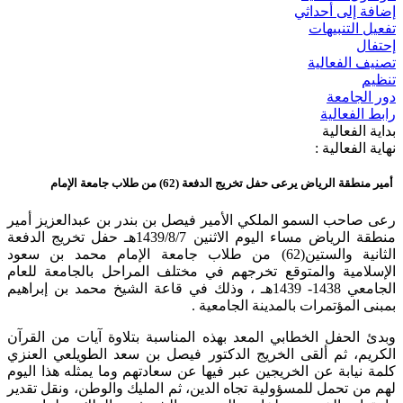
إضافة إلى أحداثي
تفعيل التنبيهات
إحتفال
تصنيف الفعالية
تنظيم
دور الجامعة
رابط الفعالية
بداية الفعالية
نهاية الفعالية :
أمير منطقة الرياض يرعى حفل تخريج الدفعة (62) من طلاب جامعة الإمام
رعى صاحب السمو الملكي الأمير فيصل بن بندر بن عبدالعزيز أمير
منطقة الرياض مساء اليوم الاثنين 1439/8/7هـ حفل تخريج الدفعة
الثانية والستين(62) من طلاب جامعة الإمام محمد بن سعود
الإسلامية والمتوقع تخرجهم في مختلف المراحل بالجامعة للعام
الجامعي 1438- 1439هـ ، وذلك في قاعة الشيخ محمد بن إبراهيم
بمبنى المؤتمرات بالمدينة الجامعية .
‎وبدئ الحفل الخطابي المعد بهذه المناسبة بتلاوة آيات من القرآن
الكريم، ثم ألقى الخريج الدكتور فيصل بن سعد الطويلعي العنزي
كلمة نيابة عن الخريجين عبر فيها عن سعادتهم وما يمثله هذا اليوم
لهم من تحمل للمسؤولية تجاه الدين، ثم المليك والوطن، ونقل تقدير