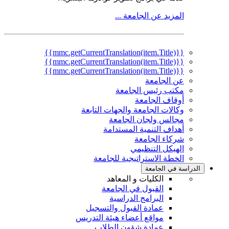
المزيد عن الجامعة ...
{{mmc.getCurrentTranslation(item.Title)}}
{{mmc.getCurrentTranslation(item.Title)}}
{{mmc.getCurrentTranslation(item.Title)}}
عن الجامعة
مكتب رئيس الجامعة
أوقاف الجامعة
وكالات الجامعة والجهات التابعة
مجالس ولجان الجامعة
أهداف التنمية المستدامة
شركاء الجامعة
الهيكل التنظيمي
الخطة الاستراتيجية للجامعة
الدراسة في الجامعة
الكليات و المعاهد
القبول في الجامعة
البرامج الدراسية
عمادة القبول والتسجيل
مواقع أعضاء هيئة التدريس
عمادة شؤون الطلاب