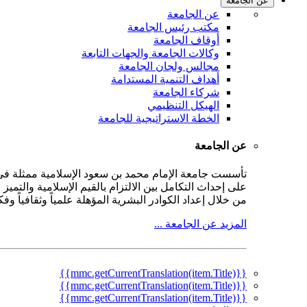
عن الجامعة
عن الجامعة
مكتب رئيس الجامعة
أوقاف الجامعة
وكالات الجامعة والجهات التابعة
مجالس ولجان الجامعة
أهداف التنمية المستدامة
شركاء الجامعة
الهيكل التنظيمي
الخطة الاستراتيجية للجامعة
عن الجامعة
على إحداث التكامل بين الالتزام بالقيم الإسلامية والتمي
من خلال إعداد الكوادر البشرية المؤهلة علمياً وثقافياً و
المزيد عن الجامعة ...
{{mmc.getCurrentTranslation(item.Title)}}
{{mmc.getCurrentTranslation(item.Title)}}
{{mmc.getCurrentTranslation(item.Title)}}