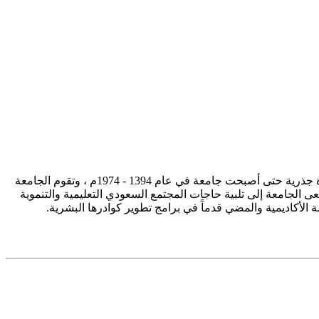
تأسست جامعة الإمام محمد بن سعود الإسلامية ممثلة في كلية الشريعة في سنة 1373هـ 1953م، وتطورت منذ ذلك الحين بصورة جذرية حتى أصبحت جامعة في عام 1394 - 1974م ، وتقوم الجامعة
ى الجامعة إلى تلبية حاجات المجتمع السعودي التعليمية والتنموية
سة الأكاديمية والمضي قدماً في برامج تطوير كوادرها البشرية.