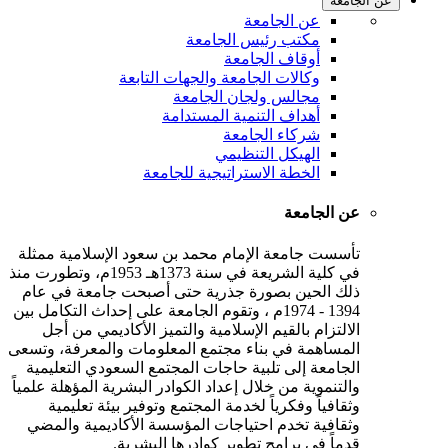
عن الجامعة
عن الجامعة
مكتب رئيس الجامعة
أوقاف الجامعة
وكالات الجامعة والجهات التابعة
مجالس ولجان الجامعة
أهداف التنمية المستدامة
شركاء الجامعة
الهيكل التنظيمي
الخطة الاستراتيجية للجامعة
عن الجامعة
تأسست جامعة الإمام محمد بن سعود الإسلامية ممثلة
في كلية الشريعة في سنة 1373هـ 1953م، وتطورت منذ
ذلك الحين بصورة جذرية حتى أصبحت جامعة في عام
1394 - 1974م ، وتقوم الجامعة على إحداث التكامل بين
الالتزام بالقيم الإسلامية والتميز الأكاديمي من أجل
المساهمة في بناء مجتمع المعلومات والمعرفة، وتسعى
الجامعة إلى تلبية حاجات المجتمع السعودي التعليمية
والتنموية من خلال إعداد الكوادر البشرية المؤهلة علمياً
وثقافياً وفكرياً لخدمة المجتمع وتوفير بيئة تعليمية
وثقافية تخدم احتياجات المؤسسة الأكاديمية والمضي
قدماً في برامج تطوير كوادرها البشرية.