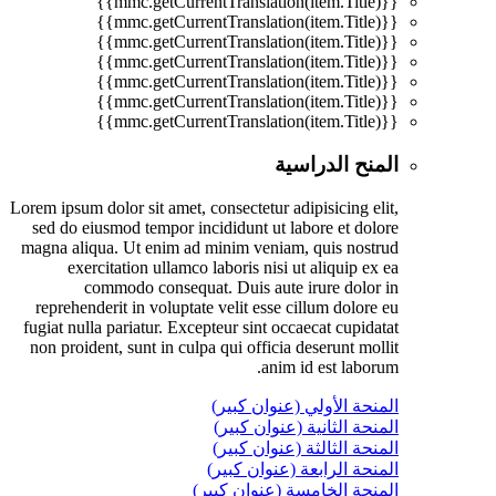
{{mmc.getCurrentTranslation(item.Title)}}
{{mmc.getCurrentTranslation(item.Title)}}
{{mmc.getCurrentTranslation(item.Title)}}
{{mmc.getCurrentTranslation(item.Title)}}
{{mmc.getCurrentTranslation(item.Title)}}
{{mmc.getCurrentTranslation(item.Title)}}
{{mmc.getCurrentTranslation(item.Title)}}
المنح الدراسية
Lorem ipsum dolor sit amet, consectetur adipisicing elit,
sed do eiusmod tempor incididunt ut labore et dolore
magna aliqua. Ut enim ad minim veniam, quis nostrud
exercitation ullamco laboris nisi ut aliquip ex ea
commodo consequat. Duis aute irure dolor in
reprehenderit in voluptate velit esse cillum dolore eu
fugiat nulla pariatur. Excepteur sint occaecat cupidatat
non proident, sunt in culpa qui officia deserunt mollit
anim id est laborum.
المنحة الأولي (عنوان كبير)
المنحة الثانية (عنوان كبير)
المنحة الثالثة (عنوان كبير)
المنحة الرابعة (عنوان كبير)
المنحة الخامسة (عنوان كبير)