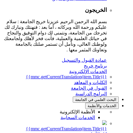
الخريجون
بسم الله الرحمن الرحيم عزيزنا خريج الجامعة : سلام
عليكم ورحمة الله وبركاته ، أما بعد : فنهنئك ونبارك لك
تخرجك من الجامعة، ونتمنى لك دوام التوفيق والنجاح
في حياتك العلمية والعملية، فأنت فخر لأهلك ولجامعتك
ولوطنك الغالي، ونأمل أن تستمر صلتك بالجامعة
وتعاونك المثمر معها .
عمادة القبول والتسجيل
برنامج خريج
الخدمات الإلكترونية
{{mmc.getCurrentTranslation(item.Title)}}
الكليات و المعاهد
القبول في الجامعة
البرامج الدراسية
البحث العلمي في الجامعة
الخدمات والأنظمة
الأنظمة الإلكترونية
الخدمات السحابية
{{mmc.getCurrentTranslation(item.Title)}}