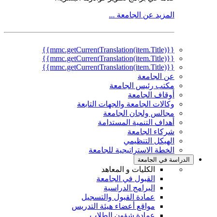
المزيد عن الجامعة ...
{{mmc.getCurrentTranslation(item.Title)}}
{{mmc.getCurrentTranslation(item.Title)}}
{{mmc.getCurrentTranslation(item.Title)}}
عن الجامعة
مكتب رئيس الجامعة
أوقاف الجامعة
وكالات الجامعة والجهات التابعة
مجالس ولجان الجامعة
أهداف التنمية المستدامة
شركاء الجامعة
الهيكل التنظيمي
الخطة الاستراتيجية للجامعة
الدراسة في الجامعة
الكليات و المعاهد
القبول في الجامعة
البرامج الدراسية
عمادة القبول والتسجيل
مواقع أعضاء هيئة التدريس
عمادة شؤون الطلاب