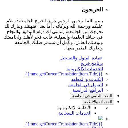
الخريجون
بسم الله الرحمن الرحيم عزيزنا خريج الجامعة : سلام
عليكم ورحمة الله وبركاته ، أما بعد : فنهنئك ونبارك لك
تخرجك من الجامعة، ونتمنى لك دوام التوفيق والنجاح
في حياتك العلمية والعملية، فأنت فخر لأهلك ولجامعتك
ولوطنك الغالي، ونأمل أن تستمر صلتك بالجامعة
وتعاونك المثمر معها .
عمادة القبول والتسجيل
برنامج خريج
الخدمات الإلكترونية
{{mmc.getCurrentTranslation(item.Title)}}
الكليات و المعاهد
القبول في الجامعة
البرامج الدراسية
البحث العلمي في الجامعة
الخدمات والأنظمة
الأنظمة الإلكترونية
الخدمات السحابية
{{mmc.getCurrentTranslation(item.Title)}}