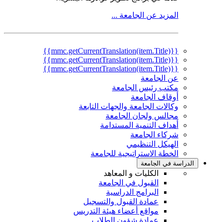
المزيد عن الجامعة ...
{{mmc.getCurrentTranslation(item.Title)}}
{{mmc.getCurrentTranslation(item.Title)}}
{{mmc.getCurrentTranslation(item.Title)}}
عن الجامعة
مكتب رئيس الجامعة
أوقاف الجامعة
وكالات الجامعة والجهات التابعة
مجالس ولجان الجامعة
أهداف التنمية المستدامة
شركاء الجامعة
الهيكل التنظيمي
الخطة الاستراتيجية للجامعة
الدراسة في الجامعة
الكليات و المعاهد
القبول في الجامعة
البرامج الدراسية
عمادة القبول والتسجيل
مواقع أعضاء هيئة التدريس
عمادة شؤون الطلاب