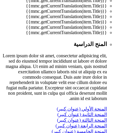
{{mmc.getCurrentTranslation(item.Title)}}
{{mmc.getCurrentTranslation(item.Title)}}
{{mmc.getCurrentTranslation(item.Title)}}
{{mmc.getCurrentTranslation(item.Title)}}
{{mmc.getCurrentTranslation(item.Title)}}
{{mmc.getCurrentTranslation(item.Title)}}
{{mmc.getCurrentTranslation(item.Title)}}
المنح الدراسية
Lorem ipsum dolor sit amet, consectetur adipisicing elit,
sed do eiusmod tempor incididunt ut labore et dolore
magna aliqua. Ut enim ad minim veniam, quis nostrud
exercitation ullamco laboris nisi ut aliquip ex ea
commodo consequat. Duis aute irure dolor in
reprehenderit in voluptate velit esse cillum dolore eu
fugiat nulla pariatur. Excepteur sint occaecat cupidatat
non proident, sunt in culpa qui officia deserunt mollit
anim id est laborum.
المنحة الأولي (عنوان كبير)
المنحة الثانية (عنوان كبير)
المنحة الثالثة (عنوان كبير)
المنحة الرابعة (عنوان كبير)
المنحة الخامسة (عنوان كبير)