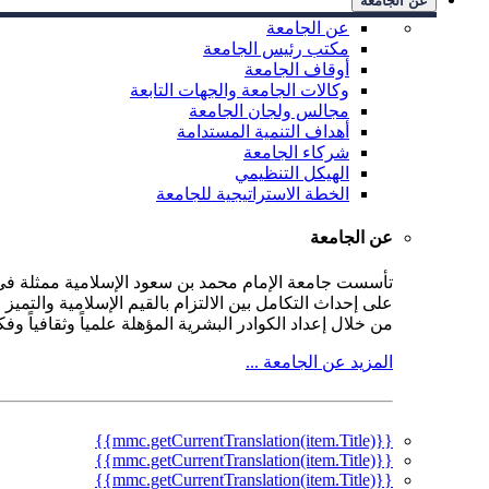
عن الجامعة
عن الجامعة
مكتب رئيس الجامعة
أوقاف الجامعة
وكالات الجامعة والجهات التابعة
مجالس ولجان الجامعة
أهداف التنمية المستدامة
شركاء الجامعة
الهيكل التنظيمي
الخطة الاستراتيجية للجامعة
عن الجامعة
على إحداث التكامل بين الالتزام بالقيم الإسلامية والتمي
من خلال إعداد الكوادر البشرية المؤهلة علمياً وثقافياً و
المزيد عن الجامعة ...
{{mmc.getCurrentTranslation(item.Title)}}
{{mmc.getCurrentTranslation(item.Title)}}
{{mmc.getCurrentTranslation(item.Title)}}