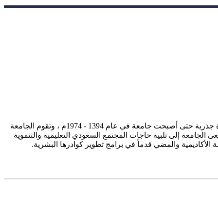
تأسست جامعة الإمام محمد بن سعود الإسلامية ممثلة في كلية الشريعة في سنة 1373هـ 1953م، وتطورت منذ ذلك الحين بصورة جذرية حتى أصبحت جامعة في عام 1394 - 1974م ، وتقوم الجامعة
ى الجامعة إلى تلبية حاجات المجتمع السعودي التعليمية والتنموية
سة الأكاديمية والمضي قدماً في برامج تطوير كوادرها البشرية.