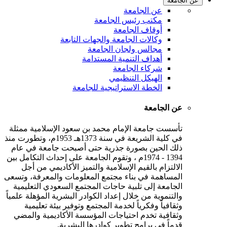
عن الجامعة
عن الجامعة
مكتب رئيس الجامعة
أوقاف الجامعة
وكالات الجامعة والجهات التابعة
مجالس ولجان الجامعة
أهداف التنمية المستدامة
شركاء الجامعة
الهيكل التنظيمي
الخطة الاستراتيجية للجامعة
عن الجامعة
تأسست جامعة الإمام محمد بن سعود الإسلامية ممثلة
في كلية الشريعة في سنة 1373هـ 1953م، وتطورت منذ
ذلك الحين بصورة جذرية حتى أصبحت جامعة في عام
1394 - 1974م ، وتقوم الجامعة على إحداث التكامل بين
الالتزام بالقيم الإسلامية والتميز الأكاديمي من أجل
المساهمة في بناء مجتمع المعلومات والمعرفة، وتسعى
الجامعة إلى تلبية حاجات المجتمع السعودي التعليمية
والتنموية من خلال إعداد الكوادر البشرية المؤهلة علمياً
وثقافياً وفكرياً لخدمة المجتمع وتوفير بيئة تعليمية
وثقافية تخدم احتياجات المؤسسة الأكاديمية والمضي
قدماً في برامج تطوير كوادرها البشرية.