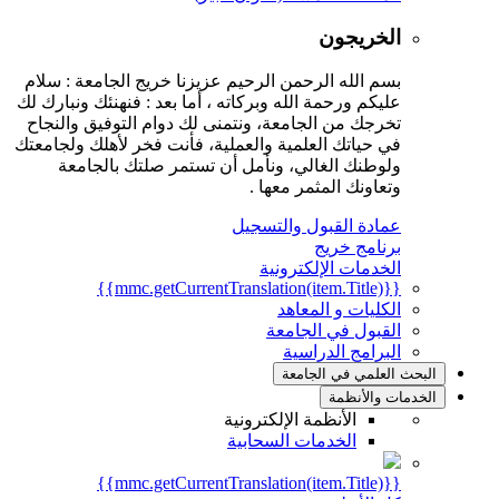
الخريجون
بسم الله الرحمن الرحيم عزيزنا خريج الجامعة : سلام
عليكم ورحمة الله وبركاته ، أما بعد : فنهنئك ونبارك لك
تخرجك من الجامعة، ونتمنى لك دوام التوفيق والنجاح
في حياتك العلمية والعملية، فأنت فخر لأهلك ولجامعتك
ولوطنك الغالي، ونأمل أن تستمر صلتك بالجامعة
وتعاونك المثمر معها .
عمادة القبول والتسجيل
برنامج خريج
الخدمات الإلكترونية
{{mmc.getCurrentTranslation(item.Title)}}
الكليات و المعاهد
القبول في الجامعة
البرامج الدراسية
البحث العلمي في الجامعة
الخدمات والأنظمة
الأنظمة الإلكترونية
الخدمات السحابية
{{mmc.getCurrentTranslation(item.Title)}}