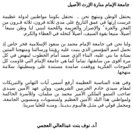
جامعة الإمام منارة الإرث الأصيل
يحتفل الوطن ونبتهج نحن .. نحتفل بكوننا مواطنين لدولة عظيمة
غرست إرثها في عمق التاريخ على مدى ثلاثة قرون، ثلاثة قـرون من
الفخر والعزة ُ والإصرار والعزيمة واللحمة لتبني لنا وطن منيعا ً
أصيلاً، منيعا بقوة السيف، أصيلاً كنخله في العطاء والكرم.
ولنا نحن في جامعة الإمام محمد بن سعود الإسلامية فخر خاص إذ
نحمل اسم المؤسس الذي بنيت عليه رؤيتنا ورسالتنا ومنهجنا المتين
بمتانة ما بني عليه، البناء الذي صمد أمام الخطوب لينهض في كل
مرة أقوى من سابقتها، تماماً كما هي جامعة الإمام التي قاومت كل
الموجات الفكرية ووقفت صامدة مستندة على وسطيتها، سلامة
منهجها.
وفي هذه المناسبة العظيمة أرفع أسمى آيات التهاني والتبريكات
لمقام سيدي خادم الحرمين الشريفين، وولي عهد الأمين سيـدي
صاحب السمو الملكي الأمير محمد بن سلمان، وللأسرة الحاكمة
ولمواطني هذا البلد الأمين العظيم ولمنسوبات ومنسوبي الجامعة،
ومجمل قولي في مثـل هاليـوم بـديـنا.. ومنـه للعليا سرينا. ​
أ.د. نوف بنت عبدالعالي العجمي