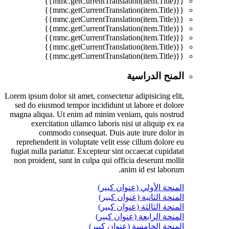
{{mmc.getCurrentTranslation(item.Title)}}
{{mmc.getCurrentTranslation(item.Title)}}
{{mmc.getCurrentTranslation(item.Title)}}
{{mmc.getCurrentTranslation(item.Title)}}
{{mmc.getCurrentTranslation(item.Title)}}
{{mmc.getCurrentTranslation(item.Title)}}
{{mmc.getCurrentTranslation(item.Title)}}
المنح الدراسية
Lorem ipsum dolor sit amet, consectetur adipisicing elit,
sed do eiusmod tempor incididunt ut labore et dolore
magna aliqua. Ut enim ad minim veniam, quis nostrud
exercitation ullamco laboris nisi ut aliquip ex ea
commodo consequat. Duis aute irure dolor in
reprehenderit in voluptate velit esse cillum dolore eu
fugiat nulla pariatur. Excepteur sint occaecat cupidatat
non proident, sunt in culpa qui officia deserunt mollit
anim id est laborum.
المنحة الأولي (عنوان كبير)
المنحة الثانية (عنوان كبير)
المنحة الثالثة (عنوان كبير)
المنحة الرابعة (عنوان كبير)
المنحة الخامسة (عنوان كبير)