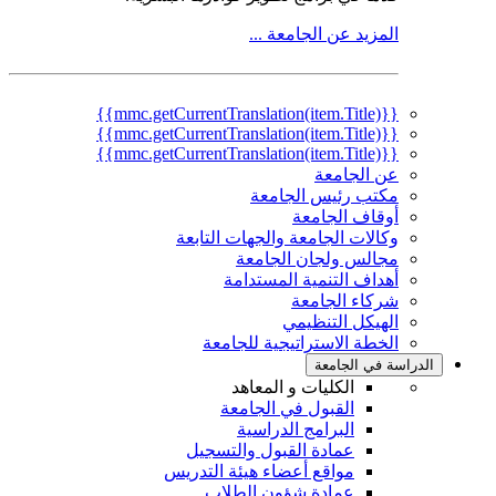
المزيد عن الجامعة ...
{{mmc.getCurrentTranslation(item.Title)}}
{{mmc.getCurrentTranslation(item.Title)}}
{{mmc.getCurrentTranslation(item.Title)}}
عن الجامعة
مكتب رئيس الجامعة
أوقاف الجامعة
وكالات الجامعة والجهات التابعة
مجالس ولجان الجامعة
أهداف التنمية المستدامة
شركاء الجامعة
الهيكل التنظيمي
الخطة الاستراتيجية للجامعة
الدراسة في الجامعة
الكليات و المعاهد
القبول في الجامعة
البرامج الدراسية
عمادة القبول والتسجيل
مواقع أعضاء هيئة التدريس
عمادة شؤون الطلاب