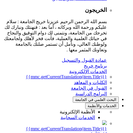
الخريجون
بسم الله الرحمن الرحيم عزيزنا خريج الجامعة : سلام
عليكم ورحمة الله وبركاته ، أما بعد : فنهنئك ونبارك لك
تخرجك من الجامعة، ونتمنى لك دوام التوفيق والنجاح
في حياتك العلمية والعملية، فأنت فخر لأهلك ولجامعتك
ولوطنك الغالي، ونأمل أن تستمر صلتك بالجامعة
وتعاونك المثمر معها .
عمادة القبول والتسجيل
برنامج خريج
الخدمات الإلكترونية
{{mmc.getCurrentTranslation(item.Title)}}
الكليات و المعاهد
القبول في الجامعة
البرامج الدراسية
البحث العلمي في الجامعة
الخدمات والأنظمة
الأنظمة الإلكترونية
الخدمات السحابية
{{mmc.getCurrentTranslation(item.Title)}}