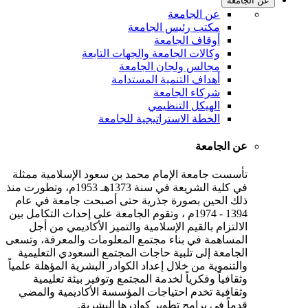
عن الجامعة
عن الجامعة
مكتب رئيس الجامعة
أوقاف الجامعة
وكالات الجامعة والجهات التابعة
مجالس ولجان الجامعة
أهداف التنمية المستدامة
شركاء الجامعة
الهيكل التنظيمي
الخطة الاستراتيجية للجامعة
عن الجامعة
تأسست جامعة الإمام محمد بن سعود الإسلامية ممثلة
في كلية الشريعة في سنة 1373هـ 1953م، وتطورت منذ
ذلك الحين بصورة جذرية حتى أصبحت جامعة في عام
1394 - 1974م ، وتقوم الجامعة على إحداث التكامل بين
الالتزام بالقيم الإسلامية والتميز الأكاديمي من أجل
المساهمة في بناء مجتمع المعلومات والمعرفة، وتسعى
الجامعة إلى تلبية حاجات المجتمع السعودي التعليمية
والتنموية من خلال إعداد الكوادر البشرية المؤهلة علمياً
وثقافياً وفكرياً لخدمة المجتمع وتوفير بيئة تعليمية
وثقافية تخدم احتياجات المؤسسة الأكاديمية والمضي
قدماً في برامج تطوير كوادرها البشرية.