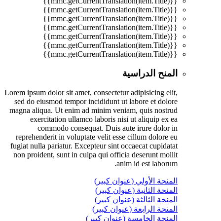
{{mmc.getCurrentTranslation(item.Title)}}
{{mmc.getCurrentTranslation(item.Title)}}
{{mmc.getCurrentTranslation(item.Title)}}
{{mmc.getCurrentTranslation(item.Title)}}
{{mmc.getCurrentTranslation(item.Title)}}
{{mmc.getCurrentTranslation(item.Title)}}
{{mmc.getCurrentTranslation(item.Title)}}
المنح الدراسية
Lorem ipsum dolor sit amet, consectetur adipisicing elit,
sed do eiusmod tempor incididunt ut labore et dolore
magna aliqua. Ut enim ad minim veniam, quis nostrud
exercitation ullamco laboris nisi ut aliquip ex ea
commodo consequat. Duis aute irure dolor in
reprehenderit in voluptate velit esse cillum dolore eu
fugiat nulla pariatur. Excepteur sint occaecat cupidatat
non proident, sunt in culpa qui officia deserunt mollit
anim id est laborum.
المنحة الأولي (عنوان كبير)
المنحة الثانية (عنوان كبير)
المنحة الثالثة (عنوان كبير)
المنحة الرابعة (عنوان كبير)
المنحة الخامسة (عنوان كبير)