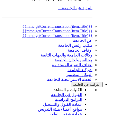
المزيد عن الجامعة ...
{{mmc.getCurrentTranslation(item.Title)}}
{{mmc.getCurrentTranslation(item.Title)}}
{{mmc.getCurrentTranslation(item.Title)}}
عن الجامعة
مكتب رئيس الجامعة
أوقاف الجامعة
وكالات الجامعة والجهات التابعة
مجالس ولجان الجامعة
أهداف التنمية المستدامة
شركاء الجامعة
الهيكل التنظيمي
الخطة الاستراتيجية للجامعة
الدراسة في الجامعة
الكليات و المعاهد
القبول في الجامعة
البرامج الدراسية
عمادة القبول والتسجيل
مواقع أعضاء هيئة التدريس
عمادة شؤون الطلاب