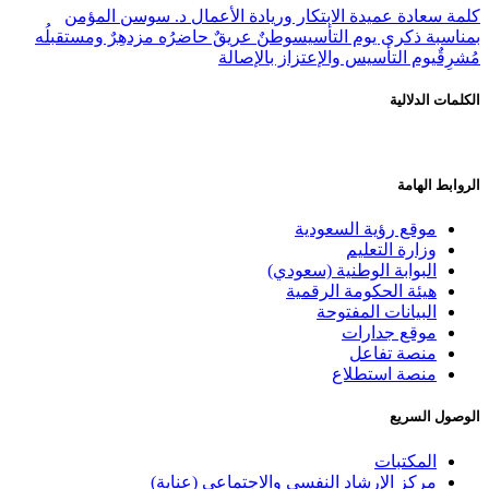
كلمة سعادة عميدة الابتكار وريادة الأعمال د. سوسن المؤمن
بمناسبة ذكرى يوم التأسيس
وطنٌ عريقٌ حاضرُه مزدهِرٌ ومستقبلُه
مُشرِقٌ
يوم التأسيس والإعتزاز بالإصالة
الكلمات الدلالية
الروابط الهامة
موقع رؤية السعودية
وزارة التعليم
البوابة الوطنية (سعودي)
هيئة الحكومة الرقمية
البيانات المفتوحة
موقع جدارات
منصة تفاعل
منصة استطلاع
الوصول السريع
المكتبات
مركز الإرشاد النفسي والاجتماعي (عناية)