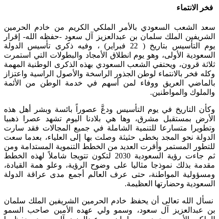
فخر الانتماء
سعد الشعب السعودي بالأمر الملكي الكريم من خادم الحرمين
الشريفين الملك سلمان بن عبدالعزيز آل سعود -حفظه الله- إقرار
يوم التأسيس بتاريخ ( 22 فبراير) ، وفيه ذكرى تأسيس الدولة
السعودية الأولى، وهو يوم انطلاق الأمجاد والبطولات التي استمرت
ثلاثة قرون، ويحتفي الشعب السعودي بهذه الذكرى الوطنية المهمة
وكله فخر بالانتماء لوطن الجذور الراسخة والأصول الراسية واعتزاز
بالماضي العريق ووفاء لمن أسهم في خدمة الوطن من الأئمة
والملوك والمواطنين.
وكأن التاريخ في يوم التأسيس ودعَّ عصوراً بائسة وبشر أهل هذه
الأرض بمستقبل مشرق، وها هي بلادنا اليوم تشهد عصرا ذهبيا
وتطويرا متسارعا للتنمية الشاملة في جميع المجالات فقد سارت
الدولة نحو المجد بخطى حثيثة وصلت بها إلى العلياء، بعدما سعت
للتطور المستمر وأقرت العديد من الخطط التنموية المستدامة ومن
ثم جاءت رؤية السعودية 2030 لتكون تتويجا شاملاً لهذه الخطط
مقدمة بذلك نموذجا مثاليا على وضوح الرؤية، وعلو همة القيادة،
ومسؤولية المواطنة، حتى عرف العالم أجمع مدى عراقة الدولة
السعودية وحضارتها العظيمة.
نسأل الله تعالى أن يحفظ خادم الحرمين الشريفين الملك سلمان
بن عبدالعزيز آل سعود، وسمو ولي عهده الأمين صاحب السمو