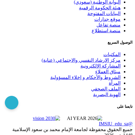
البوابة الوطنية (سعودي)
هيئة الحكومة الرقمية
البيانات المفتوحة
موقع جدارات
منصة تفاعل
منصة استطلاع
الوصول السريع
المكتبات
مركز الإرشاد النفسي والاجتماعي (عناية)
المشاركة الإلكترونية
ميثاق العملاء
الشروط والأحكام و إخلاء المسؤولية
المرآة
الملف الصحفي
الهوية البصرية
تابعنا على
@IMSIU_edu_sa
جميع الحقوق محفوظة لجامعة الإمام محمد بن سعود الإسلامية