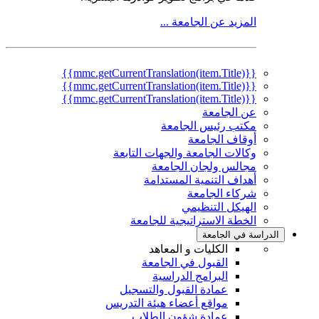
المزيد عن الجامعة ...
{{mmc.getCurrentTranslation(item.Title)}}
{{mmc.getCurrentTranslation(item.Title)}}
{{mmc.getCurrentTranslation(item.Title)}}
عن الجامعة
مكتب رئيس الجامعة
أوقاف الجامعة
وكالات الجامعة والجهات التابعة
مجالس ولجان الجامعة
أهداف التنمية المستدامة
شركاء الجامعة
الهيكل التنظيمي
الخطة الاستراتيجية للجامعة
الدراسة في الجامعة
الكليات و المعاهد
القبول في الجامعة
البرامج الدراسية
عمادة القبول والتسجيل
مواقع أعضاء هيئة التدريس
عمادة شؤون الطلاب