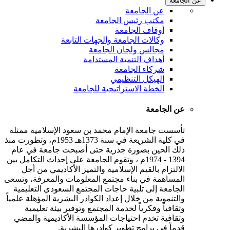
عن الجامعة
عن الجامعة
مكتب رئيس الجامعة
أوقاف الجامعة
وكالات الجامعة والجهات التابعة
مجالس ولجان الجامعة
أهداف التنمية المستدامة
شركاء الجامعة
الهيكل التنظيمي
الخطة الاستراتيجية للجامعة
عن الجامعة
تأسست جامعة الإمام محمد بن سعود الإسلامية ممثلة
في كلية الشريعة في سنة 1373هـ 1953م، وتطورت منذ
ذلك الحين بصورة جذرية حتى أصبحت جامعة في عام
1394 - 1974م ، وتقوم الجامعة على إحداث التكامل بين
الالتزام بالقيم الإسلامية والتميز الأكاديمي من أجل
المساهمة في بناء مجتمع المعلومات والمعرفة، وتسعى
الجامعة إلى تلبية حاجات المجتمع السعودي التعليمية
والتنموية من خلال إعداد الكوادر البشرية المؤهلة علمياً
وثقافياً وفكرياً لخدمة المجتمع وتوفير بيئة تعليمية
وثقافية تخدم احتياجات المؤسسة الأكاديمية والمضي
قدماً في برامج تطوير كوادرها البشرية.