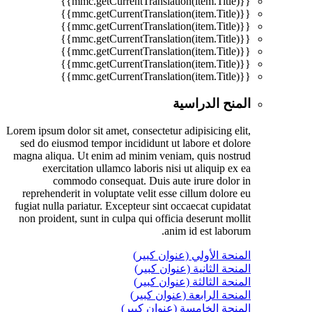
{{mmc.getCurrentTranslation(item.Title)}}
{{mmc.getCurrentTranslation(item.Title)}}
{{mmc.getCurrentTranslation(item.Title)}}
{{mmc.getCurrentTranslation(item.Title)}}
{{mmc.getCurrentTranslation(item.Title)}}
{{mmc.getCurrentTranslation(item.Title)}}
{{mmc.getCurrentTranslation(item.Title)}}
المنح الدراسية
Lorem ipsum dolor sit amet, consectetur adipisicing elit,
sed do eiusmod tempor incididunt ut labore et dolore
magna aliqua. Ut enim ad minim veniam, quis nostrud
exercitation ullamco laboris nisi ut aliquip ex ea
commodo consequat. Duis aute irure dolor in
reprehenderit in voluptate velit esse cillum dolore eu
fugiat nulla pariatur. Excepteur sint occaecat cupidatat
non proident, sunt in culpa qui officia deserunt mollit
anim id est laborum.
المنحة الأولي (عنوان كبير)
المنحة الثانية (عنوان كبير)
المنحة الثالثة (عنوان كبير)
المنحة الرابعة (عنوان كبير)
المنحة الخامسة (عنوان كبير)