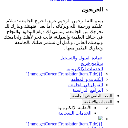
الخريجون
بسم الله الرحمن الرحيم عزيزنا خريج الجامعة : سلام
عليكم ورحمة الله وبركاته ، أما بعد : فنهنئك ونبارك لك
تخرجك من الجامعة، ونتمنى لك دوام التوفيق والنجاح
في حياتك العلمية والعملية، فأنت فخر لأهلك ولجامعتك
ولوطنك الغالي، ونأمل أن تستمر صلتك بالجامعة
وتعاونك المثمر معها .
عمادة القبول والتسجيل
برنامج خريج
الخدمات الإلكترونية
{{mmc.getCurrentTranslation(item.Title)}}
الكليات و المعاهد
القبول في الجامعة
البرامج الدراسية
البحث العلمي في الجامعة
الخدمات والأنظمة
الأنظمة الإلكترونية
الخدمات السحابية
{{mmc.getCurrentTranslation(item.Title)}}