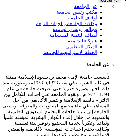
عن الجامعة
عن الجامعة
مكتب رئيس الجامعة
أوقاف الجامعة
وكالات الجامعة والجهات التابعة
مجالس ولجان الجامعة
أهداف التنمية المستدامة
شركاء الجامعة
الهيكل التنظيمي
الخطة الاستراتيجية للجامعة
عن الجامعة
تأسست جامعة الإمام محمد بن سعود الإسلامية ممثلة
في كلية الشريعة في سنة 1373هـ 1953م، وتطورت منذ
ذلك الحين بصورة جذرية حتى أصبحت جامعة في عام
1394 - 1974م ، وتقوم الجامعة على إحداث التكامل بين
الالتزام بالقيم الإسلامية والتميز الأكاديمي من أجل
المساهمة في بناء مجتمع المعلومات والمعرفة، وتسعى
الجامعة إلى تلبية حاجات المجتمع السعودي التعليمية
والتنموية من خلال إعداد الكوادر البشرية المؤهلة علمياً
وثقافياً وفكرياً لخدمة المجتمع وتوفير بيئة تعليمية
وثقافية تخدم احتياجات المؤسسة الأكاديمية والمضي
قدماً في برامج تطوير كوادرها البشرية.