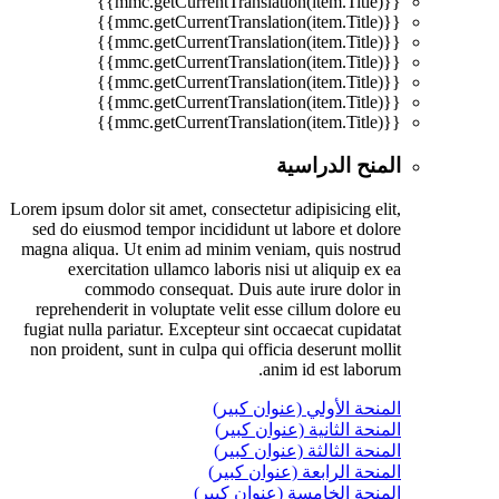
{{mmc.getCurrentTranslation(item.Title)}}
{{mmc.getCurrentTranslation(item.Title)}}
{{mmc.getCurrentTranslation(item.Title)}}
{{mmc.getCurrentTranslation(item.Title)}}
{{mmc.getCurrentTranslation(item.Title)}}
{{mmc.getCurrentTranslation(item.Title)}}
{{mmc.getCurrentTranslation(item.Title)}}
المنح الدراسية
Lorem ipsum dolor sit amet, consectetur adipisicing elit,
sed do eiusmod tempor incididunt ut labore et dolore
magna aliqua. Ut enim ad minim veniam, quis nostrud
exercitation ullamco laboris nisi ut aliquip ex ea
commodo consequat. Duis aute irure dolor in
reprehenderit in voluptate velit esse cillum dolore eu
fugiat nulla pariatur. Excepteur sint occaecat cupidatat
non proident, sunt in culpa qui officia deserunt mollit
anim id est laborum.
المنحة الأولي (عنوان كبير)
المنحة الثانية (عنوان كبير)
المنحة الثالثة (عنوان كبير)
المنحة الرابعة (عنوان كبير)
المنحة الخامسة (عنوان كبير)