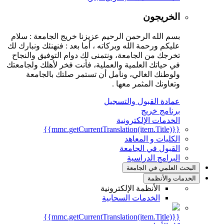
الخريجون
بسم الله الرحمن الرحيم عزيزنا خريج الجامعة : سلام
عليكم ورحمة الله وبركاته ، أما بعد : فنهنئك ونبارك لك
تخرجك من الجامعة، ونتمنى لك دوام التوفيق والنجاح
في حياتك العلمية والعملية، فأنت فخر لأهلك ولجامعتك
ولوطنك الغالي، ونأمل أن تستمر صلتك بالجامعة
وتعاونك المثمر معها .
عمادة القبول والتسجيل
برنامج خريج
الخدمات الإلكترونية
{{mmc.getCurrentTranslation(item.Title)}}
الكليات و المعاهد
القبول في الجامعة
البرامج الدراسية
البحث العلمي في الجامعة
الخدمات والأنظمة
الأنظمة الإلكترونية
الخدمات السحابية
{{mmc.getCurrentTranslation(item.Title)}}