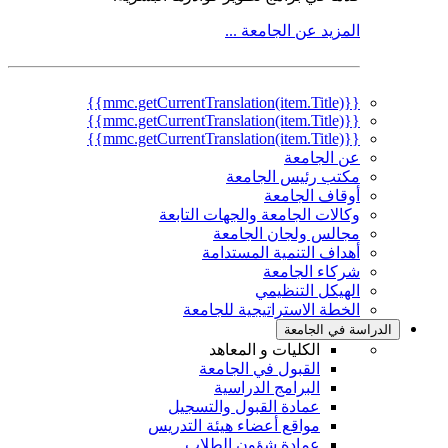
المزيد عن الجامعة ...
{{mmc.getCurrentTranslation(item.Title)}}
{{mmc.getCurrentTranslation(item.Title)}}
{{mmc.getCurrentTranslation(item.Title)}}
عن الجامعة
مكتب رئيس الجامعة
أوقاف الجامعة
وكالات الجامعة والجهات التابعة
مجالس ولجان الجامعة
أهداف التنمية المستدامة
شركاء الجامعة
الهيكل التنظيمي
الخطة الاستراتيجية للجامعة
الدراسة في الجامعة
الكليات و المعاهد
القبول في الجامعة
البرامج الدراسية
عمادة القبول والتسجيل
مواقع أعضاء هيئة التدريس
عمادة شؤون الطلاب