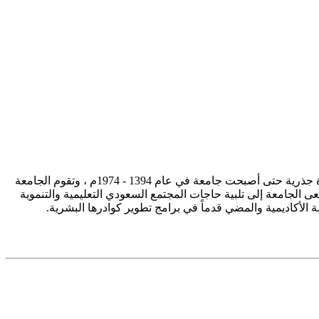
تأسست جامعة الإمام محمد بن سعود الإسلامية ممثلة في كلية الشريعة في سنة 1373هـ 1953م، وتطورت منذ ذلك الحين بصورة جذرية حتى أصبحت جامعة في عام 1394 - 1974م ، وتقوم الجامعة
ى الجامعة إلى تلبية حاجات المجتمع السعودي التعليمية والتنموية
سة الأكاديمية والمضي قدماً في برامج تطوير كوادرها البشرية.