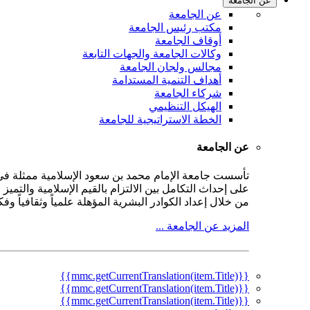
عن الجامعة
عن الجامعة
مكتب رئيس الجامعة
أوقاف الجامعة
وكالات الجامعة والجهات التابعة
مجالس ولجان الجامعة
أهداف التنمية المستدامة
شركاء الجامعة
الهيكل التنظيمي
الخطة الاستراتيجية للجامعة
عن الجامعة
على إحداث التكامل بين الالتزام بالقيم الإسلامية والتمي
من خلال إعداد الكوادر البشرية المؤهلة علمياً وثقافياً و
المزيد عن الجامعة ...
{{mmc.getCurrentTranslation(item.Title)}}
{{mmc.getCurrentTranslation(item.Title)}}
{{mmc.getCurrentTranslation(item.Title)}}