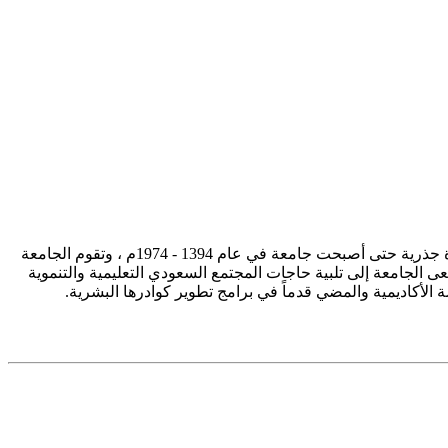
تأسست جامعة الإمام محمد بن سعود الإسلامية ممثلة في كلية الشريعة في سنة 1373هـ 1953م، وتطورت منذ ذلك الحين بصورة جذرية حتى أصبحت جامعة في عام 1394 - 1974م ، وتقوم الجامعة
ى الجامعة إلى تلبية حاجات المجتمع السعودي التعليمية والتنموية
سة الأكاديمية والمضي قدماً في برامج تطوير كوادرها البشرية.