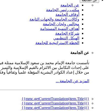
عن الجامعة
عن الجامعة
مكتب رئيس الجامعة
أوقاف الجامعة
وكالات الجامعة والجهات التابعة
مجالس ولجان الجامعة
أهداف التنمية المستدامة
شركاء الجامعة
الهيكل التنظيمي
الخطة الاستراتيجية للجامعة
عن الجامعة
على إحداث التكامل بين الالتزام بالقيم الإسلامية والتمي
من خلال إعداد الكوادر البشرية المؤهلة علمياً وثقافياً و
المزيد عن الجامعة ...
{{mmc.getCurrentTranslation(item.Title)}}
{{mmc.getCurrentTranslation(item.Title)}}
{{mmc.getCurrentTranslation(item.Title)}}