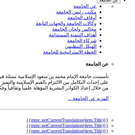
عن الجامعة
عن الجامعة
مكتب رئيس الجامعة
أوقاف الجامعة
وكالات الجامعة والجهات التابعة
مجالس ولجان الجامعة
أهداف التنمية المستدامة
شركاء الجامعة
الهيكل التنظيمي
الخطة الاستراتيجية للجامعة
عن الجامعة
على إحداث التكامل بين الالتزام بالقيم الإسلامية والتمي
من خلال إعداد الكوادر البشرية المؤهلة علمياً وثقافياً و
المزيد عن الجامعة ...
{{mmc.getCurrentTranslation(item.Title)}}
{{mmc.getCurrentTranslation(item.Title)}}
{{mmc.getCurrentTranslation(item.Title)}}