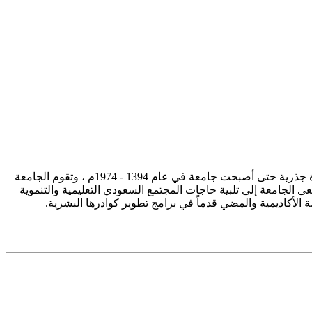
تأسست جامعة الإمام محمد بن سعود الإسلامية ممثلة في كلية الشريعة في سنة 1373هـ 1953م، وتطورت منذ ذلك الحين بصورة جذرية حتى أصبحت جامعة في عام 1394 - 1974م ، وتقوم الجامعة
ى الجامعة إلى تلبية حاجات المجتمع السعودي التعليمية والتنموية
سة الأكاديمية والمضي قدماً في برامج تطوير كوادرها البشرية.