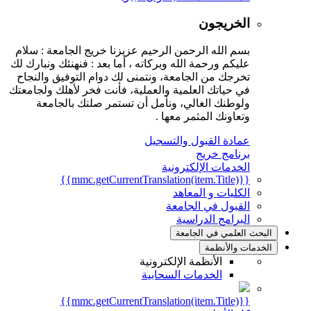
الخريجون
بسم الله الرحمن الرحيم عزيزنا خريج الجامعة : سلام
عليكم ورحمة الله وبركاته ، أما بعد : فنهنئك ونبارك لك
تخرجك من الجامعة، ونتمنى لك دوام التوفيق والنجاح
في حياتك العلمية والعملية، فأنت فخر لأهلك ولجامعتك
ولوطنك الغالي، ونأمل أن تستمر صلتك بالجامعة
وتعاونك المثمر معها .
عمادة القبول والتسجيل
برنامج خريج
الخدمات الإلكترونية
{{mmc.getCurrentTranslation(item.Title)}}
الكليات و المعاهد
القبول في الجامعة
البرامج الدراسية
البحث العلمي في الجامعة
الخدمات والأنظمة
الأنظمة الإلكترونية
الخدمات السحابية
{{mmc.getCurrentTranslation(item.Title)}}