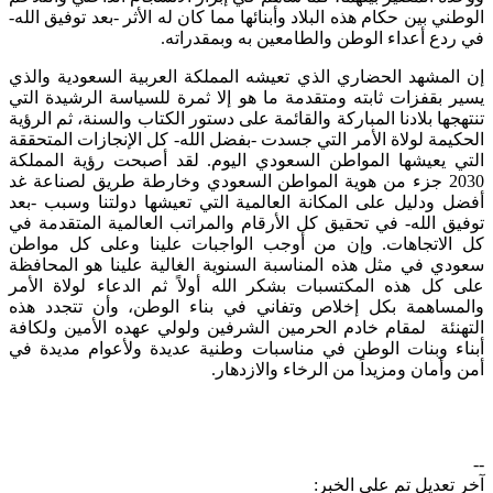
ني بين حكام هذه البلاد وأبنائها مما كان له الأثر -بعد توفيق الله-
ردع أعداء الوطن والطامعين به وبمقدراته.
المشهد الحضاري الذي تعيشه المملكة العربية السعودية والذي
ر بقفزات ثابته ومتقدمة ما هو إلا ثمرة للسياسة الرشيدة التي
هجها بلادنا المباركة والقائمة على دستور الكتاب والسنة، ثم الرؤية
كيمة لولاة الأمر التي جسدت -بفضل الله- كل الإنجازات المتحققة
ي يعيشها المواطن السعودي اليوم. لقد أصبحت رؤية المملكة
2030 جزء من هوية المواطن السعودي وخارطة طريق لصناعة غد
ل ودليل على المكانة العالمية التي تعيشها دولتنا وسبب -بعد
يق الله- في تحقيق كل الأرقام والمراتب العالمية المتقدمة في
الاتجاهات. وإن من أوجب الواجبات علينا وعلى كل مواطن
دي في مثل هذه المناسبة السنوية الغالية علينا هو المحافظة
 كل هذه المكتسبات بشكر الله أولاً ثم الدعاء لولاة الأمر
مساهمة بكل إخلاص وتفاني في بناء الوطن، وأن تتجدد هذه
هنئة لمقام خادم الحرمين الشرفين ولولي عهده الأمين ولكافة
اء وبنات الوطن في مناسبات وطنية عديدة ولأعوام مديدة في
 وأمان ومزيداً من الرخاء والازدهار.​
 تعديل تم على الخبر: