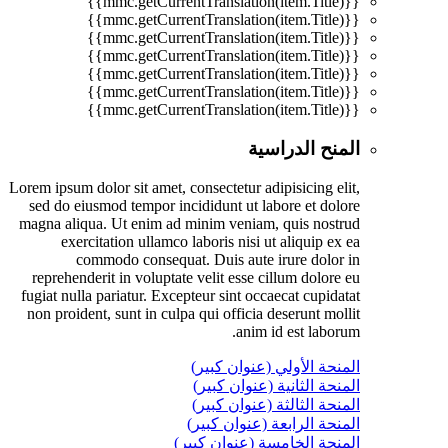
{{mmc.getCurrentTranslation(item.Title)}}
{{mmc.getCurrentTranslation(item.Title)}}
{{mmc.getCurrentTranslation(item.Title)}}
{{mmc.getCurrentTranslation(item.Title)}}
{{mmc.getCurrentTranslation(item.Title)}}
{{mmc.getCurrentTranslation(item.Title)}}
{{mmc.getCurrentTranslation(item.Title)}}
المنح الدراسية
Lorem ipsum dolor sit amet, consectetur adipisicing elit,
sed do eiusmod tempor incididunt ut labore et dolore
magna aliqua. Ut enim ad minim veniam, quis nostrud
exercitation ullamco laboris nisi ut aliquip ex ea
commodo consequat. Duis aute irure dolor in
reprehenderit in voluptate velit esse cillum dolore eu
fugiat nulla pariatur. Excepteur sint occaecat cupidatat
non proident, sunt in culpa qui officia deserunt mollit
anim id est laborum.
المنحة الأولي (عنوان كبير)
المنحة الثانية (عنوان كبير)
المنحة الثالثة (عنوان كبير)
المنحة الرابعة (عنوان كبير)
المنحة الخامسة (عنوان كبير)