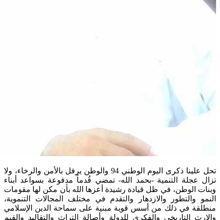
تحل علينا ذكرى اليوم الوطني 94 والوطن يرفل بالأمن والرخاء، ولا
ل عجلة التنمية -بحمد الله- تمضي قُدماً مدفوعة بسواعد أبناء
ات الوطن، في ظل قيادة رشيدة أعزها الله بأن مكن لها مقومات
مو والتطور والازدهار والتقدم في مختلف المجالات التنموية،
لقة في ذلك من أسس قوية مبنية على سماحة الدين الإسلامي
إرث التاريخي والفكري للدولة وأصالة التراث والتقاليد والقيم