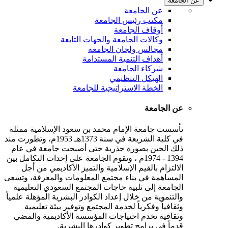
عن الجامعة
عن الجامعة
مكتب رئيس الجامعة
أوقاف الجامعة
وكالات الجامعة والجهات التابعة
مجالس ولجان الجامعة
أهداف التنمية المستدامة
شركاء الجامعة
الهيكل التنظيمي
الخطة الاستراتيجية للجامعة
عن الجامعة
تأسست جامعة الإمام محمد بن سعود الإسلامية ممثلة
في كلية الشريعة في سنة 1373هـ 1953م، وتطورت منذ
ذلك الحين بصورة جذرية حتى أصبحت جامعة في عام
1394 - 1974م ، وتقوم الجامعة على إحداث التكامل بين
الالتزام بالقيم الإسلامية والتميز الأكاديمي من أجل
المساهمة في بناء مجتمع المعلومات والمعرفة، وتسعى
الجامعة إلى تلبية حاجات المجتمع السعودي التعليمية
والتنموية من خلال إعداد الكوادر البشرية المؤهلة علمياً
وثقافياً وفكرياً لخدمة المجتمع وتوفير بيئة تعليمية
وثقافية تخدم احتياجات المؤسسة الأكاديمية والمضي
قدماً في برامج تطوير كوادرها البشرية.