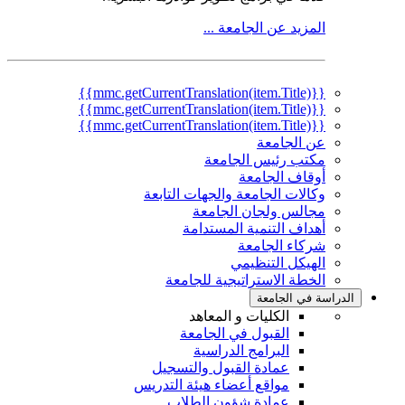
المزيد عن الجامعة ...
{{mmc.getCurrentTranslation(item.Title)}}
{{mmc.getCurrentTranslation(item.Title)}}
{{mmc.getCurrentTranslation(item.Title)}}
عن الجامعة
مكتب رئيس الجامعة
أوقاف الجامعة
وكالات الجامعة والجهات التابعة
مجالس ولجان الجامعة
أهداف التنمية المستدامة
شركاء الجامعة
الهيكل التنظيمي
الخطة الاستراتيجية للجامعة
الدراسة في الجامعة
الكليات و المعاهد
القبول في الجامعة
البرامج الدراسية
عمادة القبول والتسجيل
مواقع أعضاء هيئة التدريس
عمادة شؤون الطلاب