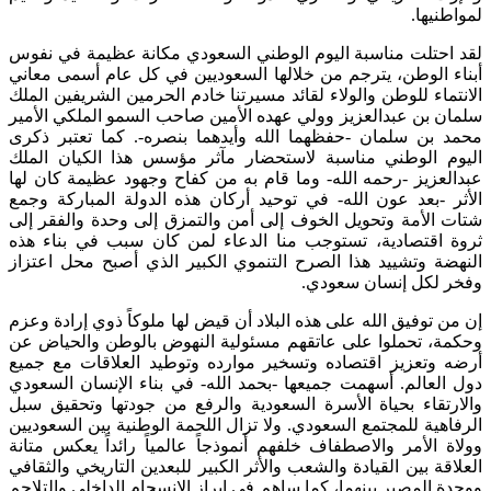
اطنيها.
 احتلت مناسبة اليوم الوطني السعودي مكانة عظيمة في نفوس
اء الوطن، يترجم من خلالها السعوديين في كل عام أسمى معاني
نتماء للوطن والولاء لقائد مسيرتنا خادم الحرمين الشريفين الملك
ان بن عبدالعزيز وولي عهده الأمين صاحب السمو الملكي الأمير
د بن سلمان -حفظهما الله وأيدهما بنصره-. كما تعتبر ذكرى
وم الوطني مناسبة لاستحضار مآثر مؤسس هذا الكيان الملك
العزيز -رحمه الله- وما قام به من كفاح وجهود عظيمة كان لها
ثر -بعد عون الله- في توحيد أركان هذه الدولة المباركة وجمع
ت الأمة وتحويل الخوف إلى أمن والتمزق إلى وحدة والفقر إلى
ة اقتصادية، تستوجب منا الدعاء لمن كان سبب في بناء هذه
هضة وتشييد هذا الصرح التنموي الكبير الذي أصبح محل اعتزاز
ر لكل إنسان سعودي.
من توفيق الله على هذه البلاد أن قيض لها ملوكاً ذوي إرادة وعزم
مة، تحملوا على عاتقهم مسئولية النهوض بالوطن والحياض عن
ه وتعزيز اقتصاده وتسخير موارده وتوطيد العلاقات مع جميع
 العالم. أسهمت جميعها -بحمد الله- في بناء الإنسان السعودي
ارتقاء بحياة الأسرة السعودية والرفع من جودتها وتحقيق سبل
فاهية للمجتمع السعودي. ولا تزال اللحمة الوطنية بين السعوديين
اة الأمر والاصطفاف خلفهم أنموذجاً عالمياً رائداً يعكس متانة
لاقة بين القيادة والشعب والأثر الكبير للبعدين التاريخي والثقافي
دة المصير بينهما، كما ساهم في إبراز الانسجام الداخلي والتلاحم