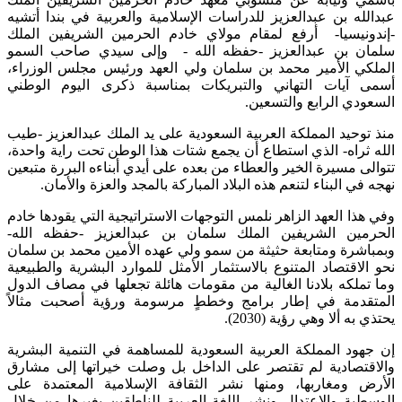
عبدالله بن عبدالعزيز للدراسات الإسلامية والعربية في بندا أتشيه
-إندونيسيا- أرفع لمقام مولاي خادم الحرمين الشريفين الملك
سلمان بن عبدالعزيز -حفظه الله - وإلى سيدي صاحب السمو
الملكي الأمير محمد بن سلمان ولي العهد ورئيس مجلس الوزراء،
أسمى آيات التهاني والتبريكات بمناسبة ذكرى اليوم الوطني
السعودي الرابع والتسعين.
منذ توحيد المملكة العربية السعودية على يد الملك عبدالعزيز -طيب
الله ثراه- الذي استطاع أن يجمع شتات هذا الوطن تحت راية واحدة،
تتوالى مسيرة الخير والعطاء من بعده على أيدي أبناءه البررة متبعين
نهجه في البناء لتنعم هذه البلاد المباركة بالمجد والعزة والأمان.
وفي هذا العهد الزاهر نلمس التوجهات الاستراتيجية التي يقودها خادم
الحرمين الشريفين الملك سلمان بن عبدالعزيز -حفظه الله-
وبمباشرة ومتابعة حثيثة من سمو ولي عهده الأمين محمد بن سلمان
نحو الاقتصاد المتنوع بالاستثمار الأمثل للموارد البشرية والطبيعية
وما تملكه بلادنا الغالية من مقومات هائلة تجعلها في مصاف الدول
المتقدمة في إطار برامج وخططٍ مرسومة ورؤية أصحبت مثالاً
يحتذي به ألا وهي رؤية (2030).
إن جهود المملكة العربية السعودية للمساهمة في التنمية البشرية
والاقتصادية لم تقتصر على الداخل بل وصلت خيراتها إلى مشارق
الأرض ومغاربها، ومنها نشر الثقافة الإسلامية المعتمدة على
الوسطية والاعتدال ونشر اللغة العربية للناطقين بغيرها من خلال