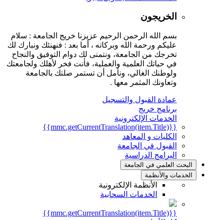
الخريجون
بسم الله الرحمن الرحيم عزيزنا خريج الجامعة : سلام
عليكم ورحمة الله وبركاته ، أما بعد : فنهنئك ونبارك لك
تخرجك من الجامعة، ونتمنى لك دوام التوفيق والنجاح
في حياتك العلمية والعملية، فأنت فخر لأهلك ولجامعتك
ولوطنك الغالي، ونأمل أن تستمر صلتك بالجامعة
وتعاونك المثمر معها .
عمادة القبول والتسجيل
برنامج خريج
الخدمات الإلكترونية
{{mmc.getCurrentTranslation(item.Title)}}
الكليات و المعاهد
القبول في الجامعة
البرامج الدراسية
البحث العلمي في الجامعة
الخدمات والأنظمة
الأنظمة الإلكترونية
الخدمات السحابية
{{mmc.getCurrentTranslation(item.Title)}}