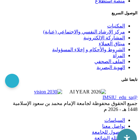
منصة استطلاع
الوصول السريع
المكتبات
مركز الإرشاد النفسي والاجتماعي (عناية)
المشاركة الإلكترونية
ميثاق العملاء
الشروط والأحكام و إخلاء المسؤولية
المرآة
الملف الصحفي
الهوية البصرية
تابعنا على
@IMSIU_edu_sa
جميع الحقوق محفوظة لجامعة الإمام محمد بن سعود الإسلامية
1448 هـ -
2026 م
السياسات
تواصل معنا
الوصول للجامعة
الاسئلة الشائعة