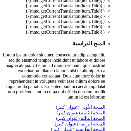
{{mmc.getCurrentTranslation(item.Title)}}
{{mmc.getCurrentTranslation(item.Title)}}
{{mmc.getCurrentTranslation(item.Title)}}
{{mmc.getCurrentTranslation(item.Title)}}
{{mmc.getCurrentTranslation(item.Title)}}
{{mmc.getCurrentTranslation(item.Title)}}
{{mmc.getCurrentTranslation(item.Title)}}
المنح الدراسية
Lorem ipsum dolor sit amet, consectetur adipisicing elit,
sed do eiusmod tempor incididunt ut labore et dolore
magna aliqua. Ut enim ad minim veniam, quis nostrud
exercitation ullamco laboris nisi ut aliquip ex ea
commodo consequat. Duis aute irure dolor in
reprehenderit in voluptate velit esse cillum dolore eu
fugiat nulla pariatur. Excepteur sint occaecat cupidatat
non proident, sunt in culpa qui officia deserunt mollit
anim id est laborum.
المنحة الأولي (عنوان كبير)
المنحة الثانية (عنوان كبير)
المنحة الثالثة (عنوان كبير)
المنحة الرابعة (عنوان كبير)
المنحة الخامسة (عنوان كبير)