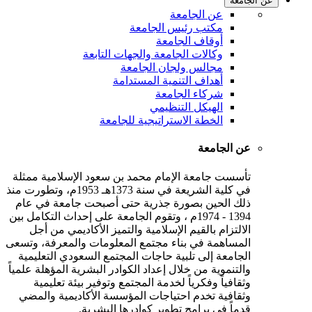
عن الجامعة
عن الجامعة
مكتب رئيس الجامعة
أوقاف الجامعة
وكالات الجامعة والجهات التابعة
مجالس ولجان الجامعة
أهداف التنمية المستدامة
شركاء الجامعة
الهيكل التنظيمي
الخطة الاستراتيجية للجامعة
عن الجامعة
تأسست جامعة الإمام محمد بن سعود الإسلامية ممثلة
في كلية الشريعة في سنة 1373هـ 1953م، وتطورت منذ
ذلك الحين بصورة جذرية حتى أصبحت جامعة في عام
1394 - 1974م ، وتقوم الجامعة على إحداث التكامل بين
الالتزام بالقيم الإسلامية والتميز الأكاديمي من أجل
المساهمة في بناء مجتمع المعلومات والمعرفة، وتسعى
الجامعة إلى تلبية حاجات المجتمع السعودي التعليمية
والتنموية من خلال إعداد الكوادر البشرية المؤهلة علمياً
وثقافياً وفكرياً لخدمة المجتمع وتوفير بيئة تعليمية
وثقافية تخدم احتياجات المؤسسة الأكاديمية والمضي
قدماً في برامج تطوير كوادرها البشرية.