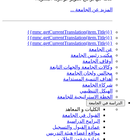
المزيد عن الجامعة ...
{{mmc.getCurrentTranslation(item.Title)}}
{{mmc.getCurrentTranslation(item.Title)}}
{{mmc.getCurrentTranslation(item.Title)}}
عن الجامعة
مكتب رئيس الجامعة
أوقاف الجامعة
وكالات الجامعة والجهات التابعة
مجالس ولجان الجامعة
أهداف التنمية المستدامة
شركاء الجامعة
الهيكل التنظيمي
الخطة الاستراتيجية للجامعة
الدراسة في الجامعة
الكليات و المعاهد
القبول في الجامعة
البرامج الدراسية
عمادة القبول والتسجيل
مواقع أعضاء هيئة التدريس
عمادة شؤون الطلاب