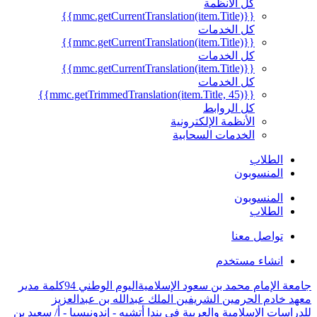
كل الأنظمة
{{mmc.getCurrentTranslation(item.Title)}}
كل الخدمات
{{mmc.getCurrentTranslation(item.Title)}}
كل الخدمات
{{mmc.getCurrentTranslation(item.Title)}}
كل الخدمات
{{mmc.getTrimmedTranslation(item.Title, 45)}}
كل الروابط
الأنظمة الإلكترونية
الخدمات السحابية
الطلاب
المنسوبون
المنسوبون
الطلاب
تواصل معنا
انشاء مستخدم
جامعة الإمام محمد بن سعود الإسلامية
اليوم الوطني 94
كلمة مدير
معهد خادم الحرمين الشريفين الملك عبدالله بن عبدالعزيز
للدراسات الإسلامية والعربية في بندا أتشيه - إندونيسيا - أ/ سعيد بن